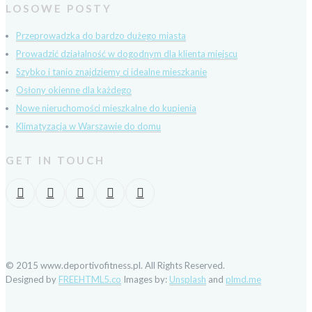
LOSOWE POSTY
Przeprowadzka do bardzo dużego miasta
Prowadzić działalność w dogodnym dla klienta miejscu
Szybko i tanio znajdziemy ci idealne mieszkanie
Osłony okienne dla każdego
Nowe nieruchomości mieszkalne do kupienia
Klimatyzacja w Warszawie do domu
GET IN TOUCH
© 2015 www.deportivofitness.pl. All Rights Reserved.
Designed by
FREEHTML5.co
Images by:
Unsplash
and
plmd.me