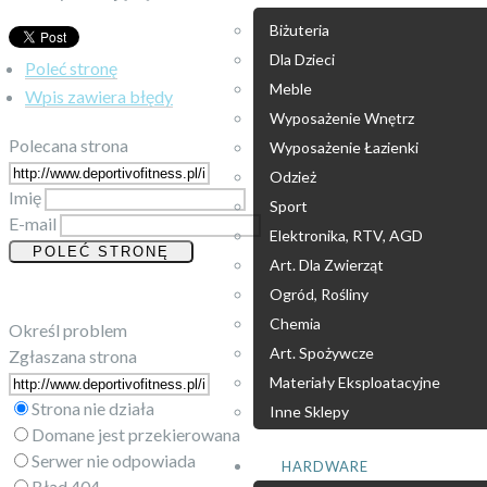
Biżuteria
Dla Dzieci
Poleć stronę
Meble
Wpis zawiera błędy
Wyposażenie Wnętrz
Polecana strona
Wyposażenie Łazienki
Odzież
Imię
Sport
E-mail
Elektronika, RTV, AGD
Art. Dla Zwierząt
Ogród, Rośliny
Chemia
Określ problem
Art. Spożywcze
Zgłaszana strona
Materiały Eksploatacyjne
Strona nie działa
Inne Sklepy
Domane jest przekierowana
Serwer nie odpowiada
HARDWARE
Błąd 404