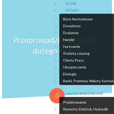
HOME
SPÓŁKI
Biura Rachunkowe
Doradztwo
Drukarnie
Przeprowadzka do bardzo
Handel
Hurtownie
dużego miasta
Kredyty, Leasing
Oferty Pracy
Ubezpieczenia
Ekologia
Banki, Przelewy, Waluty, Kantor
USŁUGI BUDOWLANE
Projektowanie
Remonty, Elektryk, Hydraulik