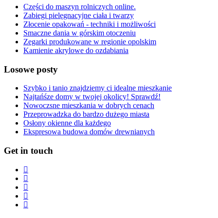
Części do maszyn rolniczych online.
Zabiegi pielęgnacyjne ciała i twarzy
Złocenie opakowań - techniki i możliwości
Smaczne dania w górskim otoczeniu
Zegarki produkowane w regionie opolskim
Kamienie akrylowe do ozdabiania
Losowe posty
Szybko i tanio znajdziemy ci idealne mieszkanie
Najtańśze domy w twojej okolicy! Sprawdź!
Nowoczsne mieszkania w dobrych cenach
Przeprowadzka do bardzo dużego miasta
Osłony okienne dla każdego
Ekspresowa budowa domów drewnianych
Get in touch