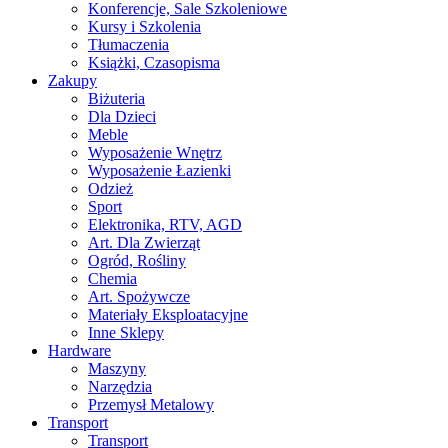
Konferencje, Sale Szkoleniowe
Kursy i Szkolenia
Tłumaczenia
Książki, Czasopisma
Zakupy
Biżuteria
Dla Dzieci
Meble
Wyposażenie Wnętrz
Wyposażenie Łazienki
Odzież
Sport
Elektronika, RTV, AGD
Art. Dla Zwierząt
Ogród, Rośliny
Chemia
Art. Spożywcze
Materiały Eksploatacyjne
Inne Sklepy
Hardware
Maszyny
Narzędzia
Przemysł Metalowy
Transport
Transport