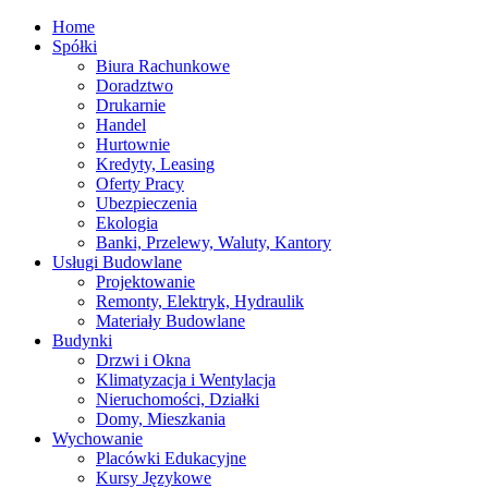
Home
Spółki
Biura Rachunkowe
Doradztwo
Drukarnie
Handel
Hurtownie
Kredyty, Leasing
Oferty Pracy
Ubezpieczenia
Ekologia
Banki, Przelewy, Waluty, Kantory
Usługi Budowlane
Projektowanie
Remonty, Elektryk, Hydraulik
Materiały Budowlane
Budynki
Drzwi i Okna
Klimatyzacja i Wentylacja
Nieruchomości, Działki
Domy, Mieszkania
Wychowanie
Placówki Edukacyjne
Kursy Językowe