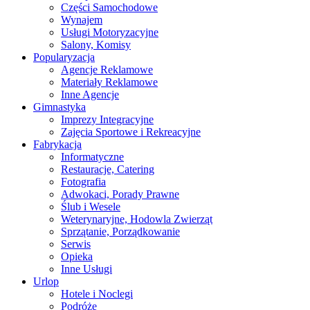
Części Samochodowe
Wynajem
Usługi Motoryzacyjne
Salony, Komisy
Popularyzacja
Agencje Reklamowe
Materiały Reklamowe
Inne Agencje
Gimnastyka
Imprezy Integracyjne
Zajęcia Sportowe i Rekreacyjne
Fabrykacja
Informatyczne
Restauracje, Catering
Fotografia
Adwokaci, Porady Prawne
Ślub i Wesele
Weterynaryjne, Hodowla Zwierząt
Sprzątanie, Porządkowanie
Serwis
Opieka
Inne Usługi
Urlop
Hotele i Noclegi
Podróże