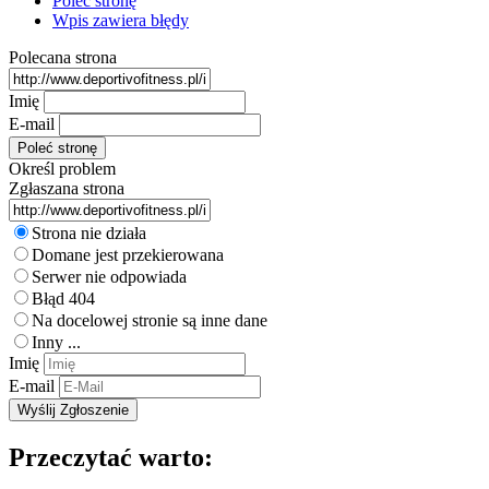
Poleć stronę
Wpis zawiera błędy
Polecana strona
Imię
E-mail
Określ problem
Zgłaszana strona
Strona nie działa
Domane jest przekierowana
Serwer nie odpowiada
Błąd 404
Na docelowej stronie są inne dane
Inny ...
Imię
E-mail
Przeczytać warto: