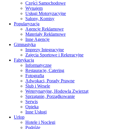
Części Samochodowe
Wynajem
Usługi Motoryzacyjne
Salony, Komisy
Popularyzacja
Agencje Reklamowe
Materiały Reklamowe
Inne Agencje
Gimnastyka
Imprezy Integracyjne
Zajęcia Sportowe i Rekreacyjne
Fabrykacja
Informatyczne
Restauracje, Catering
Fotografia
Adwokaci, Porady Prawne
Ślub i Wesele
Weterynaryjne, Hodowla Zwierząt
Sprzątanie, Porządkowanie
Serwis
Opieka
Inne Usługi
Urlop
Hotele i Noclegi
Podróże