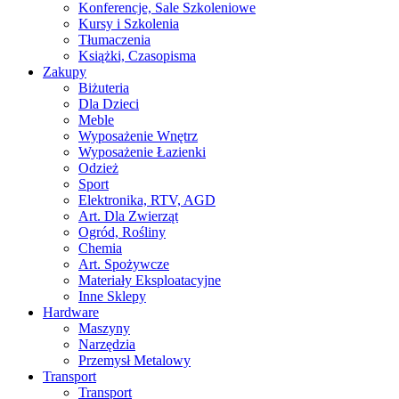
Konferencje, Sale Szkoleniowe
Kursy i Szkolenia
Tłumaczenia
Książki, Czasopisma
Zakupy
Biżuteria
Dla Dzieci
Meble
Wyposażenie Wnętrz
Wyposażenie Łazienki
Odzież
Sport
Elektronika, RTV, AGD
Art. Dla Zwierząt
Ogród, Rośliny
Chemia
Art. Spożywcze
Materiały Eksploatacyjne
Inne Sklepy
Hardware
Maszyny
Narzędzia
Przemysł Metalowy
Transport
Transport