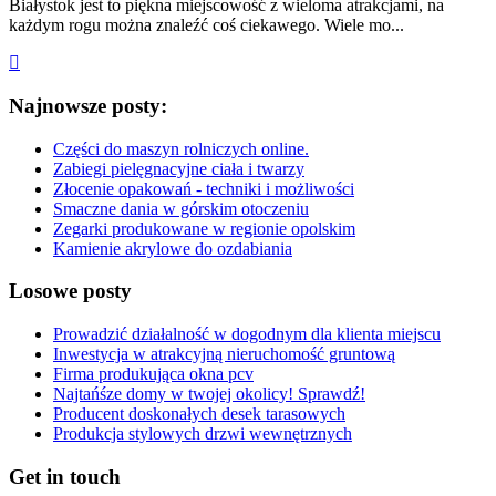
Białystok jest to piękna miejscowość z wieloma atrakcjami, na
każdym rogu można znaleźć coś ciekawego. Wiele mo...
Najnowsze posty:
Części do maszyn rolniczych online.
Zabiegi pielęgnacyjne ciała i twarzy
Złocenie opakowań - techniki i możliwości
Smaczne dania w górskim otoczeniu
Zegarki produkowane w regionie opolskim
Kamienie akrylowe do ozdabiania
Losowe posty
Prowadzić działalność w dogodnym dla klienta miejscu
Inwestycja w atrakcyjną nieruchomość gruntową
Firma produkująca okna pcv
Najtańśze domy w twojej okolicy! Sprawdź!
Producent doskonałych desek tarasowych
Produkcja stylowych drzwi wewnętrznych
Get in touch