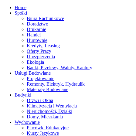
Home
Spółki
Biura Rachunkowe
Doradztwo
Drukarnie
Handel
Hurtownie
Kredyty, Leasing
Oferty Pracy
Ubezpieczenia
Ekologia
Banki, Przelewy, Waluty, Kantory
Usługi Budowlane
Projektowanie
Remonty, Elektryk, Hydraulik
Materiały Budowlane
Budynki
Drzwi i Okna
Klimatyzacja i Wentylacja
Nieruchomości, Działki
Domy, Mieszkania
Wychowanie
Placówki Edukacyjne
Kursy Językowe