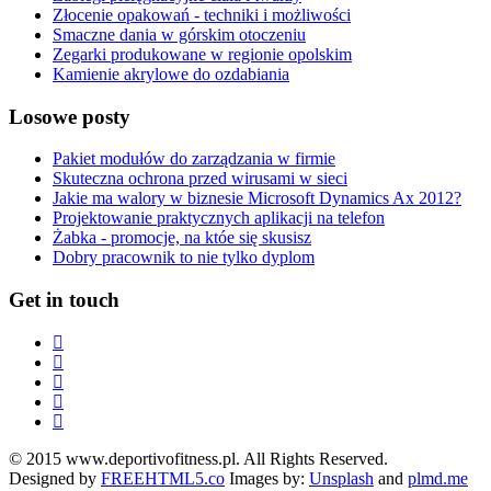
Złocenie opakowań - techniki i możliwości
Smaczne dania w górskim otoczeniu
Zegarki produkowane w regionie opolskim
Kamienie akrylowe do ozdabiania
Losowe posty
Pakiet modułów do zarządzania w firmie
Skuteczna ochrona przed wirusami w sieci
Jakie ma walory w biznesie Microsoft Dynamics Ax 2012?
Projektowanie praktycznych aplikacji na telefon
Żabka - promocje, na któe się skusisz
Dobry pracownik to nie tylko dyplom
Get in touch
© 2015 www.deportivofitness.pl. All Rights Reserved.
Designed by
FREEHTML5.co
Images by:
Unsplash
and
plmd.me