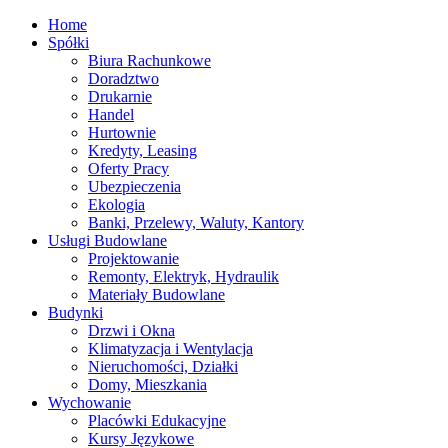
Home
Spółki
Biura Rachunkowe
Doradztwo
Drukarnie
Handel
Hurtownie
Kredyty, Leasing
Oferty Pracy
Ubezpieczenia
Ekologia
Banki, Przelewy, Waluty, Kantory
Usługi Budowlane
Projektowanie
Remonty, Elektryk, Hydraulik
Materiały Budowlane
Budynki
Drzwi i Okna
Klimatyzacja i Wentylacja
Nieruchomości, Działki
Domy, Mieszkania
Wychowanie
Placówki Edukacyjne
Kursy Językowe