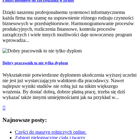
Pakiet modułów do zarządzania w firmie
Dzięki naszemu profesjonalnemu systemowi informatycznemu
każda firma ma szansę na usprawnienie różnego rodzaju czynności
biznesowych w przedsiębiorstwie. Harmonogramowanie procesów
produkcyjnych, rozliczenia finansowe, kontrola procesów
zarządczych i wiele innych możliwości daje nowoczesny program
wprowadza...
Dobry pracownik to nie tylko dyplom
Wykształcenie potwierdzone dyplomem ukończenia wyższej uczelni
nie jest już wystarczającym wabikiem dla pracodawcy. Nawet
najlepsze wyniki studiów nie robią już na nikim większego
wrażenia. By dostać dobrą, dobrze płatną pracę, trzeba się dziś
wykazać także innymi umiejętnościami jak na przykład w...
Najnowsze posty:
Części do maszyn rolniczych online.
Zabiegi pielęgnacyjne ciała i twarzy