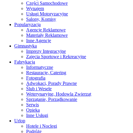
Części Samochodowe
Wynajem
Usługi Motoryzacyjne
Salony, Komisy
Popularyzacja
Agencje Reklamowe
Materiały Reklamowe
Inne Agencje
Gimnastyka
Imprezy Integracyjne
Zajęcia Sportowe i Rekreacyjne
Fabrykacja
Informatyczne
Restauracje, Catering
Fotografia
Adwokaci, Porady Prawne
Ślub i Wesele
Weterynaryjne, Hodowla Zwierząt
Sprzątanie, Porządkowanie
Serwis
Opieka
Inne Usługi
Urlop
Hotele i Noclegi
Podróże