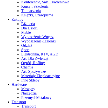
Konferencje, Sale Szkoleniowe
Kursy i Szkolenia
Tłumaczenia
Książki, Czasopisma
Zakupy
Biżuteria
Dla Dzieci
Meble
Wyposażenie Wnętrz
Wyposażenie Łazienki
Odzież
Sport
Elektronika, RTV, AGD
Art. Dla Zwierząt
Ogród, Rośliny
Chemia
Art. Spożywcze
Materiały Eksploatacyjne
Inne Sklepy
Hardware
Maszyny
Narzędzia
Przemysł Metalowy
Transport
Transport