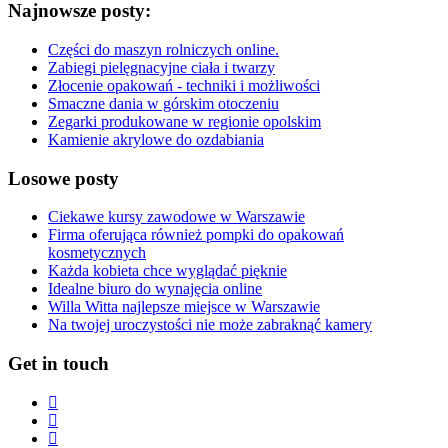
Najnowsze posty:
Części do maszyn rolniczych online.
Zabiegi pielęgnacyjne ciała i twarzy
Złocenie opakowań - techniki i możliwości
Smaczne dania w górskim otoczeniu
Zegarki produkowane w regionie opolskim
Kamienie akrylowe do ozdabiania
Losowe posty
Ciekawe kursy zawodowe w Warszawie
Firma oferująca również pompki do opakowań
kosmetycznych
Każda kobieta chce wyglądać pięknie
Idealne biuro do wynajęcia online
Willa Witta najlepsze miejsce w Warszawie
Na twojej uroczystości nie może zabraknąć kamery
Get in touch