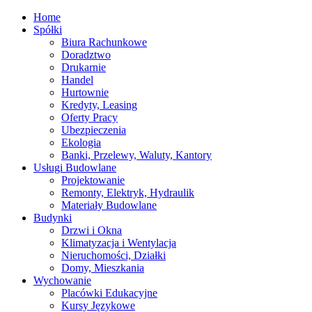
Home
Spółki
Biura Rachunkowe
Doradztwo
Drukarnie
Handel
Hurtownie
Kredyty, Leasing
Oferty Pracy
Ubezpieczenia
Ekologia
Banki, Przelewy, Waluty, Kantory
Usługi Budowlane
Projektowanie
Remonty, Elektryk, Hydraulik
Materiały Budowlane
Budynki
Drzwi i Okna
Klimatyzacja i Wentylacja
Nieruchomości, Działki
Domy, Mieszkania
Wychowanie
Placówki Edukacyjne
Kursy Językowe