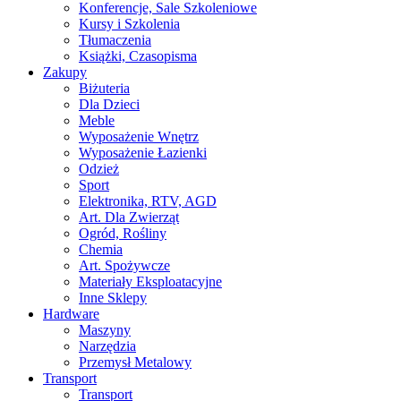
Konferencje, Sale Szkoleniowe
Kursy i Szkolenia
Tłumaczenia
Książki, Czasopisma
Zakupy
Biżuteria
Dla Dzieci
Meble
Wyposażenie Wnętrz
Wyposażenie Łazienki
Odzież
Sport
Elektronika, RTV, AGD
Art. Dla Zwierząt
Ogród, Rośliny
Chemia
Art. Spożywcze
Materiały Eksploatacyjne
Inne Sklepy
Hardware
Maszyny
Narzędzia
Przemysł Metalowy
Transport
Transport