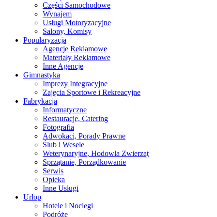
Części Samochodowe
Wynajem
Usługi Motoryzacyjne
Salony, Komisy
Popularyzacja
Agencje Reklamowe
Materiały Reklamowe
Inne Agencje
Gimnastyka
Imprezy Integracyjne
Zajęcia Sportowe i Rekreacyjne
Fabrykacja
Informatyczne
Restauracje, Catering
Fotografia
Adwokaci, Porady Prawne
Ślub i Wesele
Weterynaryjne, Hodowla Zwierząt
Sprzątanie, Porządkowanie
Serwis
Opieka
Inne Usługi
Urlop
Hotele i Noclegi
Podróże