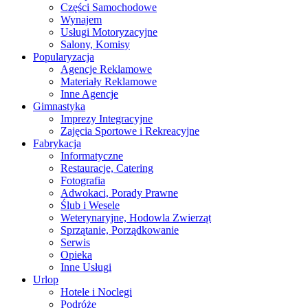
Części Samochodowe
Wynajem
Usługi Motoryzacyjne
Salony, Komisy
Popularyzacja
Agencje Reklamowe
Materiały Reklamowe
Inne Agencje
Gimnastyka
Imprezy Integracyjne
Zajęcia Sportowe i Rekreacyjne
Fabrykacja
Informatyczne
Restauracje, Catering
Fotografia
Adwokaci, Porady Prawne
Ślub i Wesele
Weterynaryjne, Hodowla Zwierząt
Sprzątanie, Porządkowanie
Serwis
Opieka
Inne Usługi
Urlop
Hotele i Noclegi
Podróże