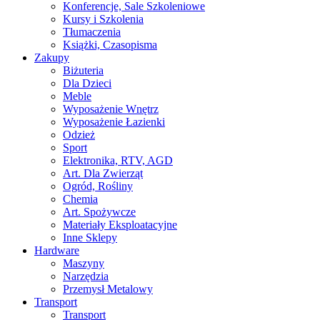
Konferencje, Sale Szkoleniowe
Kursy i Szkolenia
Tłumaczenia
Książki, Czasopisma
Zakupy
Biżuteria
Dla Dzieci
Meble
Wyposażenie Wnętrz
Wyposażenie Łazienki
Odzież
Sport
Elektronika, RTV, AGD
Art. Dla Zwierząt
Ogród, Rośliny
Chemia
Art. Spożywcze
Materiały Eksploatacyjne
Inne Sklepy
Hardware
Maszyny
Narzędzia
Przemysł Metalowy
Transport
Transport