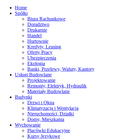
Home
Spółki
Biura Rachunkowe
Doradztwo
Drukarnie
Handel
Hurtownie
Kredyty, Leasing
Oferty Pracy
Ubezpieczenia
Ekologia
Banki, Przelewy, Waluty, Kantory
Usługi Budowlane
Projektowanie
Remonty, Elektryk, Hydraulik
Materiały Budowlane
Budynki
Drzwi i Okna
Klimatyzacja i Wentylacja
Nieruchomości, Działki
Domy, Mieszkania
Wychowanie
Placówki Edukacyjne
Kursy Językowe