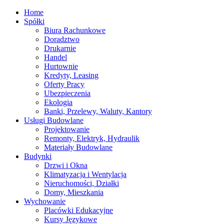
Home
Spółki
Biura Rachunkowe
Doradztwo
Drukarnie
Handel
Hurtownie
Kredyty, Leasing
Oferty Pracy
Ubezpieczenia
Ekologia
Banki, Przelewy, Waluty, Kantory
Usługi Budowlane
Projektowanie
Remonty, Elektryk, Hydraulik
Materiały Budowlane
Budynki
Drzwi i Okna
Klimatyzacja i Wentylacja
Nieruchomości, Działki
Domy, Mieszkania
Wychowanie
Placówki Edukacyjne
Kursy Językowe