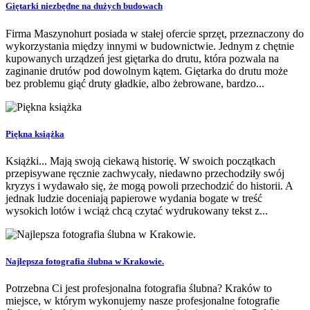
Giętarki niezbędne na dużych budowach
Firma Maszynohurt posiada w stałej ofercie sprzęt, przeznaczony do
wykorzystania między innymi w budownictwie. Jednym z chętnie
kupowanych urządzeń jest giętarka do drutu, która pozwala na
zaginanie drutów pod dowolnym kątem. Giętarka do drutu może
bez problemu giąć druty gładkie, albo żebrowane, bardzo...
Piękna książka
Książki... Mają swoją ciekawą historię. W swoich początkach
przepisywane ręcznie zachwycały, niedawno przechodziły swój
kryzys i wydawało się, że mogą powoli przechodzić do historii. A
jednak ludzie doceniają papierowe wydania bogate w treść
wysokich lotów i wciąż chcą czytać wydrukowany tekst z...
Najlepsza fotografia ślubna w Krakowie.
Potrzebna Ci jest profesjonalna fotografia ślubna? Kraków to
miejsce, w którym wykonujemy nasze profesjonalne fotografie