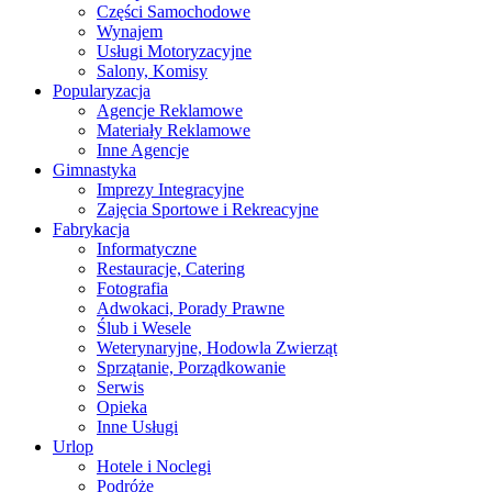
Części Samochodowe
Wynajem
Usługi Motoryzacyjne
Salony, Komisy
Popularyzacja
Agencje Reklamowe
Materiały Reklamowe
Inne Agencje
Gimnastyka
Imprezy Integracyjne
Zajęcia Sportowe i Rekreacyjne
Fabrykacja
Informatyczne
Restauracje, Catering
Fotografia
Adwokaci, Porady Prawne
Ślub i Wesele
Weterynaryjne, Hodowla Zwierząt
Sprzątanie, Porządkowanie
Serwis
Opieka
Inne Usługi
Urlop
Hotele i Noclegi
Podróże