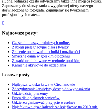
ślubne, jednakże często odwiedzamy także inne miejsca Polski.
Zapraszamy do skorzystania z wyjątkowej oferty naszego
doświadczonego fotografa. Zajmujemy się tworzeniem
profesjonalnych mater...
Najnowsze posty:
Części do maszyn rolniczych online.
Zabiegi pielęgnacyjne ciała i twarzy
Złocenie opakowań - techniki i możliwości
Smaczne dania w górskim otoczeniu
Zegarki produkowane w regionie opolskim
Kamienie akrylowe do ozdabiania
Losowe posty
Najlepsza włoska kawa w Ciechanowie
Zdecydowanie łatwiejszy dostęp do wyposażenia
Gdzie dzisiaj pierzemy
Praca dla opiekunek seniorów.
Gdzie zorganizować przyjęcie weselne?
Najefektowniejsze kalendarze książkowe na 2019 rok.