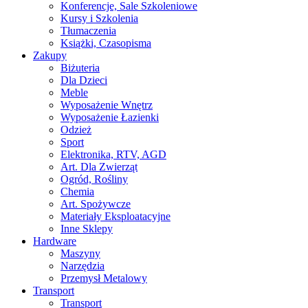
Konferencje, Sale Szkoleniowe
Kursy i Szkolenia
Tłumaczenia
Książki, Czasopisma
Zakupy
Biżuteria
Dla Dzieci
Meble
Wyposażenie Wnętrz
Wyposażenie Łazienki
Odzież
Sport
Elektronika, RTV, AGD
Art. Dla Zwierząt
Ogród, Rośliny
Chemia
Art. Spożywcze
Materiały Eksploatacyjne
Inne Sklepy
Hardware
Maszyny
Narzędzia
Przemysł Metalowy
Transport
Transport