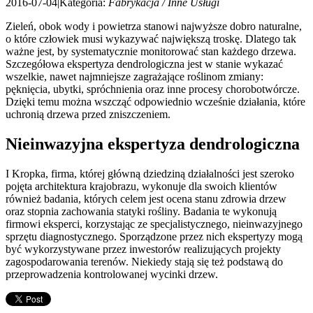
2016-07-04
|
Kategoria:
Fabrykacja / Inne Usługi
Zieleń, obok wody i powietrza stanowi najwyższe dobro naturalne,
o które człowiek musi wykazywać największą troskę. Dlatego tak
ważne jest, by systematycznie monitorować stan każdego drzewa.
Szczegółowa ekspertyza dendrologiczna jest w stanie wykazać
wszelkie, nawet najmniejsze zagrażające roślinom zmiany:
pęknięcia, ubytki, spróchnienia oraz inne procesy chorobotwórcze.
Dzięki temu można wszcząć odpowiednio wcześnie działania, które
uchronią drzewa przed zniszczeniem.
Nieinwazyjna ekspertyza dendrologiczna
I Kropka, firma, której główną dziedziną działalności jest szeroko
pojęta architektura krajobrazu, wykonuje dla swoich klientów
również badania, których celem jest ocena stanu zdrowia drzew
oraz stopnia zachowania statyki rośliny. Badania te wykonują
firmowi eksperci, korzystając ze specjalistycznego, nieinwazyjnego
sprzętu diagnostycznego. Sporządzone przez nich ekspertyzy mogą
być wykorzystywane przez inwestorów realizujących projekty
zagospodarowania terenów. Niekiedy stają się też podstawą do
przeprowadzenia kontrolowanej wycinki drzew.