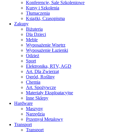
Konferencje, Sale Szkoleniowe
Kursy i Szkolenia
Tłumaczenia
Książki, Czasopisma
Zakupy
Biżuteria
Dla Dzieci
Meble
Wyposażenie Wnętrz
Wyposażenie Łazienki
Odzież
Sport
Elektronika, RTV, AGD
Art. Dla Zwierząt
Ogród, Rośliny
Chemia
Art. Spożywcze
Materiały Eksploatacyjne
Inne Sklepy
Hardware
Maszyny
Narzędzia
Przemysł Metalowy
Transport
Transport