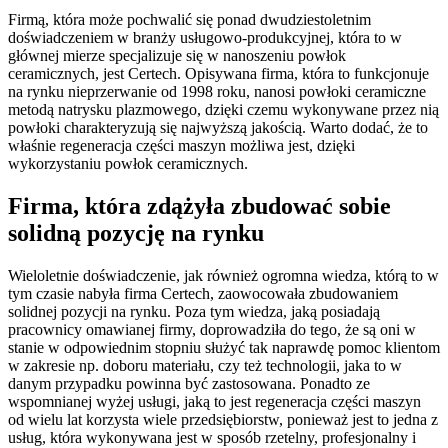
Firmą, która może pochwalić się ponad dwudziestoletnim
doświadczeniem w branży usługowo-produkcyjnej, która to w
głównej mierze specjalizuje się w nanoszeniu powłok
ceramicznych, jest Certech. Opisywana firma, która to funkcjonuje
na rynku nieprzerwanie od 1998 roku, nanosi powłoki ceramiczne
metodą natrysku plazmowego, dzięki czemu wykonywane przez nią
powłoki charakteryzują się najwyższą jakością. Warto dodać, że to
właśnie regeneracja części maszyn możliwa jest, dzięki
wykorzystaniu powłok ceramicznych.
Firma, która zdążyła zbudować sobie
solidną pozycję na rynku
Wieloletnie doświadczenie, jak również ogromna wiedza, którą to w
tym czasie nabyła firma Certech, zaowocowała zbudowaniem
solidnej pozycji na rynku. Poza tym wiedza, jaką posiadają
pracownicy omawianej firmy, doprowadziła do tego, że są oni w
stanie w odpowiednim stopniu służyć tak naprawdę pomoc klientom
w zakresie np. doboru materiału, czy też technologii, jaka to w
danym przypadku powinna być zastosowana. Ponadto ze
wspomnianej wyżej usługi, jaką to jest regeneracja części maszyn
od wielu lat korzysta wiele przedsiębiorstw, ponieważ jest to jedna z
usług, która wykonywana jest w sposób rzetelny, profesjonalny i