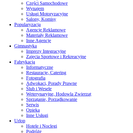
Części Samochodowe
Wynajem
Usługi Motoryzacyjne
Salony, Komisy
Popularyzacja
Agencje Reklamowe
Materiały Reklamowe
Inne Agencje
Gimnastyka
Imprezy Integracyjne
Zajęcia Sportowe i Rekreacyjne
Fabrykacja
Informatyczne
Restauracje, Catering
Fotografia
Adwokaci, Porady Prawne
Ślub i Wesele
Weterynaryjne, Hodowla Zwierząt
Sprzątanie, Porządkowanie
Serwis
Opieka
Inne Usługi
Urlop
Hotele i Noclegi
Podróże