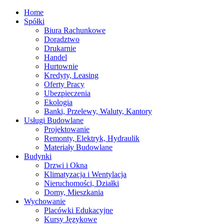
Home
Spółki
Biura Rachunkowe
Doradztwo
Drukarnie
Handel
Hurtownie
Kredyty, Leasing
Oferty Pracy
Ubezpieczenia
Ekologia
Banki, Przelewy, Waluty, Kantory
Usługi Budowlane
Projektowanie
Remonty, Elektryk, Hydraulik
Materiały Budowlane
Budynki
Drzwi i Okna
Klimatyzacja i Wentylacja
Nieruchomości, Działki
Domy, Mieszkania
Wychowanie
Placówki Edukacyjne
Kursy Językowe