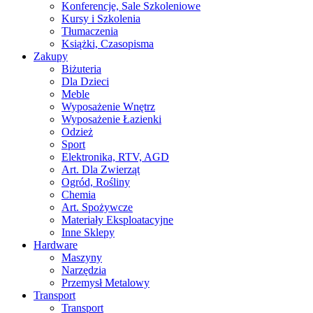
Konferencje, Sale Szkoleniowe
Kursy i Szkolenia
Tłumaczenia
Książki, Czasopisma
Zakupy
Biżuteria
Dla Dzieci
Meble
Wyposażenie Wnętrz
Wyposażenie Łazienki
Odzież
Sport
Elektronika, RTV, AGD
Art. Dla Zwierząt
Ogród, Rośliny
Chemia
Art. Spożywcze
Materiały Eksploatacyjne
Inne Sklepy
Hardware
Maszyny
Narzędzia
Przemysł Metalowy
Transport
Transport