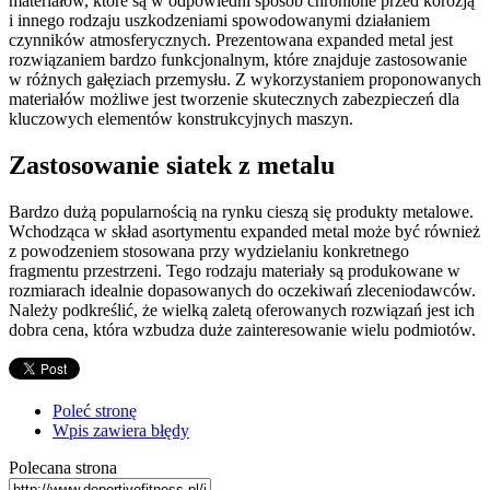
materiałów, które są w odpowiedni sposób chronione przed korozją
i innego rodzaju uszkodzeniami spowodowanymi działaniem
czynników atmosferycznych. Prezentowana expanded metal jest
rozwiązaniem bardzo funkcjonalnym, które znajduje zastosowanie
w różnych gałęziach przemysłu. Z wykorzystaniem proponowanych
materiałów możliwe jest tworzenie skutecznych zabezpieczeń dla
kluczowych elementów konstrukcyjnych maszyn.
Zastosowanie siatek z metalu
Bardzo dużą popularnością na rynku cieszą się produkty metalowe.
Wchodząca w skład asortymentu expanded metal może być również
z powodzeniem stosowana przy wydzielaniu konkretnego
fragmentu przestrzeni. Tego rodzaju materiały są produkowane w
rozmiarach idealnie dopasowanych do oczekiwań zleceniodawców.
Należy podkreślić, że wielką zaletą oferowanych rozwiązań jest ich
dobra cena, która wzbudza duże zainteresowanie wielu podmiotów.
Poleć stronę
Wpis zawiera błędy
Polecana strona