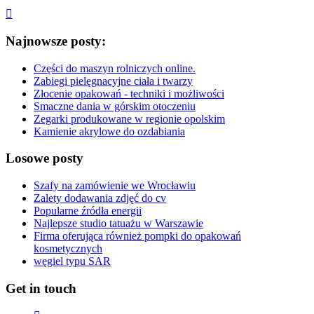
Najnowsze posty:
Części do maszyn rolniczych online.
Zabiegi pielęgnacyjne ciała i twarzy
Złocenie opakowań - techniki i możliwości
Smaczne dania w górskim otoczeniu
Zegarki produkowane w regionie opolskim
Kamienie akrylowe do ozdabiania
Losowe posty
Szafy na zamówienie we Wrocławiu
Zalety dodawania zdjęć do cv
Popularne źródła energii
Najlepsze studio tatuażu w Warszawie
Firma oferująca również pompki do opakowań
kosmetycznych
węgiel typu SAR
Get in touch