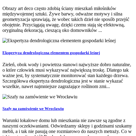
Obrazy art deco często zdobią ściany mieszkań miłośników
międzywojennej sztuki. Żywe barwy, odważne motywy i silna
geometryzacja sprawiają, że wobec takich dzieł nie sposób przejść
obojętnie. Przyciągają uwagę, dzięki czemu stają się efektowną,
oryginalną dekoracją, cieszącą oko domowników ...
Ekspertyza dendrologiczna elementem gospodarki leśnej
Zieleń, obok wody i powietrza stanowi najwyższe dobro naturalne,
o które człowiek musi wykazywać największą troskę. Dlatego tak
ważne jest, by systematycznie monitorować stan każdego drzewa.
Szczegółowa ekspertyza dendrologiczna jest w stanie wykazać
wszelkie, nawet najmniejsze zagrażające roślinom zmi...
Szafy na zamówienie we Wrocławiu
Warunki lokalowe domu lub mieszkania nie zawsze są zgodne z
naszymi oczekiwaniami. Odwiedzamy sklepy i godzinami szukamy
mebli, a i tak nie pasują one rozmiarowo do naszych metraży. Co w