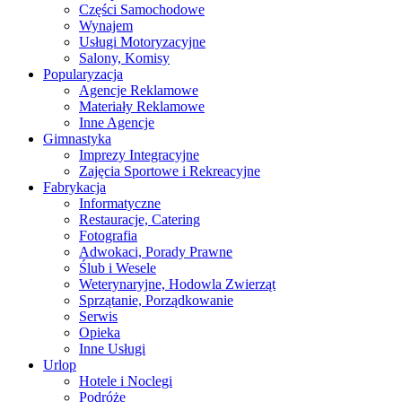
Części Samochodowe
Wynajem
Usługi Motoryzacyjne
Salony, Komisy
Popularyzacja
Agencje Reklamowe
Materiały Reklamowe
Inne Agencje
Gimnastyka
Imprezy Integracyjne
Zajęcia Sportowe i Rekreacyjne
Fabrykacja
Informatyczne
Restauracje, Catering
Fotografia
Adwokaci, Porady Prawne
Ślub i Wesele
Weterynaryjne, Hodowla Zwierząt
Sprzątanie, Porządkowanie
Serwis
Opieka
Inne Usługi
Urlop
Hotele i Noclegi
Podróże