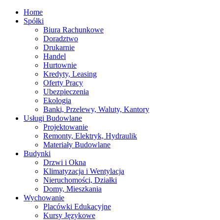
Home
Spółki
Biura Rachunkowe
Doradztwo
Drukarnie
Handel
Hurtownie
Kredyty, Leasing
Oferty Pracy
Ubezpieczenia
Ekologia
Banki, Przelewy, Waluty, Kantory
Usługi Budowlane
Projektowanie
Remonty, Elektryk, Hydraulik
Materiały Budowlane
Budynki
Drzwi i Okna
Klimatyzacja i Wentylacja
Nieruchomości, Działki
Domy, Mieszkania
Wychowanie
Placówki Edukacyjne
Kursy Językowe