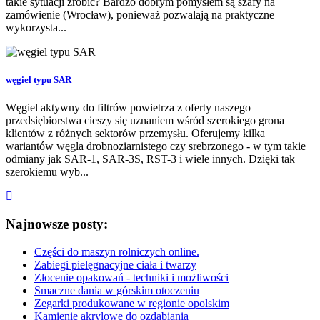
takie sytuacji zrobić? Bardzo dobrym pomysłem są szafy na
zamówienie (Wrocław), ponieważ pozwalają na praktyczne
wykorzysta...
węgiel typu SAR
Węgiel aktywny do filtrów powietrza z oferty naszego
przedsiębiorstwa cieszy się uznaniem wśród szerokiego grona
klientów z różnych sektorów przemysłu. Oferujemy kilka
wariantów węgla drobnoziarnistego czy srebrzonego - w tym takie
odmiany jak SAR-1, SAR-3S, RST-3 i wiele innych. Dzięki tak
szerokiemu wyb...
Najnowsze posty:
Części do maszyn rolniczych online.
Zabiegi pielęgnacyjne ciała i twarzy
Złocenie opakowań - techniki i możliwości
Smaczne dania w górskim otoczeniu
Zegarki produkowane w regionie opolskim
Kamienie akrylowe do ozdabiania