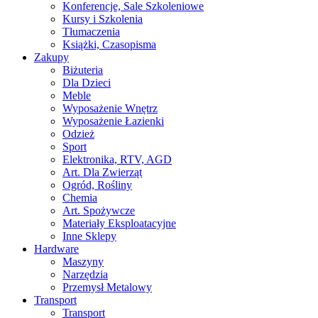
Konferencje, Sale Szkoleniowe
Kursy i Szkolenia
Tłumaczenia
Książki, Czasopisma
Zakupy
Biżuteria
Dla Dzieci
Meble
Wyposażenie Wnętrz
Wyposażenie Łazienki
Odzież
Sport
Elektronika, RTV, AGD
Art. Dla Zwierząt
Ogród, Rośliny
Chemia
Art. Spożywcze
Materiały Eksploatacyjne
Inne Sklepy
Hardware
Maszyny
Narzędzia
Przemysł Metalowy
Transport
Transport