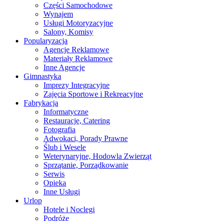
Części Samochodowe
Wynajem
Usługi Motoryzacyjne
Salony, Komisy
Popularyzacja
Agencje Reklamowe
Materiały Reklamowe
Inne Agencje
Gimnastyka
Imprezy Integracyjne
Zajęcia Sportowe i Rekreacyjne
Fabrykacja
Informatyczne
Restauracje, Catering
Fotografia
Adwokaci, Porady Prawne
Ślub i Wesele
Weterynaryjne, Hodowla Zwierząt
Sprzątanie, Porządkowanie
Serwis
Opieka
Inne Usługi
Urlop
Hotele i Noclegi
Podróże