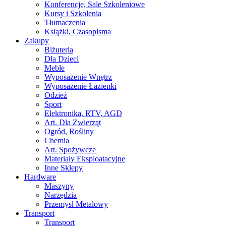
Konferencje, Sale Szkoleniowe
Kursy i Szkolenia
Tłumaczenia
Książki, Czasopisma
Zakupy
Biżuteria
Dla Dzieci
Meble
Wyposażenie Wnętrz
Wyposażenie Łazienki
Odzież
Sport
Elektronika, RTV, AGD
Art. Dla Zwierząt
Ogród, Rośliny
Chemia
Art. Spożywcze
Materiały Eksploatacyjne
Inne Sklepy
Hardware
Maszyny
Narzędzia
Przemysł Metalowy
Transport
Transport