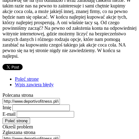
naprawdę sie na tym odnalazło i teraz zarabiają całkiem nieźle. W
takim razie nas na pewno to zainteresuje i sami chętnie kupimy
akcje coca cola, a może jakiejś innej, znanej firmy, co na pewno
będzie nam się opłacać. W końcu najlepiej kupować akcje tych,
którzy najlepiej prosperują. A oni właśnie tacy są. Od czego
powinniśmy zacząć? Na pewno od założenia konta na odpowiedniej
witrynie internetowej, gdzie możemy liczyć na bezpieczeństwo
naszych danych i różnego rodzaju opcje, które nam pomogą
zarabiać na kupowaniu czegoś takiego jak akcje coca cola. NA
pewno się na tej stronie nigdy nie zawiedziemy. W końcu sa
najlepsi.
Poleć stronę
Wpis zawiera błędy
Polecana strona
Imię
E-mail
Określ problem
Zgłaszana strona