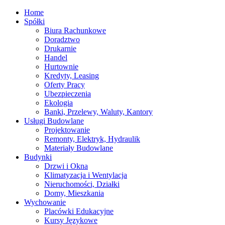
Home
Spółki
Biura Rachunkowe
Doradztwo
Drukarnie
Handel
Hurtownie
Kredyty, Leasing
Oferty Pracy
Ubezpieczenia
Ekologia
Banki, Przelewy, Waluty, Kantory
Usługi Budowlane
Projektowanie
Remonty, Elektryk, Hydraulik
Materiały Budowlane
Budynki
Drzwi i Okna
Klimatyzacja i Wentylacja
Nieruchomości, Działki
Domy, Mieszkania
Wychowanie
Placówki Edukacyjne
Kursy Językowe