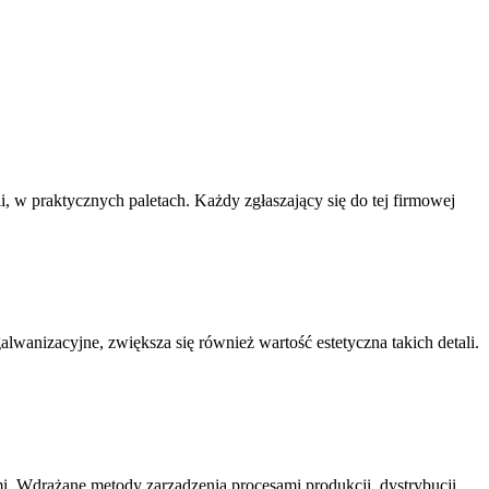
ii, w praktycznych paletach. Każdy zgłaszający się do tej firmowej
wanizacyjne, zwiększa się również wartość estetyczna takich detali.
i. Wdrażane metody zarządzenia procesami produkcji, dystrybucji