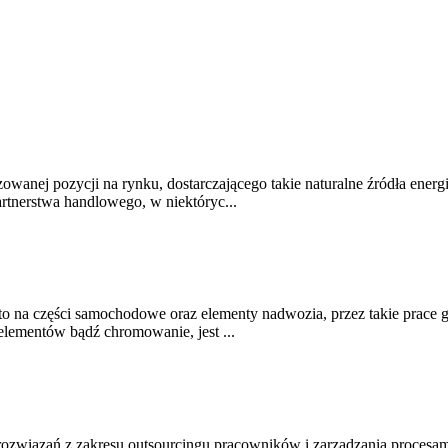
zowanej pozycji na rynku, dostarczającego takie naturalne źródła energ
artnerstwa handlowego, w niektóryc...
na części samochodowe oraz elementy nadwozia, przez takie prace gal
elementów bądź chromowanie, jest ...
rozwiązań z zakresu outsourcingu pracowników i zarządzania procesam