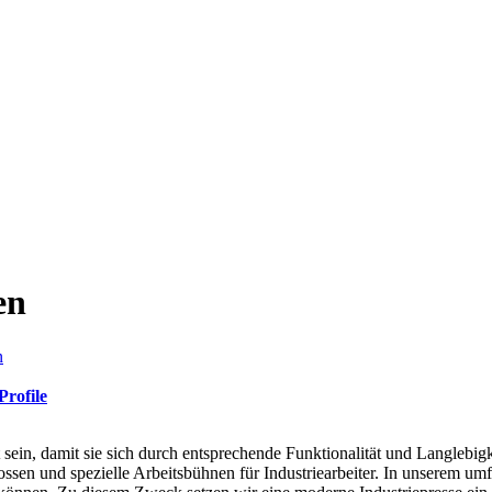
en
n
rofile
t sein, damit sie sich durch entsprechende Funktionalität und Langlebig
ossen und spezielle Arbeitsbühnen für Industriearbeiter. In unserem u