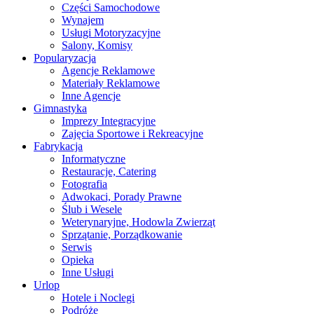
Części Samochodowe
Wynajem
Usługi Motoryzacyjne
Salony, Komisy
Popularyzacja
Agencje Reklamowe
Materiały Reklamowe
Inne Agencje
Gimnastyka
Imprezy Integracyjne
Zajęcia Sportowe i Rekreacyjne
Fabrykacja
Informatyczne
Restauracje, Catering
Fotografia
Adwokaci, Porady Prawne
Ślub i Wesele
Weterynaryjne, Hodowla Zwierząt
Sprzątanie, Porządkowanie
Serwis
Opieka
Inne Usługi
Urlop
Hotele i Noclegi
Podróże