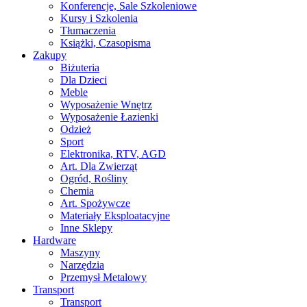
Konferencje, Sale Szkoleniowe
Kursy i Szkolenia
Tłumaczenia
Książki, Czasopisma
Zakupy
Biżuteria
Dla Dzieci
Meble
Wyposażenie Wnętrz
Wyposażenie Łazienki
Odzież
Sport
Elektronika, RTV, AGD
Art. Dla Zwierząt
Ogród, Rośliny
Chemia
Art. Spożywcze
Materiały Eksploatacyjne
Inne Sklepy
Hardware
Maszyny
Narzędzia
Przemysł Metalowy
Transport
Transport