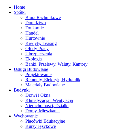
Home
Spółki
Biura Rachunkowe
Doradztwo
Drukarnie
Handel
Hurtownie
Kredyty, Leasing
Oferty Pracy
Ubezpieczenia
Ekologia
Banki, Przelewy, Waluty, Kantory
Usługi Budowlane
Projektowanie
Remonty, Elektryk, Hydraulik
Materiały Budowlane
Budynki
Drzwi i Okna
Klimatyzacja i Wentylacja
Nieruchomości, Działki
Domy, Mieszkania
Wychowanie
Placówki Edukacyjne
Kursy Językowe