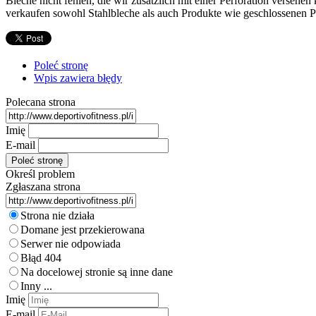
Bleche nicht fehlen, die wir zusätzlich mit einer Perforation versehe
verkaufen sowohl Stahlbleche als auch Produkte wie geschlossenen Pr
Poleć stronę
Wpis zawiera błędy
Polecana strona
Imię
E-mail
Określ problem
Zgłaszana strona
Strona nie działa
Domane jest przekierowana
Serwer nie odpowiada
Błąd 404
Na docelowej stronie są inne dane
Inny ...
Imię
E-mail