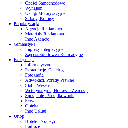
Części Samochodowe
Wynajem
Usługi Motoryzacyjne
Salony, Komisy
Popularyzacja
Agencje Reklamowe
Materiały Reklamowe
Inne Agencje
Gimnastyka
Imprezy Integracyjne
Zajęcia Sportowe i Rekreacyjne
Fabrykacja
Informatyczne
Restauracje, Catering
Fotografia
Adwokaci, Porady Prawne
Ślub i Wesele
Weterynaryjne, Hodowla Zwierząt
Sprzątanie, Porządkowanie
Serwis
Opieka
Inne Usługi
Urlop
Hotele i Noclegi
Podróże