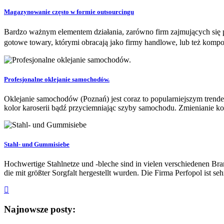
Magazynowanie często w formie outsourcingu
Bardzo ważnym elementem działania, zarówno firm zajmujących się p
gotowe towary, którymi obracają jako firmy handlowe, lub też komp
Profesjonalne oklejanie samochodów.
Oklejanie samochodów (Poznań) jest coraz to popularniejszym trend
kolor karoserii bądź przyciemniając szyby samochodu. Zmienianie kol
Stahl- und Gummisiebe
Hochwertige Stahlnetze und -bleche sind in vielen verschiedenen Br
die mit größter Sorgfalt hergestellt wurden. Die Firma Perfopol ist seh
Najnowsze posty: