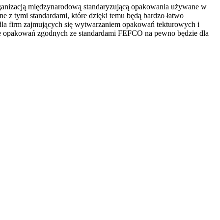
rganizacją międzynarodową standaryzującą opakowania używane w
e z tymi standardami, które dzięki temu będą bardzo łatwo
la firm zajmujących się wytwarzaniem opakowań tekturowych i
anie opakowań zgodnych ze standardami FEFCO na pewno będzie dla