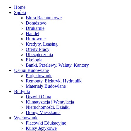
Home
Spółki
Biura Rachunkowe
Doradztwo
Drukarnie
Handel
Hurtownie
Kredyty, Leasing
Oferty Pracy
Ubezpieczenia
Ekologia
Banki, Przelewy, Waluty, Kantory
Usługi Budowlane
Projektowanie
Remonty, Elektryk, Hydraulik
Materiały Budowlane
Budynki
Drzwi i Okna
Klimatyzacja i Wentylacja
Nieruchomości, Działki
Domy, Mieszkania
Wychowanie
Placówki Edukacyjne
Kursy Językowe