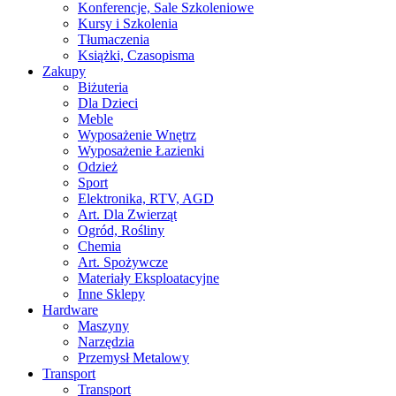
Konferencje, Sale Szkoleniowe
Kursy i Szkolenia
Tłumaczenia
Książki, Czasopisma
Zakupy
Biżuteria
Dla Dzieci
Meble
Wyposażenie Wnętrz
Wyposażenie Łazienki
Odzież
Sport
Elektronika, RTV, AGD
Art. Dla Zwierząt
Ogród, Rośliny
Chemia
Art. Spożywcze
Materiały Eksploatacyjne
Inne Sklepy
Hardware
Maszyny
Narzędzia
Przemysł Metalowy
Transport
Transport