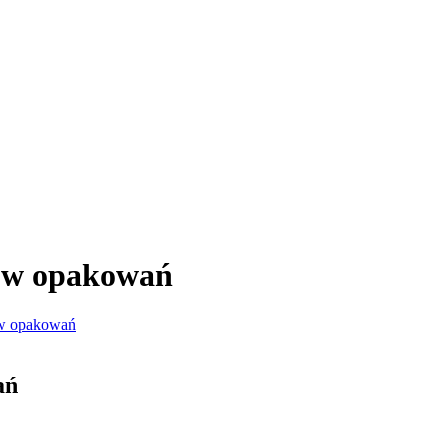
ów opakowań
ów opakowań
ań