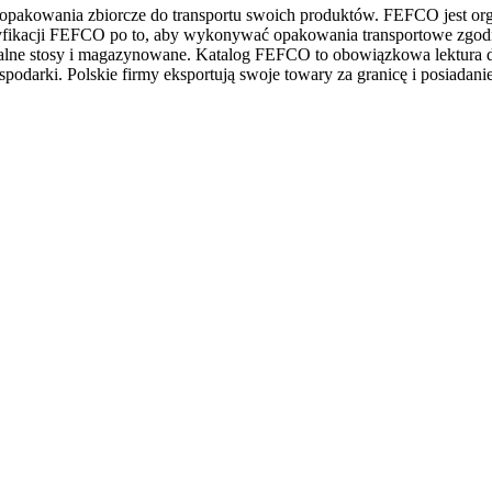
opakowania zbiorcze do transportu swoich produktów. FEFCO jest o
specyfikacji FEFCO po to, aby wykonywać opakowania transportowe zgodn
malne stosy i magazynowane. Katalog FEFCO to obowiązkowa lektura d
podarki. Polskie firmy eksportują swoje towary za granicę i posiad