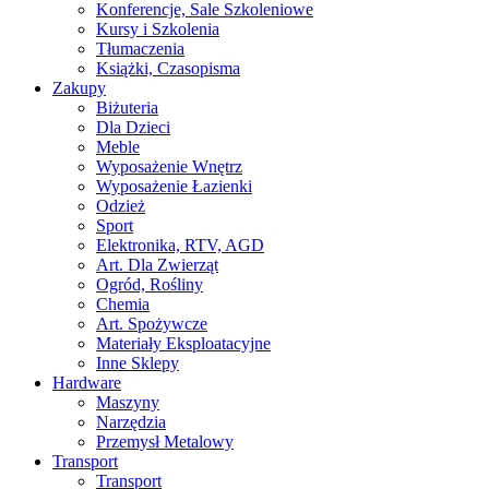
Konferencje, Sale Szkoleniowe
Kursy i Szkolenia
Tłumaczenia
Książki, Czasopisma
Zakupy
Biżuteria
Dla Dzieci
Meble
Wyposażenie Wnętrz
Wyposażenie Łazienki
Odzież
Sport
Elektronika, RTV, AGD
Art. Dla Zwierząt
Ogród, Rośliny
Chemia
Art. Spożywcze
Materiały Eksploatacyjne
Inne Sklepy
Hardware
Maszyny
Narzędzia
Przemysł Metalowy
Transport
Transport