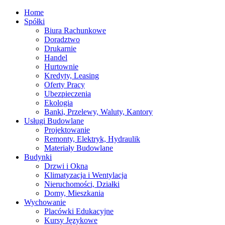
Home
Spółki
Biura Rachunkowe
Doradztwo
Drukarnie
Handel
Hurtownie
Kredyty, Leasing
Oferty Pracy
Ubezpieczenia
Ekologia
Banki, Przelewy, Waluty, Kantory
Usługi Budowlane
Projektowanie
Remonty, Elektryk, Hydraulik
Materiały Budowlane
Budynki
Drzwi i Okna
Klimatyzacja i Wentylacja
Nieruchomości, Działki
Domy, Mieszkania
Wychowanie
Placówki Edukacyjne
Kursy Językowe