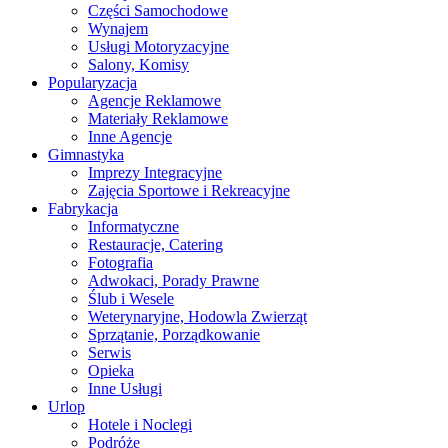
Części Samochodowe
Wynajem
Usługi Motoryzacyjne
Salony, Komisy
Popularyzacja
Agencje Reklamowe
Materiały Reklamowe
Inne Agencje
Gimnastyka
Imprezy Integracyjne
Zajęcia Sportowe i Rekreacyjne
Fabrykacja
Informatyczne
Restauracje, Catering
Fotografia
Adwokaci, Porady Prawne
Ślub i Wesele
Weterynaryjne, Hodowla Zwierząt
Sprzątanie, Porządkowanie
Serwis
Opieka
Inne Usługi
Urlop
Hotele i Noclegi
Podróże