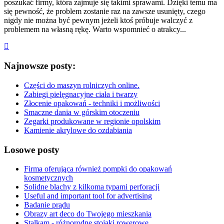
poszukać firmy, która zajmuje się takimi sprawami. Dzięki temu ma
się pewność, że problem zostanie raz na zawsze usunięty, czego
nigdy nie można być pewnym jeżeli ktoś próbuje walczyć z
problemem na własną rękę. Warto wspomnieć o atrakcy...
Najnowsze posty:
Części do maszyn rolniczych online.
Zabiegi pielęgnacyjne ciała i twarzy
Złocenie opakowań - techniki i możliwości
Smaczne dania w górskim otoczeniu
Zegarki produkowane w regionie opolskim
Kamienie akrylowe do ozdabiania
Losowe posty
Firma oferująca również pompki do opakowań
kosmetycznych
Solidne blachy z kilkoma typami perforacji
Useful and important tool for advertising
Badanie prądu
Obrazy art deco do Twojego mieszkania
Stalkam - różnorodne stojaki rowerowe