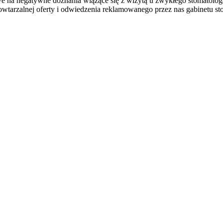
iwe na negatywne doznania wiążące się z wizytą u zwykłego stomatolog
wtarzalnej oferty i odwiedzenia reklamowanego przez nas gabinetu s