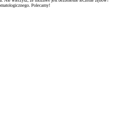
a. Nie wierzysz, że możliwe jest bezbolesne leczenie zębów?
tomatologicznego. Polecamy!