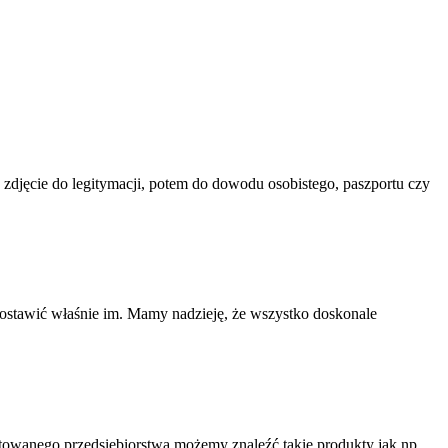
ć zdjęcie do legitymacji, potem do dowodu osobistego, paszportu czy
 zostawić właśnie im. Mamy nadzieję, że wszystko doskonale
towanego przedsiębiorstwa możemy znaleźć takie produkty jak np.