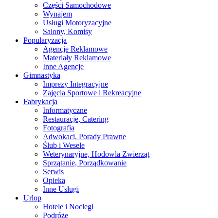
Części Samochodowe
Wynajem
Usługi Motoryzacyjne
Salony, Komisy
Popularyzacja
Agencje Reklamowe
Materiały Reklamowe
Inne Agencje
Gimnastyka
Imprezy Integracyjne
Zajęcia Sportowe i Rekreacyjne
Fabrykacja
Informatyczne
Restauracje, Catering
Fotografia
Adwokaci, Porady Prawne
Ślub i Wesele
Weterynaryjne, Hodowla Zwierząt
Sprzątanie, Porządkowanie
Serwis
Opieka
Inne Usługi
Urlop
Hotele i Noclegi
Podróże