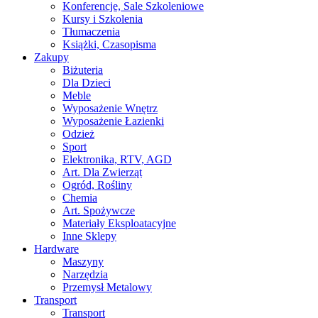
Konferencje, Sale Szkoleniowe
Kursy i Szkolenia
Tłumaczenia
Książki, Czasopisma
Zakupy
Biżuteria
Dla Dzieci
Meble
Wyposażenie Wnętrz
Wyposażenie Łazienki
Odzież
Sport
Elektronika, RTV, AGD
Art. Dla Zwierząt
Ogród, Rośliny
Chemia
Art. Spożywcze
Materiały Eksploatacyjne
Inne Sklepy
Hardware
Maszyny
Narzędzia
Przemysł Metalowy
Transport
Transport