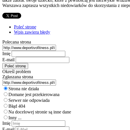
także zabrać swoje dziecko, które z pewnością jest niezwykle wrażl
Warszawa zaprasza wszystkich niedowiarków do skorzystania z niepo
Poleć stronę
Wpis zawiera błędy
Polecana strona
Imię
E-mail
Określ problem
Zgłaszana strona
Strona nie działa
Domane jest przekierowana
Serwer nie odpowiada
Błąd 404
Na docelowej stronie są inne dane
Inny ...
Imię
E-mail