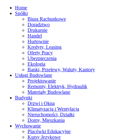
Home
Spółki
Biura Rachunkowe
Doradztwo
Drukarnie
Handel
Hurtownie
Kredyty, Leasing
Oferty Pracy
Ubezpieczenia
Ekologia
Banki, Przelewy, Waluty, Kantory
Usługi Budowlane
Projektowanie
Remonty, Elektryk, Hydraulik
Materiały Budowlane
Budynki
Drzwi i Okna
Klimatyzacja i Wentylacja
Nieruchomości, Działki
Domy, Mieszkania
Wychowanie
Placówki Edukacyjne
Kursy Językowe