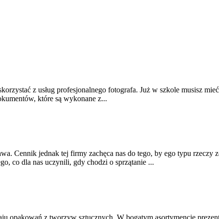
 skorzystać z usług profesjonalnego fotografa. Już w szkole musisz mie
dokumentów, które są wykonane z...
awa. Cennik jednak tej firmy zachęca nas do tego, by ego typu rzeczy
 co dla nas uczynili, gdy chodzi o sprzątanie ...
odzaju opakowań z tworzyw sztucznych. W bogatym asortymencie prezen