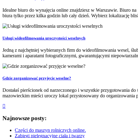
Idealne biuro do wynajęcia online znajdziesz w Warszawie. Biuro na
biura tylko przez kilka godzin lub cały dzień. Wybierz lokalizację bli
Usługi wideofilmowania uroczystości weselnych
Jedną z najchętniej wybieranych firm do wideofilmowania wesel, ślub
kamerami i aparatami fotograficznymi, gwarantującymi niepowtarzalne
Gdzie zorganizować przyjęcie weselne?
Dostałaś pierścionek od narzeczonego i wszystkie przygotowania do
mazowieckim mieści uroczy lokal przystosowany do organizowania prz
Najnowsze posty:
Części do maszyn rolniczych online.
Zabiegi pielęgnacyjne ciała i twarzy