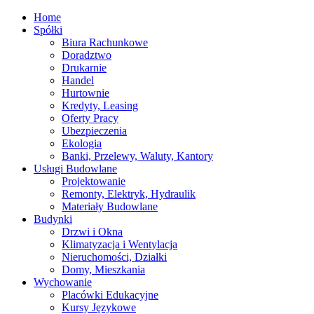
Home
Spółki
Biura Rachunkowe
Doradztwo
Drukarnie
Handel
Hurtownie
Kredyty, Leasing
Oferty Pracy
Ubezpieczenia
Ekologia
Banki, Przelewy, Waluty, Kantory
Usługi Budowlane
Projektowanie
Remonty, Elektryk, Hydraulik
Materiały Budowlane
Budynki
Drzwi i Okna
Klimatyzacja i Wentylacja
Nieruchomości, Działki
Domy, Mieszkania
Wychowanie
Placówki Edukacyjne
Kursy Językowe