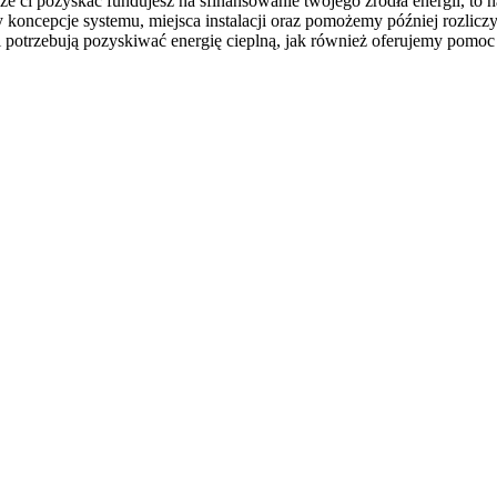
że ci pozyskać fundujesz na sfinansowanie twojego źródła energii, to 
 koncepcje systemu, miejsca instalacji oraz pomożemy później rozli
 i potrzebują pozyskiwać energię cieplną, jak również oferujemy pomo