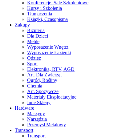
Konferencje, Sale Szkoleniowe
Kursy i Szkolenia
Tłumaczenia
Książki, Czasopisma
Zakupy
Biżuteria
Dla Dzieci
Meble
Wyposażenie Wnętrz
Wyposażenie Łazienki
Odzież
Sport
Elektronika, RTV, AGD
Art. Dla Zwierząt
Ogród, Rośliny
Chemia
Art. Spożywcze
Materiały Eksploatacyjne
Inne Sklepy
Hardware
Maszyny
Narzędzia
Przemysł Metalowy
Transport
Transport