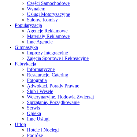
Części Samochodowe
Wynajem
Usługi Motoryzacyjne
Salony, Komisy
Popularyzacja
Agencje Reklamowe
Materiały Reklamowe
Inne Agencje
Gimnastyka
Imprezy Integracyjne
Zajęcia Sportowe i Rekreacyjne
Fabrykacja
Informatyczne
Restauracje, Catering
Fotografia
Adwokaci, Porady Prawne
Ślub i Wesele
Weterynaryjne, Hodowla Zwierząt
Sprzątanie, Porządkowanie
Serwis
Opieka
Inne Usługi
Urlop
Hotele i Noclegi
Podróże