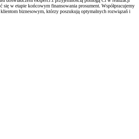
nasi doświadczeni eksperci z przyjemnością pomogą Ci w realizacji
czyć się w etapie końcowym finansowania prosument. Współpracujemy
c klientom biznesowym, którzy poszukują optymalnych rozwiązań i