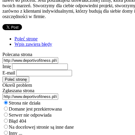
nawet 40 procent. Jeśli poszukujesz doświadczonej firmy, która pomo
twoich marzeń. Stworzymy dla ciebie odpowiedni projekt, stworzymy
zarówno z klientami indywidualnymi, którzy budują dla siebie domy
oszczędności w firmie.
Poleć stronę
Wpis zawiera błędy
Polecana strona
Imię
E-mail
Określ problem
Zgłaszana strona
Strona nie działa
Domane jest przekierowana
Serwer nie odpowiada
Błąd 404
Na docelowej stronie są inne dane
Inny ...