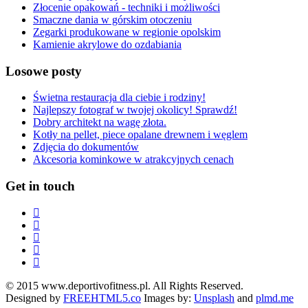
Złocenie opakowań - techniki i możliwości
Smaczne dania w górskim otoczeniu
Zegarki produkowane w regionie opolskim
Kamienie akrylowe do ozdabiania
Losowe posty
Świetna restauracja dla ciebie i rodziny!
Najlepszy fotograf w twojej okolicy! Sprawdź!
Dobry architekt na wagę złota.
Kotły na pellet, piece opalane drewnem i węglem
Zdjęcia do dokumentów
Akcesoria kominkowe w atrakcyjnych cenach
Get in touch
© 2015 www.deportivofitness.pl. All Rights Reserved.
Designed by
FREEHTML5.co
Images by:
Unsplash
and
plmd.me