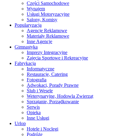
Części Samochodowe
Wynajem
Usługi Motoryzacyjne
Salony, Komisy
Popularyzacja
Agencje Reklamowe
Materiały Reklamowe
Inne Agencje
Gimnastyka
Imprezy Integracyjne
Zajęcia Sportowe i Rekreacyjne
Fabrykacja
Informatyczne
Restauracje, Catering
Fotografia
Adwokaci, Porady Prawne
Ślub i Wesele
Weterynaryjne, Hodowla Zwierząt
Sprzątanie, Porządkowanie
Serwis
Opieka
Inne Usługi
Urlop
Hotele i Noclegi
Podróże