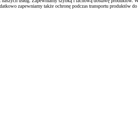
ć z naszych usług. Zapewniamy szybką i fachową dostawę produktów.
 Dodatkowo zapewniamy także ochronę podczas transportu produktów d