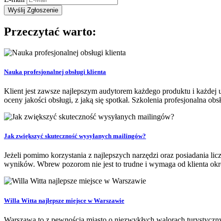
Przeczytać warto:
Nauka profesjonalnej obsługi klienta
Klient jest zawsze najlepszym audytorem każdego produktu i każdej usł
oceny jakości obsługi, z jaką się spotkał. Szkolenia profesjonalna obsł
Jak zwiększyć skuteczność wysyłanych mailingów?
Jeżeli pomimo korzystania z najlepszych narzędzi oraz posiadania l
wyników. Wbrew pozorom nie jest to trudne i wymaga od klienta okre
Willa Witta najlepsze miejsce w Warszawie
Warszawa to z pewnością miasto o niezwykłych walorach turystycznych