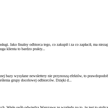
ugi. Jako finalny odbiorca tego, co zakupił i za co zapłacił, ma nieza
uga klienta to bardzo prakty...
icznej bazy wysyłane newslettery nie przynoszą efektów, to prawdopodo
ślenia grupy docelowej odbiorców. Dzięki d...
. Wiele osób odwiedza Warszawę ze względu na to, że jest to stolica 