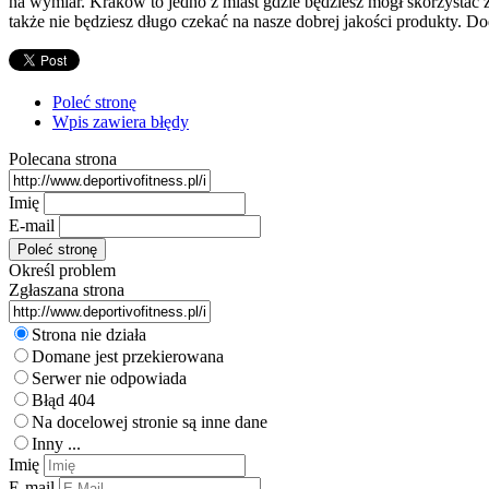
na wymiar. Kraków to jedno z miast gdzie będziesz mógł skorzysta
także nie będziesz długo czekać na nasze dobrej jakości produkty.
Poleć stronę
Wpis zawiera błędy
Polecana strona
Imię
E-mail
Określ problem
Zgłaszana strona
Strona nie działa
Domane jest przekierowana
Serwer nie odpowiada
Błąd 404
Na docelowej stronie są inne dane
Inny ...
Imię
E-mail