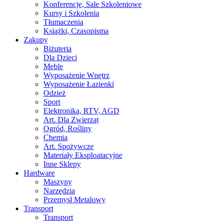
Konferencje, Sale Szkoleniowe
Kursy i Szkolenia
Tłumaczenia
Książki, Czasopisma
Zakupy
Biżuteria
Dla Dzieci
Meble
Wyposażenie Wnętrz
Wyposażenie Łazienki
Odzież
Sport
Elektronika, RTV, AGD
Art. Dla Zwierząt
Ogród, Rośliny
Chemia
Art. Spożywcze
Materiały Eksploatacyjne
Inne Sklepy
Hardware
Maszyny
Narzędzia
Przemysł Metalowy
Transport
Transport