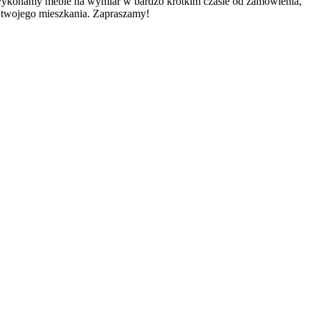
 Wykonamy meble na wymiar w bardzo krótkim czasie od zamówienia,
o twojego mieszkania. Zapraszamy!