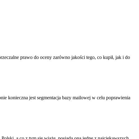
przeczalne prawo do oceny zarówno jakości tego, co kupił, jak i do
bnie konieczna jest segmentacja bazy mailowej w celu poprawienia
Polski, a co z tym się wiąże, posiada ona jedne z najciekawszych