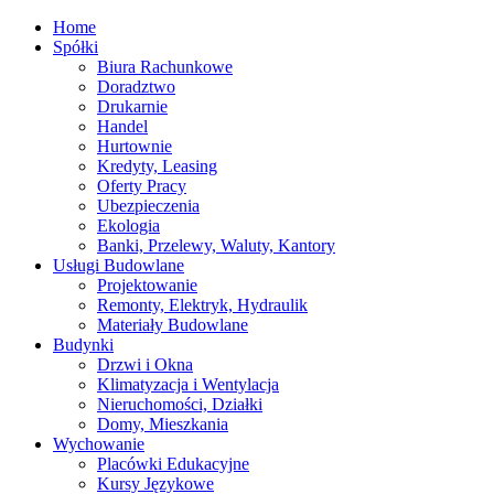
Home
Spółki
Biura Rachunkowe
Doradztwo
Drukarnie
Handel
Hurtownie
Kredyty, Leasing
Oferty Pracy
Ubezpieczenia
Ekologia
Banki, Przelewy, Waluty, Kantory
Usługi Budowlane
Projektowanie
Remonty, Elektryk, Hydraulik
Materiały Budowlane
Budynki
Drzwi i Okna
Klimatyzacja i Wentylacja
Nieruchomości, Działki
Domy, Mieszkania
Wychowanie
Placówki Edukacyjne
Kursy Językowe