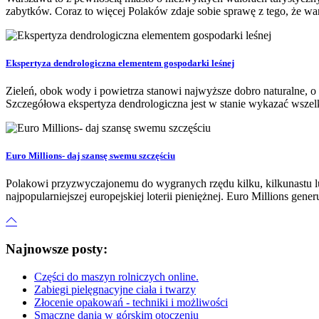
zabytków. Coraz to więcej Polaków zdaje sobie sprawę z tego, że wa
Ekspertyza dendrologiczna elementem gospodarki leśnej
Zieleń, obok wody i powietrza stanowi najwyższe dobro naturalne, o
Szczegółowa ekspertyza dendrologiczna jest w stanie wykazać wszelki
Euro Millions- daj szansę swemu szczęściu
Polakowi przyzwyczajonemu do wygranych rzędu kilku, kilkunastu l
najpopularniejszej europejskiej loterii pieniężnej. Euro Millions gene
Najnowsze posty:
Części do maszyn rolniczych online.
Zabiegi pielęgnacyjne ciała i twarzy
Złocenie opakowań - techniki i możliwości
Smaczne dania w górskim otoczeniu