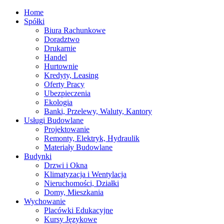
Home
Spółki
Biura Rachunkowe
Doradztwo
Drukarnie
Handel
Hurtownie
Kredyty, Leasing
Oferty Pracy
Ubezpieczenia
Ekologia
Banki, Przelewy, Waluty, Kantory
Usługi Budowlane
Projektowanie
Remonty, Elektryk, Hydraulik
Materiały Budowlane
Budynki
Drzwi i Okna
Klimatyzacja i Wentylacja
Nieruchomości, Działki
Domy, Mieszkania
Wychowanie
Placówki Edukacyjne
Kursy Językowe