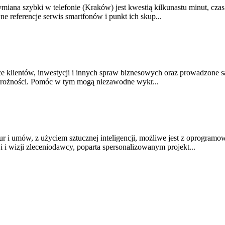
ana szybki w telefonie (Kraków) jest kwestią kilkunastu minut, czas
referencje serwis smartfonów i punkt ich skup...
ce klientów, inwestycji i innych spraw biznesowych oraz prowadzone
strożności. Pomóc w tym mogą niezawodne wykr...
r i umów, z użyciem sztucznej inteligencji, możliwe jest z oprogra
i i wizji zleceniodawcy, poparta spersonalizowanym projekt...