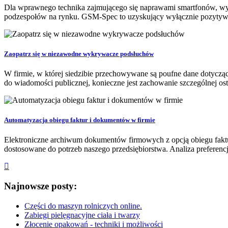
Dla wprawnego technika zajmującego się naprawami smartfonów, wymi
podzespołów na rynku. GSM-Spec to uzyskujący wyłącznie pozytywne 
Zaopatrz się w niezawodne wykrywacze podsłuchów
W firmie, w której siedzibie przechowywane są poufne dane dotyczą
do wiadomości publicznej, konieczne jest zachowanie szczególnej o
Automatyzacja obiegu faktur i dokumentów w firmie
Elektroniczne archiwum dokumentów firmowych z opcją obiegu faktu
dostosowane do potrzeb naszego przedsiębiorstwa. Analiza preferencj
Najnowsze posty:
Części do maszyn rolniczych online.
Zabiegi pielęgnacyjne ciała i twarzy
Złocenie opakowań - techniki i możliwości