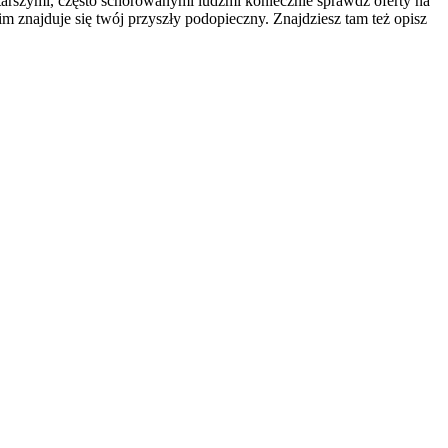
 starszymi, często schorowanymi ludźmi koniecznie sprawdź oferty na
im znajduje się twój przyszły podopieczny. Znajdziesz tam też opisz