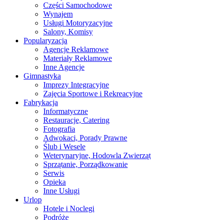
Części Samochodowe
Wynajem
Usługi Motoryzacyjne
Salony, Komisy
Popularyzacja
Agencje Reklamowe
Materiały Reklamowe
Inne Agencje
Gimnastyka
Imprezy Integracyjne
Zajęcia Sportowe i Rekreacyjne
Fabrykacja
Informatyczne
Restauracje, Catering
Fotografia
Adwokaci, Porady Prawne
Ślub i Wesele
Weterynaryjne, Hodowla Zwierząt
Sprzątanie, Porządkowanie
Serwis
Opieka
Inne Usługi
Urlop
Hotele i Noclegi
Podróże