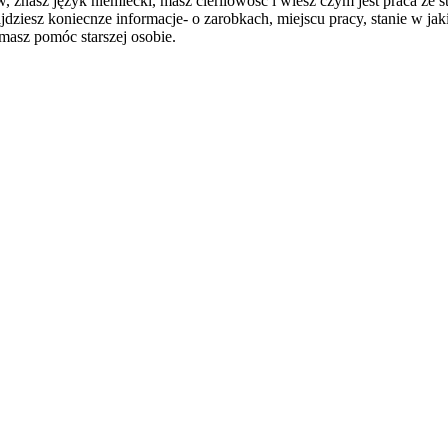
w, znasz język niemiecki, masz cierliowość i wiesz czym jest praca ze
dziesz koniecnze informacje- o zarobkach, miejscu pracy, stanie w jak
masz pomóc starszej osobie.