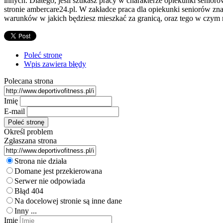
innych. Dlatego, jeśli szukasz pracy w charakterze opiekunki senioró
stronie ambercare24.pl. W zakładce praca dla opiekunki seniorów znaj
warunków w jakich będziesz mieszkać za granicą, oraz tego w czym 
Poleć stronę
Wpis zawiera błędy
Polecana strona
Imię
E-mail
Określ problem
Zgłaszana strona
Strona nie działa
Domane jest przekierowana
Serwer nie odpowiada
Błąd 404
Na docelowej stronie są inne dane
Inny ...
Imię