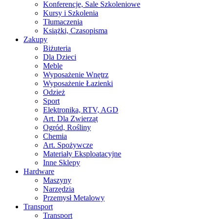
Konferencje, Sale Szkoleniowe
Kursy i Szkolenia
Tłumaczenia
Książki, Czasopisma
Zakupy
Biżuteria
Dla Dzieci
Meble
Wyposażenie Wnętrz
Wyposażenie Łazienki
Odzież
Sport
Elektronika, RTV, AGD
Art. Dla Zwierząt
Ogród, Rośliny
Chemia
Art. Spożywcze
Materiały Eksploatacyjne
Inne Sklepy
Hardware
Maszyny
Narzędzia
Przemysł Metalowy
Transport
Transport