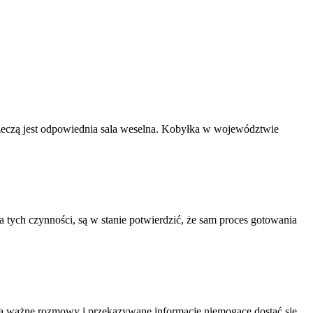
rzeczą jest odpowiednia sala weselna. Kobyłka w województwie
a tych czynności, są w stanie potwierdzić, że sam proces gotowania
 są ważne rozmowy i przekazywane informacje niemogące dostać się