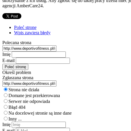
skorzystanie z ich usług. Aby zgłosić się do takiej pracy trzeba mie
agencji AmberCare24.
Poleć stronę
Wpis zawiera błędy
Polecana strona
Imię
E-mail
Określ problem
Zgłaszana strona
Strona nie działa
Domane jest przekierowana
Serwer nie odpowiada
Błąd 404
Na docelowej stronie są inne dane
Inny ...
Imię
E-mail