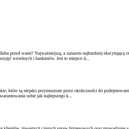
 ślubu przed wami? Najważniejszą, a zarazem najbardziej ekscytującą 
yjęć weselnych i bankietów. Jest to miejsce d...
akie, które są niejako przymuszone przez okoliczności do podejmowani
arantowania sobie jak najlepszego k...
ce klientów, inwestycji i innych spraw biznesowych oraz prowadzone