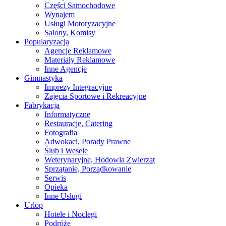
Części Samochodowe
Wynajem
Usługi Motoryzacyjne
Salony, Komisy
Popularyzacja
Agencje Reklamowe
Materiały Reklamowe
Inne Agencje
Gimnastyka
Imprezy Integracyjne
Zajęcia Sportowe i Rekreacyjne
Fabrykacja
Informatyczne
Restauracje, Catering
Fotografia
Adwokaci, Porady Prawne
Ślub i Wesele
Weterynaryjne, Hodowla Zwierząt
Sprzątanie, Porządkowanie
Serwis
Opieka
Inne Usługi
Urlop
Hotele i Noclegi
Podróże