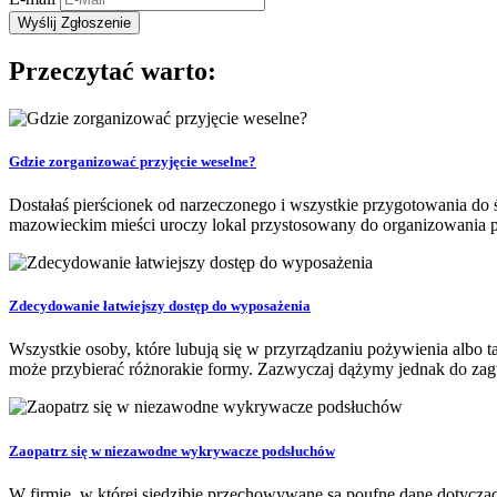
Przeczytać warto:
Gdzie zorganizować przyjęcie weselne?
Dostałaś pierścionek od narzeczonego i wszystkie przygotowania do
mazowieckim mieści uroczy lokal przystosowany do organizowania prz
Zdecydowanie łatwiejszy dostęp do wyposażenia
Wszystkie osoby, które lubują się w przyrządzaniu pożywienia albo t
może przybierać różnorakie formy. Zazwyczaj dążymy jednak do zagw
Zaopatrz się w niezawodne wykrywacze podsłuchów
W firmie, w której siedzibie przechowywane są poufne dane dotyczą