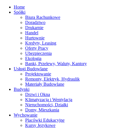
Home
Spółki
Biura Rachunkowe
Doradztwo
Drukarnie
Handel
Hurtownie
Kredyty, Leasing
Oferty Pracy
Ubezpieczenia
Ekologia
Banki, Przelewy, Waluty, Kantory
Usługi Budowlane
Projektowanie
Remonty, Elektryk, Hydraulik
Materiały Budowlane
Budynki
Drzwi i Okna
Klimatyzacja i Wentylacja
Nieruchomości, Działki
Domy, Mieszkania
Wychowanie
Placówki Edukacyjne
Kursy Językowe