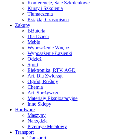
Konferencje, Sale Szkoleniowe
Kursy i Szkolenia
Tłumaczenia
Książki, Czasopisma
Zakupy
Biżuteria
Dla Dzieci
Meble
Wyposażenie Wnętrz
Wyposażenie Łazienki
Odzież
Sport
Elektronika, RTV, AGD
Art. Dla Zwierząt
Ogród, Rośliny
Chemia
Art. Spożywcze
Materiały Eksploatacyjne
Inne Sklepy
Hardware
Maszyny
Narzędzia
Przemysł Metalowy
Transport
Transport