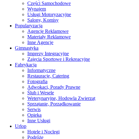
Części Samochodowe
Wynajem
Usługi Motoryzacyjne
Salony, Komisy
Popularyzacja
Agencje Reklamowe
Materiały Reklamowe
Inne Agencje
Gimnastyka
Imprezy Integracyjne
Zajęcia Sportowe i Rekreacyjne
Fabrykacja
Informatyczne
Restauracje, Catering
Fotografia
Adwokaci, Porady Prawne
Ślub i Wesele
Weterynaryjne, Hodowla Zwierząt
Sprzątanie, Porządkowanie
Serwis
Opieka
Inne Usługi
Urlop
Hotele i Noclegi
Podróże