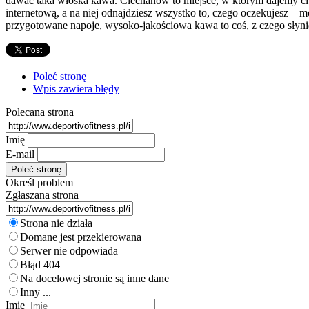
dawać taka włoska kawa. Ciechanów to miejsce, w którym dajemy ci 
internetową, a na niej odnajdziesz wszystko to, czego oczekujesz –
przygotowane napoje, wysoko-jakościowa kawa to coś, z czego słynie
Poleć stronę
Wpis zawiera błędy
Polecana strona
Imię
E-mail
Określ problem
Zgłaszana strona
Strona nie działa
Domane jest przekierowana
Serwer nie odpowiada
Błąd 404
Na docelowej stronie są inne dane
Inny ...
Imię