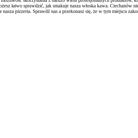
możliwość skorzystania z bardzo wielu profesjonalnych produktów, kt
 możesz łatwo sprawdzić, jak smakuje nasza włoska kawa. Ciechanów ni
 nasza pizzeria. Sprawdź nas a przekonasz się, że w tym miejscu zak