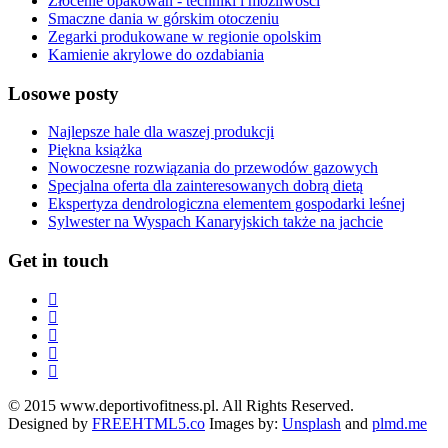
Złocenie opakowań - techniki i możliwości
Smaczne dania w górskim otoczeniu
Zegarki produkowane w regionie opolskim
Kamienie akrylowe do ozdabiania
Losowe posty
Najlepsze hale dla waszej produkcji
Piękna książka
Nowoczesne rozwiązania do przewodów gazowych
Specjalna oferta dla zainteresowanych dobrą dietą
Ekspertyza dendrologiczna elementem gospodarki leśnej
Sylwester na Wyspach Kanaryjskich także na jachcie
Get in touch
© 2015 www.deportivofitness.pl. All Rights Reserved.
Designed by
FREEHTML5.co
Images by:
Unsplash
and
plmd.me