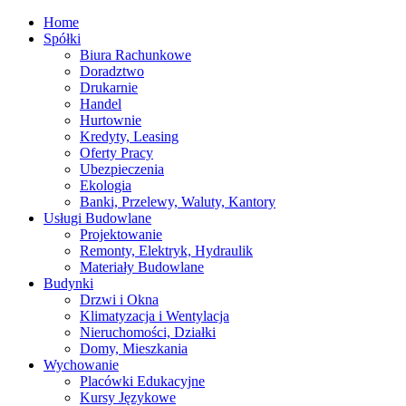
Home
Spółki
Biura Rachunkowe
Doradztwo
Drukarnie
Handel
Hurtownie
Kredyty, Leasing
Oferty Pracy
Ubezpieczenia
Ekologia
Banki, Przelewy, Waluty, Kantory
Usługi Budowlane
Projektowanie
Remonty, Elektryk, Hydraulik
Materiały Budowlane
Budynki
Drzwi i Okna
Klimatyzacja i Wentylacja
Nieruchomości, Działki
Domy, Mieszkania
Wychowanie
Placówki Edukacyjne
Kursy Językowe