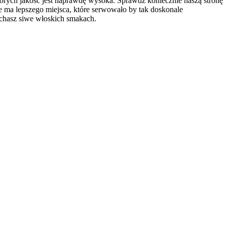
órych jakość jest naprawdę wysoka. Sprawdź koniecznie naszą stronę
e ma lepszego miejsca, które serwowało by tak doskonale
ochasz siwe włoskich smakach.