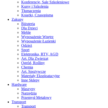
Konferencje, Sale Szkoleniowe
Kursy i Szkolenia
Tłumaczenia
Książki, Czasopisma
Zakupy
Biżuteria
Dla Dzieci
Meble
Wyposażenie Wnętrz
Wyposażenie Łazienki
Odzież
Sport
Elektronika, RTV, AGD
Art. Dla Zwierząt
Ogród, Rośliny
Chemia
Art. Spożywcze
Materiały Eksploatacyjne
Inne Sklepy
Hardware
Maszyny
Narzędzia
Przemysł Metalowy
Transport
Transport