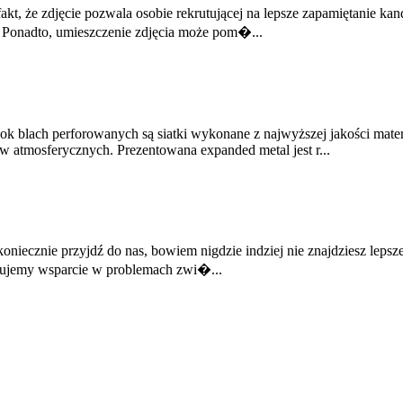
akt, że zdjęcie pozwala osobie rekrutującej na lepsze zapamiętanie ka
 Ponadto, umieszczenie zdjęcia może pom�...
blach perforowanych są siatki wykonane z najwyższej jakości materi
atmosferycznych. Prezentowana expanded metal jest r...
o koniecznie przyjdź do nas, bowiem nigdzie indziej nie znajdziesz lep
erujemy wsparcie w problemach zwi�...