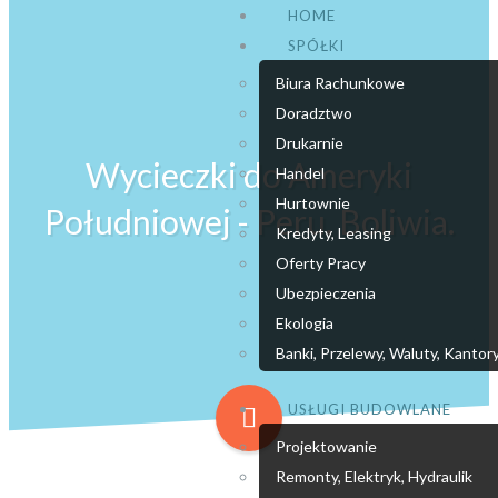
HOME
SPÓŁKI
Biura Rachunkowe
Doradztwo
Drukarnie
Wycieczki do Ameryki
Handel
Hurtownie
Południowej - Peru, Boliwia.
Kredyty, Leasing
Oferty Pracy
Ubezpieczenia
Ekologia
Banki, Przelewy, Waluty, Kantor
USŁUGI BUDOWLANE
Projektowanie
Remonty, Elektryk, Hydraulik