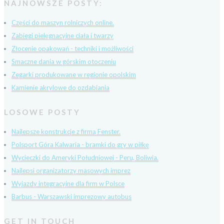
NAJNOWSZE POSTY:
Części do maszyn rolniczych online.
Zabiegi pielęgnacyjne ciała i twarzy
Złocenie opakowań - techniki i możliwości
Smaczne dania w górskim otoczeniu
Zegarki produkowane w regionie opolskim
Kamienie akrylowe do ozdabiania
LOSOWE POSTY
Najlepsze konstrukcje z firmą Fenster.
Polsport Góra Kalwaria - bramki do gry w piłkę
Wycieczki do Ameryki Południowej - Peru, Boliwia.
Najlepsi organizatorzy masowych imprez
Wyjazdy integracyjne dla firm w Polsce
Barbus - Warszawski imprezowy autobus
GET IN TOUCH