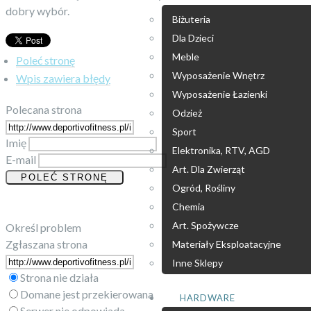
dobry wybór.
Biżuteria
Dla Dzieci
Meble
Poleć stronę
Wyposażenie Wnętrz
Wpis zawiera błędy
Wyposażenie Łazienki
Polecana strona
Odzież
Sport
Imię
Elektronika, RTV, AGD
E-mail
Art. Dla Zwierząt
Ogród, Rośliny
Chemia
Art. Spożywcze
Określ problem
Zgłaszana strona
Materiały Eksploatacyjne
Inne Sklepy
Strona nie działa
Domane jest przekierowana
HARDWARE
Serwer nie odpowiada