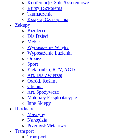
Konferencje, Sale Szkoleniowe
Kursy i Szkolenia
Tłumaczenia
Książki, Czasopisma
Zakupy
Biżuteria
Dla Dzieci
Meble
Wyposażenie Wnętrz
Wyposażenie Łazienki
Odzież
Sport
Elektronika, RTV, AGD
Art. Dla Zwierząt
Ogród, Rośliny
Chemia
Art. Spożywcze
Materiały Eksploatacyjne
Inne Sklepy
Hardware
Maszyny
Narzędzia
Przemysł Metalowy
Transport
Transport