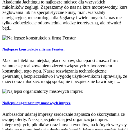
Akademia Jachtingu to najlepsze miejsce dla wszystkich
miłośników żeglugi. Zapraszamy do nas na kurs motorowodny, kurs
żeglowania lub na specjalistyczne kursy, m.in. warsztaty
nawigacyjne, meteorologia dla żeglarzy i wiele innych. U nas nie
tylko zdobędziecie odpowiednią wiedzę teoretyczną, ale również
będ...
Najlepsze konstrukcje z firmą Fenster.
Mała architektura miejska, place zabaw, skateparki - nasza firma
zajmuje się realizowaniem zleceń związanych z tworzeniem
konstrukcji tego typu. Nasze rozwiązania technologiczne
gwarantują bezpieczeństwo i wygodę użytkownikom i sprawiają, że
dzieci oraz młodzież mogą spokojnie i bezpiecznie bawić się i ...
Najlepsi organizatorzy masowych imprez
Ambasador udanej imprezy serdecznie zaprasza do skorzystania ze
swojej oferty. Naszą specjalnością jest organizacja imprez
integracyjnych, pikników oraz innych eventów, na których wszyscy
ludzie na pewno będą się doskonale bawić. Warto nam zaufać, jeżeli