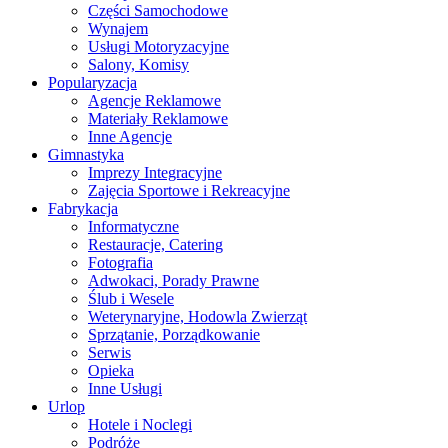
Części Samochodowe
Wynajem
Usługi Motoryzacyjne
Salony, Komisy
Popularyzacja
Agencje Reklamowe
Materiały Reklamowe
Inne Agencje
Gimnastyka
Imprezy Integracyjne
Zajęcia Sportowe i Rekreacyjne
Fabrykacja
Informatyczne
Restauracje, Catering
Fotografia
Adwokaci, Porady Prawne
Ślub i Wesele
Weterynaryjne, Hodowla Zwierząt
Sprzątanie, Porządkowanie
Serwis
Opieka
Inne Usługi
Urlop
Hotele i Noclegi
Podróże