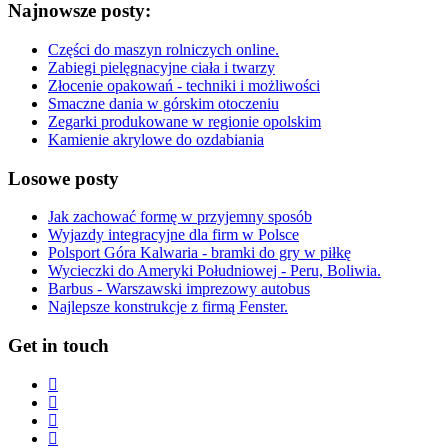
Najnowsze posty:
Części do maszyn rolniczych online.
Zabiegi pielęgnacyjne ciała i twarzy
Złocenie opakowań - techniki i możliwości
Smaczne dania w górskim otoczeniu
Zegarki produkowane w regionie opolskim
Kamienie akrylowe do ozdabiania
Losowe posty
Jak zachować formę w przyjemny sposób
Wyjazdy integracyjne dla firm w Polsce
Polsport Góra Kalwaria - bramki do gry w piłkę
Wycieczki do Ameryki Południowej - Peru, Boliwia.
Barbus - Warszawski imprezowy autobus
Najlepsze konstrukcje z firmą Fenster.
Get in touch