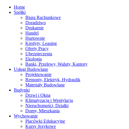
Home
Spółki
Biura Rachunkowe
Doradztwo
Drukarnie
Handel
Hurtownie
Kredyty, Leasing
Oferty Pracy
Ubezpieczenia
Ekologia
Banki, Przelewy, Waluty, Kantory
Usługi Budowlane
Projektowanie
Remonty, Elektryk, Hydraulik
Materiały Budowlane
Budynki
Drzwi i Okna
Klimatyzacja i Wentylacja
Nieruchomości, Działki
Domy, Mieszkania
Wychowanie
Placówki Edukacyjne
Kursy Językowe