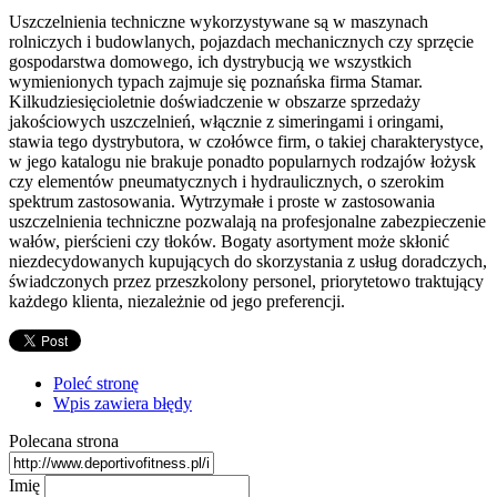
Uszczelnienia techniczne wykorzystywane są w maszynach
rolniczych i budowlanych, pojazdach mechanicznych czy sprzęcie
gospodarstwa domowego, ich dystrybucją we wszystkich
wymienionych typach zajmuje się poznańska firma Stamar.
Kilkudziesięcioletnie doświadczenie w obszarze sprzedaży
jakościowych uszczelnień, włącznie z simeringami i oringami,
stawia tego dystrybutora, w czołówce firm, o takiej charakterystyce,
w jego katalogu nie brakuje ponadto popularnych rodzajów łożysk
czy elementów pneumatycznych i hydraulicznych, o szerokim
spektrum zastosowania. Wytrzymałe i proste w zastosowania
uszczelnienia techniczne pozwalają na profesjonalne zabezpieczenie
wałów, pierścieni czy tłoków. Bogaty asortyment może skłonić
niezdecydowanych kupujących do skorzystania z usług doradczych,
świadczonych przez przeszkolony personel, priorytetowo traktujący
każdego klienta, niezależnie od jego preferencji.
Poleć stronę
Wpis zawiera błędy
Polecana strona
Imię