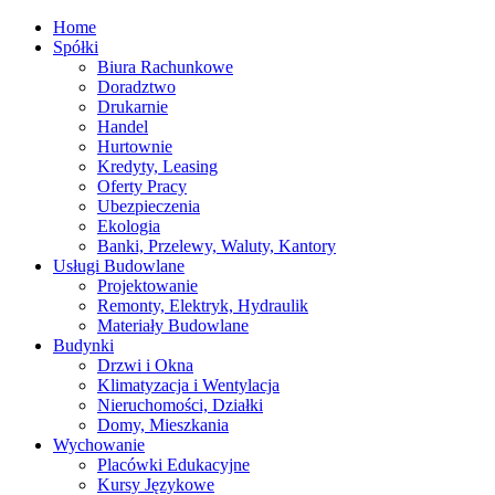
Home
Spółki
Biura Rachunkowe
Doradztwo
Drukarnie
Handel
Hurtownie
Kredyty, Leasing
Oferty Pracy
Ubezpieczenia
Ekologia
Banki, Przelewy, Waluty, Kantory
Usługi Budowlane
Projektowanie
Remonty, Elektryk, Hydraulik
Materiały Budowlane
Budynki
Drzwi i Okna
Klimatyzacja i Wentylacja
Nieruchomości, Działki
Domy, Mieszkania
Wychowanie
Placówki Edukacyjne
Kursy Językowe