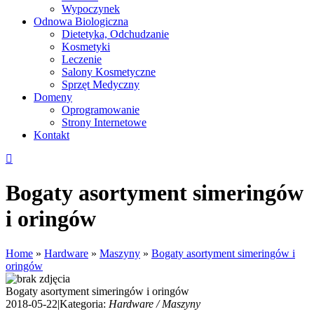
Wypoczynek
Odnowa Biologiczna
Dietetyka, Odchudzanie
Kosmetyki
Leczenie
Salony Kosmetyczne
Sprzęt Medyczny
Domeny
Oprogramowanie
Strony Internetowe
Kontakt
Bogaty asortyment simeringów
i oringów
Home
»
Hardware
»
Maszyny
»
Bogaty asortyment simeringów i
oringów
Bogaty asortyment simeringów i oringów
2018-05-22
|
Kategoria:
Hardware / Maszyny