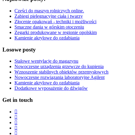
Części do maszyn rolniczych online.
Zabiegi pielęgnacyjne ciała i twarzy
Złocenie opakowań - techniki i możliwości
Smaczne dania w górskim otoczeniu
Zegarki produkowane w regionie opolskim
Kamienie akrylowe do ozdabiania
Losowe posty
Stalowe wentylacje do magazynu
Nowoczesne urządzenia grzewcze do kupienia
Wznoszenie stabilnych obiektów przemysłowych
Nowoczesne rozwiązania laboratoryjne Agilent
Kamienie akrylowe do ozdabiania
Dodatkowe wyposażenie do dźwigów
Get in touch