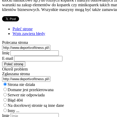
klocki hamulcowe itp.) do różnych koparek i maszyn budowlanych zn
warunki na zakup elementów do koparek czy minikoparek takich mare
klientów biznesowych. Wszystkie maszyny mogą być także zamawiane 
Poleć stronę
Wpis zawiera błędy
Polecana strona
Imię
E-mail
Określ problem
Zgłaszana strona
Strona nie działa
Domane jest przekierowana
Serwer nie odpowiada
Błąd 404
Na docelowej stronie są inne dane
Inny ...
Imię