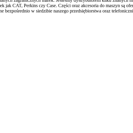
anych zagranicznych marek. Jesteśmy dystrybutorem kilku znanych ma
k jak CAT, Perkins czy Case. Części oraz akcesoria do maszyn są of
bezpośrednio w siedzibie naszego przedsiębiorstwa oraz telefoniczni