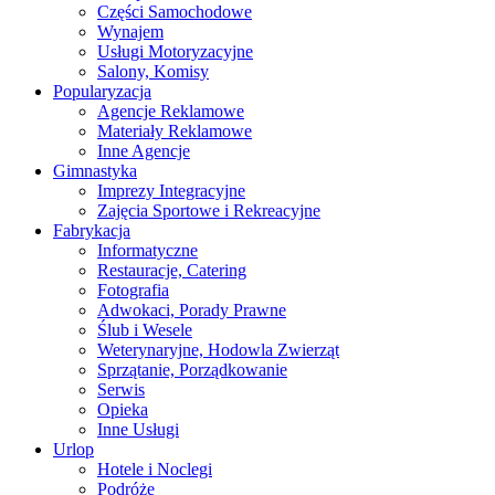
Części Samochodowe
Wynajem
Usługi Motoryzacyjne
Salony, Komisy
Popularyzacja
Agencje Reklamowe
Materiały Reklamowe
Inne Agencje
Gimnastyka
Imprezy Integracyjne
Zajęcia Sportowe i Rekreacyjne
Fabrykacja
Informatyczne
Restauracje, Catering
Fotografia
Adwokaci, Porady Prawne
Ślub i Wesele
Weterynaryjne, Hodowla Zwierząt
Sprzątanie, Porządkowanie
Serwis
Opieka
Inne Usługi
Urlop
Hotele i Noclegi
Podróże