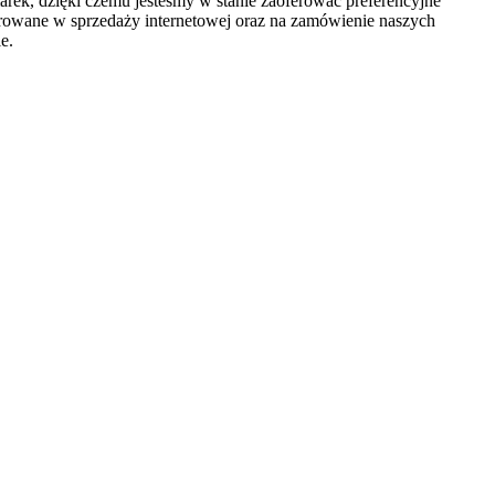
rek, dzięki czemu jesteśmy w stanie zaoferować preferencyjne
erowane w sprzedaży internetowej oraz na zamówienie naszych
e.