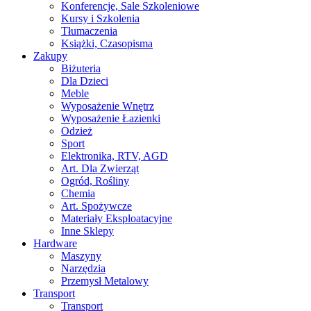
Konferencje, Sale Szkoleniowe
Kursy i Szkolenia
Tłumaczenia
Książki, Czasopisma
Zakupy
Biżuteria
Dla Dzieci
Meble
Wyposażenie Wnętrz
Wyposażenie Łazienki
Odzież
Sport
Elektronika, RTV, AGD
Art. Dla Zwierząt
Ogród, Rośliny
Chemia
Art. Spożywcze
Materiały Eksploatacyjne
Inne Sklepy
Hardware
Maszyny
Narzędzia
Przemysł Metalowy
Transport
Transport