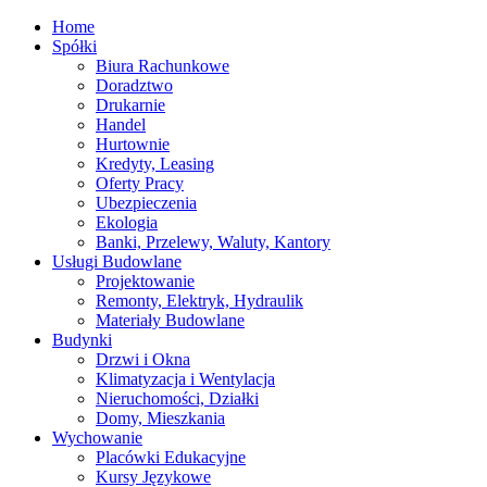
Home
Spółki
Biura Rachunkowe
Doradztwo
Drukarnie
Handel
Hurtownie
Kredyty, Leasing
Oferty Pracy
Ubezpieczenia
Ekologia
Banki, Przelewy, Waluty, Kantory
Usługi Budowlane
Projektowanie
Remonty, Elektryk, Hydraulik
Materiały Budowlane
Budynki
Drzwi i Okna
Klimatyzacja i Wentylacja
Nieruchomości, Działki
Domy, Mieszkania
Wychowanie
Placówki Edukacyjne
Kursy Językowe