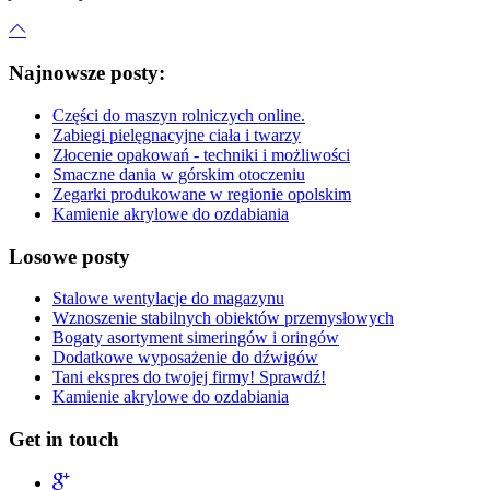
Najnowsze posty:
Części do maszyn rolniczych online.
Zabiegi pielęgnacyjne ciała i twarzy
Złocenie opakowań - techniki i możliwości
Smaczne dania w górskim otoczeniu
Zegarki produkowane w regionie opolskim
Kamienie akrylowe do ozdabiania
Losowe posty
Stalowe wentylacje do magazynu
Wznoszenie stabilnych obiektów przemysłowych
Bogaty asortyment simeringów i oringów
Dodatkowe wyposażenie do dźwigów
Tani ekspres do twojej firmy! Sprawdź!
Kamienie akrylowe do ozdabiania
Get in touch