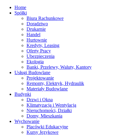
Home
Spółki
Biura Rachunkowe
Doradztwo
Drukarnie
Handel
Hurtownie
Kredyty, Leasing
Oferty Pracy
Ubezpieczenia
Ekologia
Banki, Przelewy, Waluty, Kantory
Usługi Budowlane
Projektowanie
Remonty, Elektryk, Hydraulik
Materiały Budowlane
Budynki
Drzwi i Okna
Klimatyzacja i Wentylacja
Nieruchomości, Działki
Domy, Mieszkania
Wychowanie
Placówki Edukacyjne
Kursy Językowe