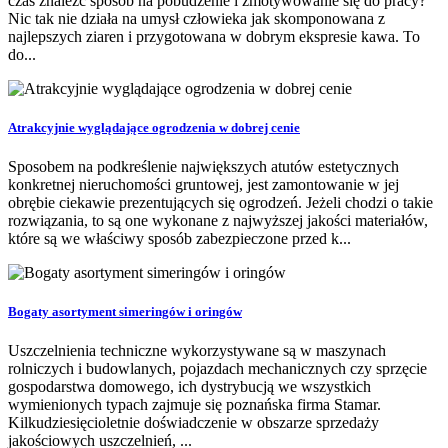
czas znaleźć sposób na pobudzenie i zmotywowanie się do pracy?
Nic tak nie działa na umysł człowieka jak skomponowana z
najlepszych ziaren i przygotowana w dobrym ekspresie kawa. To
do...
Atrakcyjnie wyglądające ogrodzenia w dobrej cenie
Sposobem na podkreślenie największych atutów estetycznych
konkretnej nieruchomości gruntowej, jest zamontowanie w jej
obrębie ciekawie prezentujących się ogrodzeń. Jeżeli chodzi o takie
rozwiązania, to są one wykonane z najwyższej jakości materiałów,
które są we właściwy sposób zabezpieczone przed k...
Bogaty asortyment simeringów i oringów
Uszczelnienia techniczne wykorzystywane są w maszynach
rolniczych i budowlanych, pojazdach mechanicznych czy sprzęcie
gospodarstwa domowego, ich dystrybucją we wszystkich
wymienionych typach zajmuje się poznańska firma Stamar.
Kilkudziesięcioletnie doświadczenie w obszarze sprzedaży
jakościowych uszczelnień, ...