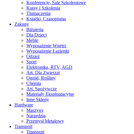
Konferencje, Sale Szkoleniowe
Kursy i Szkolenia
Tłumaczenia
Książki, Czasopisma
Zakupy
Biżuteria
Dla Dzieci
Meble
Wyposażenie Wnętrz
Wyposażenie Łazienki
Odzież
Sport
Elektronika, RTV, AGD
Art. Dla Zwierząt
Ogród, Rośliny
Chemia
Art. Spożywcze
Materiały Eksploatacyjne
Inne Sklepy
Hardware
Maszyny
Narzędzia
Przemysł Metalowy
Transport
Transport