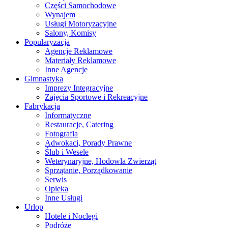
Części Samochodowe
Wynajem
Usługi Motoryzacyjne
Salony, Komisy
Popularyzacja
Agencje Reklamowe
Materiały Reklamowe
Inne Agencje
Gimnastyka
Imprezy Integracyjne
Zajęcia Sportowe i Rekreacyjne
Fabrykacja
Informatyczne
Restauracje, Catering
Fotografia
Adwokaci, Porady Prawne
Ślub i Wesele
Weterynaryjne, Hodowla Zwierząt
Sprzątanie, Porządkowanie
Serwis
Opieka
Inne Usługi
Urlop
Hotele i Noclegi
Podróże