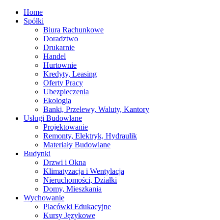
Home
Spółki
Biura Rachunkowe
Doradztwo
Drukarnie
Handel
Hurtownie
Kredyty, Leasing
Oferty Pracy
Ubezpieczenia
Ekologia
Banki, Przelewy, Waluty, Kantory
Usługi Budowlane
Projektowanie
Remonty, Elektryk, Hydraulik
Materiały Budowlane
Budynki
Drzwi i Okna
Klimatyzacja i Wentylacja
Nieruchomości, Działki
Domy, Mieszkania
Wychowanie
Placówki Edukacyjne
Kursy Językowe