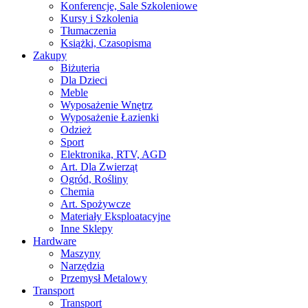
Konferencje, Sale Szkoleniowe
Kursy i Szkolenia
Tłumaczenia
Książki, Czasopisma
Zakupy
Biżuteria
Dla Dzieci
Meble
Wyposażenie Wnętrz
Wyposażenie Łazienki
Odzież
Sport
Elektronika, RTV, AGD
Art. Dla Zwierząt
Ogród, Rośliny
Chemia
Art. Spożywcze
Materiały Eksploatacyjne
Inne Sklepy
Hardware
Maszyny
Narzędzia
Przemysł Metalowy
Transport
Transport