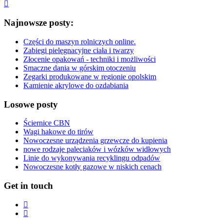
Najnowsze posty:
Części do maszyn rolniczych online.
Zabiegi pielęgnacyjne ciała i twarzy
Złocenie opakowań - techniki i możliwości
Smaczne dania w górskim otoczeniu
Zegarki produkowane w regionie opolskim
Kamienie akrylowe do ozdabiania
Losowe posty
Ściernice CBN
Wagi hakowe do tirów
Nowoczesne urządzenia grzewcze do kupienia
nowe rodzaje paleciaków i wózków widłowych
Linie do wykonywania recyklingu odpadów
Nowoczesne kotły gazowe w niskich cenach
Get in touch