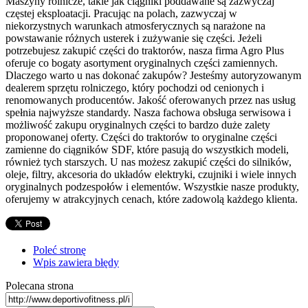
Maszyny rolnicze, takie jak ciągniki poddawane są zazwyczaj
częstej eksploatacji. Pracując na polach, zazwyczaj w
niekorzystnych warunkach atmosferycznych są narażone na
powstawanie różnych usterek i zużywanie się części. Jeżeli
potrzebujesz zakupić części do traktorów, nasza firma Agro Plus
oferuje co bogaty asortyment oryginalnych części zamiennych.
Dlaczego warto u nas dokonać zakupów? Jesteśmy autoryzowanym
dealerem sprzętu rolniczego, który pochodzi od cenionych i
renomowanych producentów. Jakość oferowanych przez nas usług
spełnia najwyższe standardy. Nasza fachowa obsługa serwisowa i
możliwość zakupu oryginalnych części to bardzo duże zalety
proponowanej oferty. Części do traktorów to oryginalne części
zamienne do ciągników SDF, które pasują do wszystkich modeli,
również tych starszych. U nas możesz zakupić części do silników,
oleje, filtry, akcesoria do układów elektryki, czujniki i wiele innych
oryginalnych podzespołów i elementów. Wszystkie nasze produkty,
oferujemy w atrakcyjnych cenach, które zadowolą każdego klienta.
Poleć stronę
Wpis zawiera błędy
Polecana strona