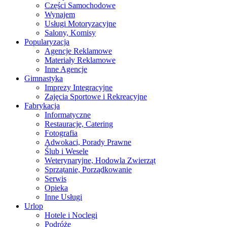
Części Samochodowe
Wynajem
Usługi Motoryzacyjne
Salony, Komisy
Popularyzacja
Agencje Reklamowe
Materiały Reklamowe
Inne Agencje
Gimnastyka
Imprezy Integracyjne
Zajęcia Sportowe i Rekreacyjne
Fabrykacja
Informatyczne
Restauracje, Catering
Fotografia
Adwokaci, Porady Prawne
Ślub i Wesele
Weterynaryjne, Hodowla Zwierząt
Sprzątanie, Porządkowanie
Serwis
Opieka
Inne Usługi
Urlop
Hotele i Noclegi
Podróże