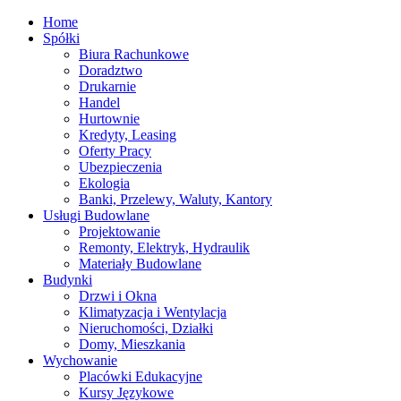
Home
Spółki
Biura Rachunkowe
Doradztwo
Drukarnie
Handel
Hurtownie
Kredyty, Leasing
Oferty Pracy
Ubezpieczenia
Ekologia
Banki, Przelewy, Waluty, Kantory
Usługi Budowlane
Projektowanie
Remonty, Elektryk, Hydraulik
Materiały Budowlane
Budynki
Drzwi i Okna
Klimatyzacja i Wentylacja
Nieruchomości, Działki
Domy, Mieszkania
Wychowanie
Placówki Edukacyjne
Kursy Językowe