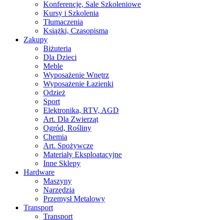
Konferencje, Sale Szkoleniowe
Kursy i Szkolenia
Tłumaczenia
Książki, Czasopisma
Zakupy
Biżuteria
Dla Dzieci
Meble
Wyposażenie Wnętrz
Wyposażenie Łazienki
Odzież
Sport
Elektronika, RTV, AGD
Art. Dla Zwierząt
Ogród, Rośliny
Chemia
Art. Spożywcze
Materiały Eksploatacyjne
Inne Sklepy
Hardware
Maszyny
Narzędzia
Przemysł Metalowy
Transport
Transport