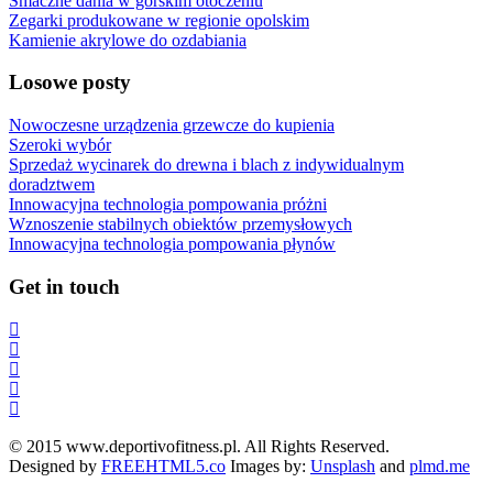
Smaczne dania w górskim otoczeniu
Zegarki produkowane w regionie opolskim
Kamienie akrylowe do ozdabiania
Losowe posty
Nowoczesne urządzenia grzewcze do kupienia
Szeroki wybór
Sprzedaż wycinarek do drewna i blach z indywidualnym
doradztwem
Innowacyjna technologia pompowania próżni
Wznoszenie stabilnych obiektów przemysłowych
Innowacyjna technologia pompowania płynów
Get in touch
© 2015 www.deportivofitness.pl. All Rights Reserved.
Designed by
FREEHTML5.co
Images by:
Unsplash
and
plmd.me