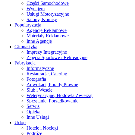
Części Samochodowe
Wynajem
Usługi Motoryzacyjne
Salony, Komisy
Popularyzacja
Agencje Reklamowe
Materiały Reklamowe
Inne Agencje
Gimnastyka
Imprezy Integracyjne
Zajęcia Sportowe i Rekreacyjne
Fabrykacja
Informatyczne
Restauracje, Catering
Fotografia
Adwokaci, Porady Prawne
Ślub i Wesele
Weterynaryjne, Hodowla Zwierząt
Sprzątanie, Porządkowanie
Serwis
Opieka
Inne Usługi
Urlop
Hotele i Noclegi
Podróże