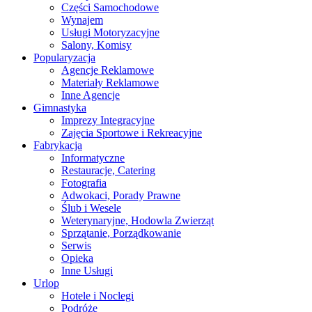
Części Samochodowe
Wynajem
Usługi Motoryzacyjne
Salony, Komisy
Popularyzacja
Agencje Reklamowe
Materiały Reklamowe
Inne Agencje
Gimnastyka
Imprezy Integracyjne
Zajęcia Sportowe i Rekreacyjne
Fabrykacja
Informatyczne
Restauracje, Catering
Fotografia
Adwokaci, Porady Prawne
Ślub i Wesele
Weterynaryjne, Hodowla Zwierząt
Sprzątanie, Porządkowanie
Serwis
Opieka
Inne Usługi
Urlop
Hotele i Noclegi
Podróże