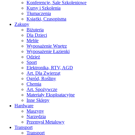
Konferencje, Sale Szkoleniowe
Kursy i Szkolenia
Tłumaczenia
Książki, Czasopisma
Zakupy
Biżuteria
Dla Dzieci
Meble
Wyposażenie Wnętrz
Wyposażenie Łazienki
Odzież
Sport
Elektronika, RTV, AGD
Art. Dla Zwierząt
Ogród, Rośliny
Chemia
Art. Spożywcze
Materiały Eksploatacyjne
Inne Sklepy
Hardware
Maszyny
Narzędzia
Przemysł Metalowy
Transport
Transport