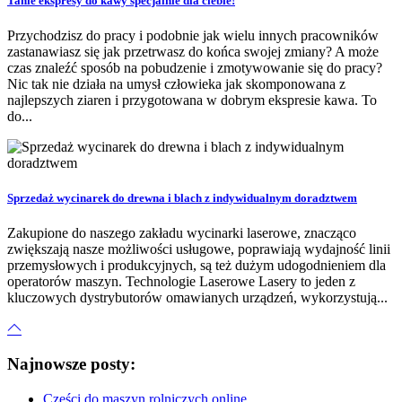
Tanie ekspresy do kawy specjalnie dla ciebie!
Przychodzisz do pracy i podobnie jak wielu innych pracowników
zastanawiasz się jak przetrwasz do końca swojej zmiany? A może
czas znaleźć sposób na pobudzenie i zmotywowanie się do pracy?
Nic tak nie działa na umysł człowieka jak skomponowana z
najlepszych ziaren i przygotowana w dobrym ekspresie kawa. To
do...
Sprzedaż wycinarek do drewna i blach z indywidualnym doradztwem
Zakupione do naszego zakładu wycinarki laserowe, znacząco
zwiększają nasze możliwości usługowe, poprawiają wydajność linii
przemysłowych i produkcyjnych, są też dużym udogodnieniem dla
operatorów maszyn. Technologie Laserowe Lasery to jeden z
kluczowych dystrybutorów omawianych urządzeń, wykorzystują...
Najnowsze posty:
Części do maszyn rolniczych online.