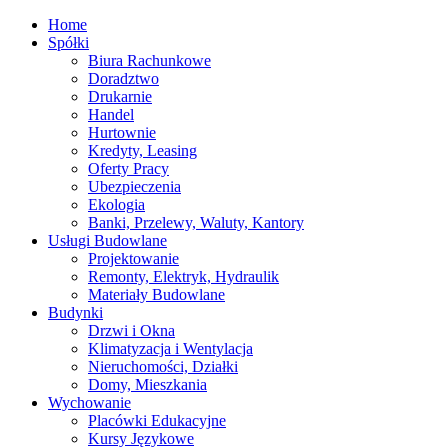
Home
Spółki
Biura Rachunkowe
Doradztwo
Drukarnie
Handel
Hurtownie
Kredyty, Leasing
Oferty Pracy
Ubezpieczenia
Ekologia
Banki, Przelewy, Waluty, Kantory
Usługi Budowlane
Projektowanie
Remonty, Elektryk, Hydraulik
Materiały Budowlane
Budynki
Drzwi i Okna
Klimatyzacja i Wentylacja
Nieruchomości, Działki
Domy, Mieszkania
Wychowanie
Placówki Edukacyjne
Kursy Językowe