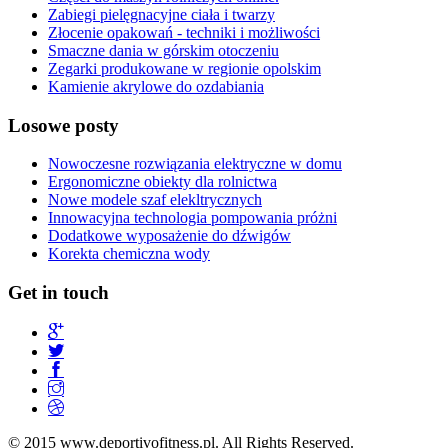
Zabiegi pielęgnacyjne ciała i twarzy
Złocenie opakowań - techniki i możliwości
Smaczne dania w górskim otoczeniu
Zegarki produkowane w regionie opolskim
Kamienie akrylowe do ozdabiania
Losowe posty
Nowoczesne rozwiązania elektryczne w domu
Ergonomiczne obiekty dla rolnictwa
Nowe modele szaf elekltrycznych
Innowacyjna technologia pompowania próżni
Dodatkowe wyposażenie do dźwigów
Korekta chemiczna wody
Get in touch
© 2015 www.deportivofitness.pl. All Rights Reserved.