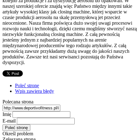
kolejno za produkcje i za dystrybucję aerosolu do opakowań. W
naszej szerokiej ofercie znajdą więc Państwo między innymi takie
artykuły wysokiej klasy jak closing machine, której wsparcie w
czasie produkcji aerosolu na skalę przemysłową jet przecież
nieocenione. Nasza firma poświęca dużo swojej uwagi procesowi
rozwoju nauki i technologii, dzięki czemu mogliśmy stworzyć naszą
niezwykle funkcjonalną closing machine. Z całą pewnością
jesteśmy jednym z najbardziej popularnych na arenie
międzynarodowej producentów tego rodzaju artykułów. Z całą
pewnością zawsze przykładamy dużą uwagę do jakości naszych
produktów. Zawsze też nasi serwisanci pozostają do Państwa
dyspozycji.
Poleć stronę
Wpis zawiera błędy
Polecana strona
Imię
E-mail
Określ problem
Zgłaszana strona