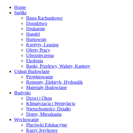
Home
Spółki
Biura Rachunkowe
Doradztwo
Drukarnie
Handel
Hurtownie
Kredyty, Leasing
Oferty Pracy
Ubezpieczenia
Ekologia
Banki, Przelewy, Waluty, Kantory
Usługi Budowlane
Projektowanie
Remonty, Elektryk, Hydraulik
Materiały Budowlane
Budynki
Drzwi i Okna
Klimatyzacja i Wentylacja
Nieruchomości, Działki
Domy, Mieszkania
Wychowanie
Placówki Edukacyjne
Kursy Językowe