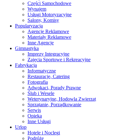
Części Samochodowe
Wynajem
Usługi Motoryzacyjne
Salony, Komisy
Popularyzacja
Agencje Reklamowe
Materiały Reklamowe
Inne Agencje
Gimnastyka
Imprezy Integracyjne
Zajęcia Sportowe i Rekreacyjne
Fabrykacja
Informatyczne
Restauracje, Catering
Fotografia
Adwokaci, Porady Prawne
Ślub i Wesele
Weterynaryjne, Hodowla Zwierząt
Sprzątanie, Porządkowanie
Serwis
Opieka
Inne Usługi
Urlop
Hotele i Noclegi
Podróże