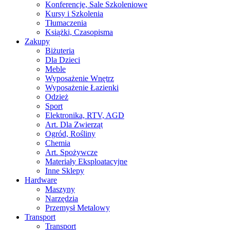
Konferencje, Sale Szkoleniowe
Kursy i Szkolenia
Tłumaczenia
Książki, Czasopisma
Zakupy
Biżuteria
Dla Dzieci
Meble
Wyposażenie Wnętrz
Wyposażenie Łazienki
Odzież
Sport
Elektronika, RTV, AGD
Art. Dla Zwierząt
Ogród, Rośliny
Chemia
Art. Spożywcze
Materiały Eksploatacyjne
Inne Sklepy
Hardware
Maszyny
Narzędzia
Przemysł Metalowy
Transport
Transport