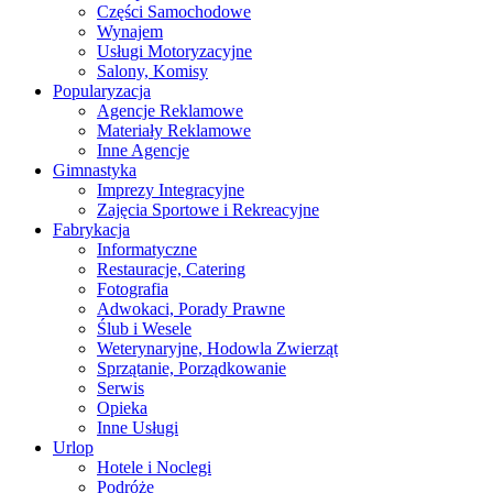
Części Samochodowe
Wynajem
Usługi Motoryzacyjne
Salony, Komisy
Popularyzacja
Agencje Reklamowe
Materiały Reklamowe
Inne Agencje
Gimnastyka
Imprezy Integracyjne
Zajęcia Sportowe i Rekreacyjne
Fabrykacja
Informatyczne
Restauracje, Catering
Fotografia
Adwokaci, Porady Prawne
Ślub i Wesele
Weterynaryjne, Hodowla Zwierząt
Sprzątanie, Porządkowanie
Serwis
Opieka
Inne Usługi
Urlop
Hotele i Noclegi
Podróże