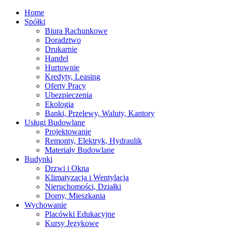
Home
Spółki
Biura Rachunkowe
Doradztwo
Drukarnie
Handel
Hurtownie
Kredyty, Leasing
Oferty Pracy
Ubezpieczenia
Ekologia
Banki, Przelewy, Waluty, Kantory
Usługi Budowlane
Projektowanie
Remonty, Elektryk, Hydraulik
Materiały Budowlane
Budynki
Drzwi i Okna
Klimatyzacja i Wentylacja
Nieruchomości, Działki
Domy, Mieszkania
Wychowanie
Placówki Edukacyjne
Kursy Językowe