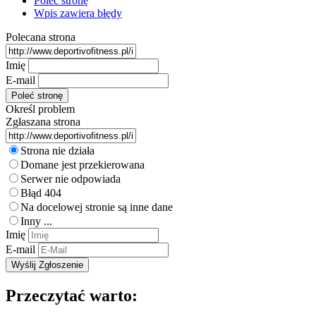
Poleć stronę
Wpis zawiera błędy
Polecana strona
Imię
E-mail
Określ problem
Zgłaszana strona
Strona nie działa
Domane jest przekierowana
Serwer nie odpowiada
Błąd 404
Na docelowej stronie są inne dane
Inny ...
Imię
E-mail
Przeczytać warto: