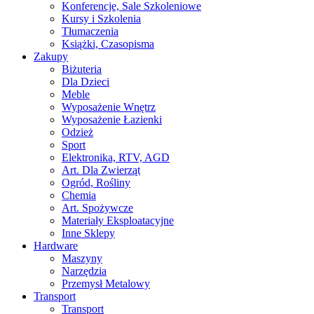
Konferencje, Sale Szkoleniowe
Kursy i Szkolenia
Tłumaczenia
Książki, Czasopisma
Zakupy
Biżuteria
Dla Dzieci
Meble
Wyposażenie Wnętrz
Wyposażenie Łazienki
Odzież
Sport
Elektronika, RTV, AGD
Art. Dla Zwierząt
Ogród, Rośliny
Chemia
Art. Spożywcze
Materiały Eksploatacyjne
Inne Sklepy
Hardware
Maszyny
Narzędzia
Przemysł Metalowy
Transport
Transport