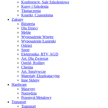
Konferencje, Sale Szkoleniowe
Kursy i Szkolenia
Tłumaczenia
Książki, Czasopisma
Zakupy
Biżuteria
Dla Dzieci
Meble
Wyposażenie Wnętrz
Wyposażenie Łazienki
Odzież
Sport
Elektronika, RTV, AGD
Art. Dla Zwierząt
Ogród, Rośliny
Chemia
Art. Spożywcze
Materiały Eksploatacyjne
Inne Sklepy
Hardware
Maszyny
Narzędzia
Przemysł Metalowy
Transport
Transport