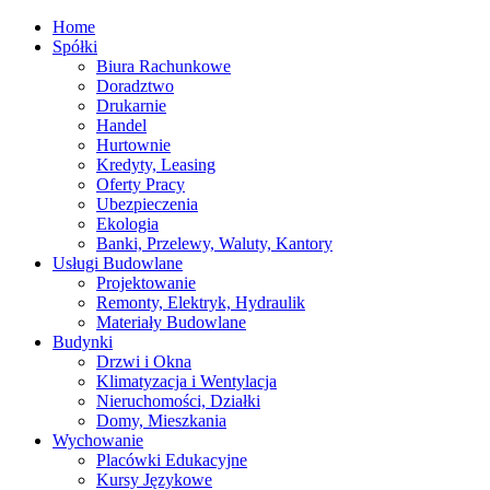
Home
Spółki
Biura Rachunkowe
Doradztwo
Drukarnie
Handel
Hurtownie
Kredyty, Leasing
Oferty Pracy
Ubezpieczenia
Ekologia
Banki, Przelewy, Waluty, Kantory
Usługi Budowlane
Projektowanie
Remonty, Elektryk, Hydraulik
Materiały Budowlane
Budynki
Drzwi i Okna
Klimatyzacja i Wentylacja
Nieruchomości, Działki
Domy, Mieszkania
Wychowanie
Placówki Edukacyjne
Kursy Językowe