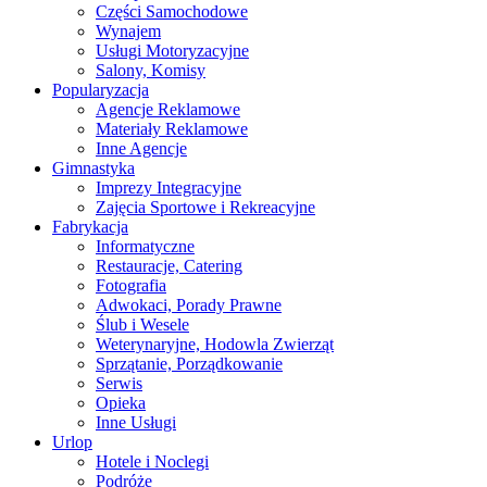
Części Samochodowe
Wynajem
Usługi Motoryzacyjne
Salony, Komisy
Popularyzacja
Agencje Reklamowe
Materiały Reklamowe
Inne Agencje
Gimnastyka
Imprezy Integracyjne
Zajęcia Sportowe i Rekreacyjne
Fabrykacja
Informatyczne
Restauracje, Catering
Fotografia
Adwokaci, Porady Prawne
Ślub i Wesele
Weterynaryjne, Hodowla Zwierząt
Sprzątanie, Porządkowanie
Serwis
Opieka
Inne Usługi
Urlop
Hotele i Noclegi
Podróże