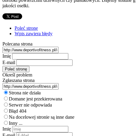
obróbki powierzchni drzewnych czy plastikowych. Dajemy solidne gwa
jakości osełki.
Poleć stronę
Wpis zawiera błędy
Polecana strona
Imię
E-mail
Określ problem
Zgłaszana strona
Strona nie działa
Domane jest przekierowana
Serwer nie odpowiada
Błąd 404
Na docelowej stronie są inne dane
Inny ...
Imię
E-mail