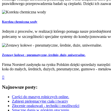
prawidłowego przeprowadzenia badań są cieplarki. Dzięki ich zaawan
Korekta chemiczna wody
Jednym z procesów, w realizacji którego pomaga nasze przedsiębiorst
polecamy w szczególności specjalne systemy do kondycjonowania wo
Zestawy kołowe - pneumatyczne, średnie, duże, uniwersalne.
Firma Norsteel zasłynęła na rynku Polskim dzięki sprzedaży narzędz
koła do małych, średnich, dużych, pneumatyczne, gumowo - metalow
Najnowsze posty:
Części do maszyn rolniczych online.
Zabiegi pielęgnacyjne ciała i twarzy
Złocenie opakowań - techniki i możliwości
Smaczne dania w górskim otoczeniu