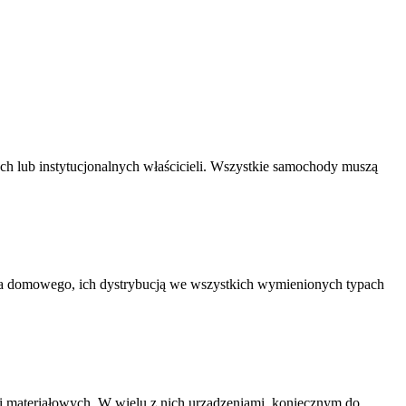
h lub instytucjonalnych właścicieli. Wszystkie samochody muszą
wa domowego, ich dystrybucją we wszystkich wymienionych typach
ci materiałowych. W wielu z nich urządzeniami, koniecznym do