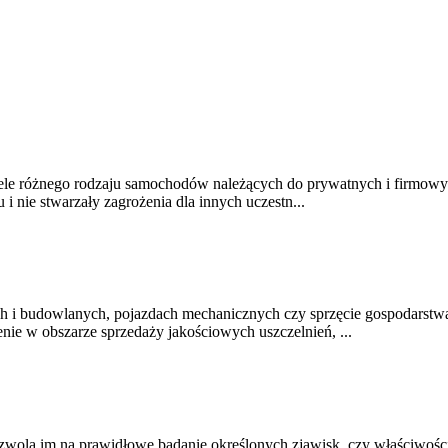
ele różnego rodzaju samochodów należących do prywatnych i firmowyc
 nie stwarzały zagrożenia dla innych uczestn...
ch i budowlanych, pojazdach mechanicznych czy sprzęcie gospodarst
enie w obszarze sprzedaży jakościowych uszczelnień, ...
pozwolą im na prawidłowe badanie określonych zjawisk, czy właściwoś