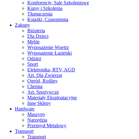
Konferencje, Sale Szkoleniowe
Kursy i Szkolenia
Tłumaczenia
Książki, Czasopisma
Zakupy
Biżuteria
Dla Dzieci
Meble
Wyposażenie Wnętrz
Wyposażenie Łazienki
Odzież
Sport
Elektronika, RTV, AGD
Art. Dla Zwierząt
Ogród, Rośliny
Chemia
Art. Spożywcze
Materiały Eksploatacyjne
Inne Sklepy
Hardware
Maszyny
Narzędzia
Przemysł Metalowy
Transport
Transport