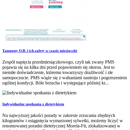
Tampony O.B. i ich zalety w czasie miesiączki
Zespół napięcia przedmiesiączkowego, czyli tak zwany PMS
pojawia się na kilka dni przed pojawieniem się okresu. Jest to
niemiłe doświadczenie, któremu towarzyszy drażliwość i złe
samopoczucie. PMS wiąże się z wahaniami nastroju i pogorszeniem
ogólnej kondycji. Bóle brzucha i występujące później kr...
Indywidualne spotkania z dietetykiem
Na najwyższej jakości porady w zakresie zrzucania zbędnych
kilogramów i osiągnięcia wymarzonej sylwetki, możemy liczyć w
renomowanej poradni dietetycznej Morela-Fit, zlokalizowanej w