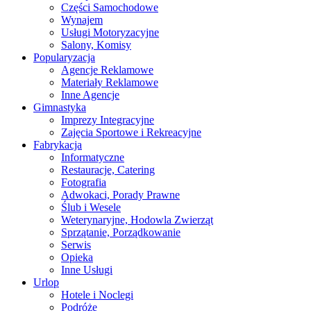
Części Samochodowe
Wynajem
Usługi Motoryzacyjne
Salony, Komisy
Popularyzacja
Agencje Reklamowe
Materiały Reklamowe
Inne Agencje
Gimnastyka
Imprezy Integracyjne
Zajęcia Sportowe i Rekreacyjne
Fabrykacja
Informatyczne
Restauracje, Catering
Fotografia
Adwokaci, Porady Prawne
Ślub i Wesele
Weterynaryjne, Hodowla Zwierząt
Sprzątanie, Porządkowanie
Serwis
Opieka
Inne Usługi
Urlop
Hotele i Noclegi
Podróże