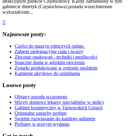
atrakcyjnym punkcie Częstochowy. Każdy zatrudniony w tym
gabinecie dietetyk (Częstochowa) posiada wszechstronne
wykształcenie...
Najnowsze posty:
Części do maszyn rolniczych online.
Zabiegi pielęgnacyjne ciała i twarzy
Złocenie opakowań - techniki i możliwości
Smaczne dania w górskim otoczeniu
Zegarki produkowane w regionie opolskim
Kamienie akrylowe do ozdabiania
Losowe posty
Objawy porodu wczesnego
Wizyty domowe lekarzy specjalistów w stolicy
Gabinet kosmetyczny w Tarnowskich Górach
Orientalne zapachy perfum
Świetne rozwiązanie do każdego gabinetu
Perfumy w nowym wydaniu
Get in touch