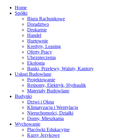
Home
Spółki
Biura Rachunkowe
Doradztwo
Drukarnie
Handel
Hurtownie
Kredyty, Leasing
Oferty Pracy
Ubezpieczenia
Ekologia
Banki, Przelewy, Waluty, Kantory
Usługi Budowlane
Projektowanie
Remonty, Elektryk, Hydraulik
Materiały Budowlane
Budynki
Drzwi i Okna
Klimatyzacja i Wentylacja
Nieruchomości, Działki
Domy, Mieszkania
Wychowanie
Placówki Edukacyjne
Kursy Językowe