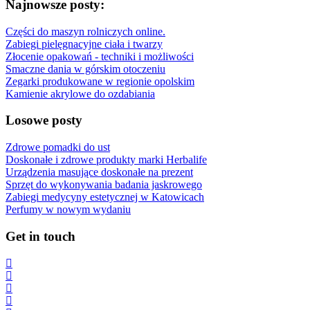
Najnowsze posty:
Części do maszyn rolniczych online.
Zabiegi pielęgnacyjne ciała i twarzy
Złocenie opakowań - techniki i możliwości
Smaczne dania w górskim otoczeniu
Zegarki produkowane w regionie opolskim
Kamienie akrylowe do ozdabiania
Losowe posty
Zdrowe pomadki do ust
Doskonałe i zdrowe produkty marki Herbalife
Urządzenia masujące doskonałe na prezent
Sprzęt do wykonywania badania jaskrowego
Zabiegi medycyny estetycznej w Katowicach
Perfumy w nowym wydaniu
Get in touch