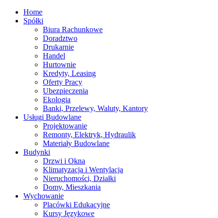
Home
Spółki
Biura Rachunkowe
Doradztwo
Drukarnie
Handel
Hurtownie
Kredyty, Leasing
Oferty Pracy
Ubezpieczenia
Ekologia
Banki, Przelewy, Waluty, Kantory
Usługi Budowlane
Projektowanie
Remonty, Elektryk, Hydraulik
Materiały Budowlane
Budynki
Drzwi i Okna
Klimatyzacja i Wentylacja
Nieruchomości, Działki
Domy, Mieszkania
Wychowanie
Placówki Edukacyjne
Kursy Językowe