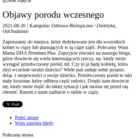
Objawy porodu wczesnego
2021-08-20
|
Kategoria:
Odnowa Biologiczna / Dietetyka,
Odchudzanie
Zapraszamy do miejsca, które dedykowane jest dla wszystkich
kobiet w ciąży lub planujących w tą ciąże zajść. Polecamy Wam
Mama DHA Premium Plus. Zajrzyjcie również na naszego bloga,
gdzie dowiecie się wielu interesujących rzeczy, np. kiedy może
wystąpić przedwczesny poród, itd. Czy to ja będę kobietą, która
zbyt wcześnie urodzi dziecko? Wiele pań zadaje sobie pytanie,
drżąc z niepewności o swoje dziecko. Przedwczesny poród to taki
mały koszmar, który odbiera część radości. Dzięki nam dowiecie
się, kiedy może dojść do takiej sytuacji i jak można się przed nią
chronić. Razem z nami zadbacie o siebie w ciąży.
Poleć stronę
Wpis zawiera błędy
Polecana strona