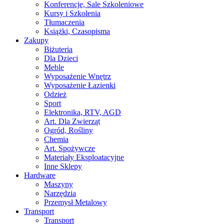
Konferencje, Sale Szkoleniowe
Kursy i Szkolenia
Tłumaczenia
Książki, Czasopisma
Zakupy
Biżuteria
Dla Dzieci
Meble
Wyposażenie Wnętrz
Wyposażenie Łazienki
Odzież
Sport
Elektronika, RTV, AGD
Art. Dla Zwierząt
Ogród, Rośliny
Chemia
Art. Spożywcze
Materiały Eksploatacyjne
Inne Sklepy
Hardware
Maszyny
Narzędzia
Przemysł Metalowy
Transport
Transport