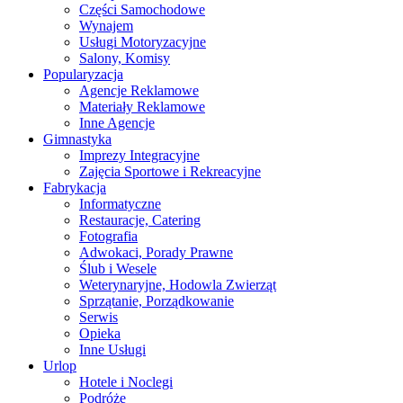
Części Samochodowe
Wynajem
Usługi Motoryzacyjne
Salony, Komisy
Popularyzacja
Agencje Reklamowe
Materiały Reklamowe
Inne Agencje
Gimnastyka
Imprezy Integracyjne
Zajęcia Sportowe i Rekreacyjne
Fabrykacja
Informatyczne
Restauracje, Catering
Fotografia
Adwokaci, Porady Prawne
Ślub i Wesele
Weterynaryjne, Hodowla Zwierząt
Sprzątanie, Porządkowanie
Serwis
Opieka
Inne Usługi
Urlop
Hotele i Noclegi
Podróże