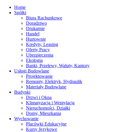
Home
Spółki
Biura Rachunkowe
Doradztwo
Drukarnie
Handel
Hurtownie
Kredyty, Leasing
Oferty Pracy
Ubezpieczenia
Ekologia
Banki, Przelewy, Waluty, Kantory
Usługi Budowlane
Projektowanie
Remonty, Elektryk, Hydraulik
Materiały Budowlane
Budynki
Drzwi i Okna
Klimatyzacja i Wentylacja
Nieruchomości, Działki
Domy, Mieszkania
Wychowanie
Placówki Edukacyjne
Kursy Językowe