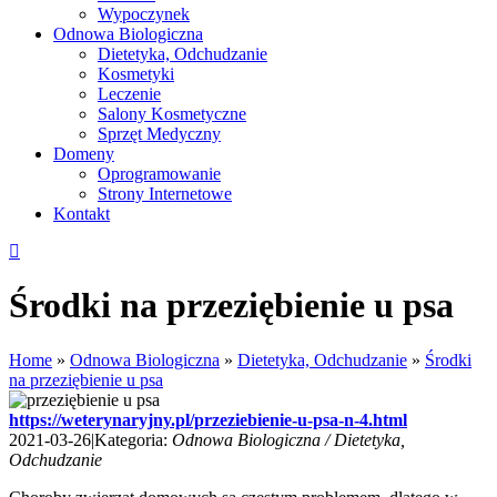
Wypoczynek
Odnowa Biologiczna
Dietetyka, Odchudzanie
Kosmetyki
Leczenie
Salony Kosmetyczne
Sprzęt Medyczny
Domeny
Oprogramowanie
Strony Internetowe
Kontakt
Środki na przeziębienie u psa
Home
»
Odnowa Biologiczna
»
Dietetyka, Odchudzanie
»
Środki
na przeziębienie u psa
https://weterynaryjny.pl/przeziebienie-u-psa-n-4.html
2021-03-26
|
Kategoria:
Odnowa Biologiczna / Dietetyka,
Odchudzanie