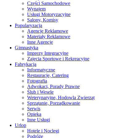
Części Samochodowe
Wynajem
Usługi Motoryzacyjne
Salony, Komisy
Popularyzacja
Agencje Reklamowe
Materiały Reklamowe
Inne Agencje
Gimnastyka
Imprezy Integracyjne
Zajęcia Sportowe i Rekreacyjne
Fabrykacja
Informatyczne
Restauracje, Catering
Fotografia
Adwokaci, Porady Prawne
Ślub i Wesele
Weterynaryjne, Hodowla Zwierząt
Sprzątanie, Porządkowanie
Serwis
Opieka
Inne Usługi
Urlop
Hotele i Noclegi
Podróże