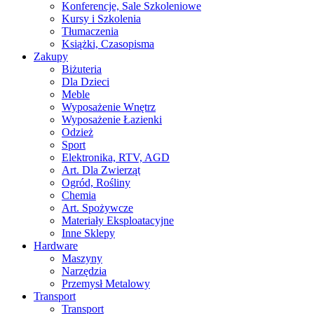
Konferencje, Sale Szkoleniowe
Kursy i Szkolenia
Tłumaczenia
Książki, Czasopisma
Zakupy
Biżuteria
Dla Dzieci
Meble
Wyposażenie Wnętrz
Wyposażenie Łazienki
Odzież
Sport
Elektronika, RTV, AGD
Art. Dla Zwierząt
Ogród, Rośliny
Chemia
Art. Spożywcze
Materiały Eksploatacyjne
Inne Sklepy
Hardware
Maszyny
Narzędzia
Przemysł Metalowy
Transport
Transport