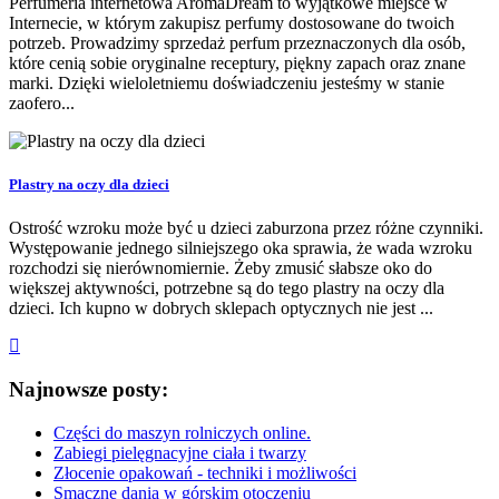
Perfumeria internetowa AromaDream to wyjątkowe miejsce w
Internecie, w którym zakupisz perfumy dostosowane do twoich
potrzeb. Prowadzimy sprzedaż perfum przeznaczonych dla osób,
które cenią sobie oryginalne receptury, piękny zapach oraz znane
marki. Dzięki wieloletniemu doświadczeniu jesteśmy w stanie
zaofero...
Plastry na oczy dla dzieci
Ostrość wzroku może być u dzieci zaburzona przez różne czynniki.
Występowanie jednego silniejszego oka sprawia, że wada wzroku
rozchodzi się nierównomiernie. Żeby zmusić słabsze oko do
większej aktywności, potrzebne są do tego plastry na oczy dla
dzieci. Ich kupno w dobrych sklepach optycznych nie jest ...
Najnowsze posty:
Części do maszyn rolniczych online.
Zabiegi pielęgnacyjne ciała i twarzy
Złocenie opakowań - techniki i możliwości
Smaczne dania w górskim otoczeniu