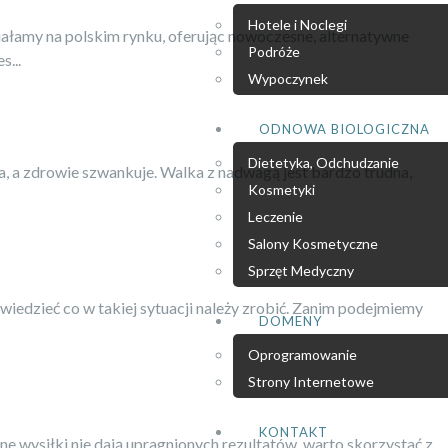
Hotele i Noclegi
iałamy na polskim rynku, oferując nowoczesne, alternatywne
Podróże
s...
Wypoczynek
ODNOWA BIOLOGICZNA
Dietetyka, Odchudzanie
a, a zdrowie szwankuje. Walka z nadwagą jest bardzo trudna,
Kosmetyki
Leczenie
Salony Kosmetyczne
Sprzęt Medyczny
 wiedzieć co w takiej sytuacji należy zrobić. Zanim podejmiemy
DOMENY
Oprogramowanie
Strony Internetowe
KONTAKT
ne wysiłki nie dają upragnionych rezultatów, warto skorzystać z