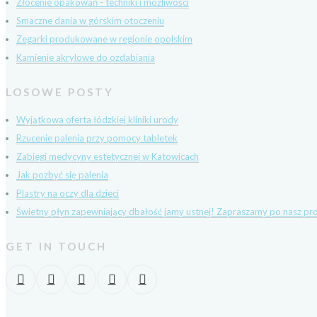
Złocenie opakowań - techniki i możliwości
Smaczne dania w górskim otoczeniu
Zegarki produkowane w regionie opolskim
Kamienie akrylowe do ozdabiania
LOSOWE POSTY
Wyjątkowa oferta łódzkiej kliniki urody
Rzucenie palenia przy pomocy tabletek
Zabiegi medycyny estetycznej w Katowicach
Jak pozbyć się palenia
Plastry na oczy dla dzieci
Świetny płyn zapewniający dbałość jamy ustnej! Zapraszamy po nasz pr
GET IN TOUCH