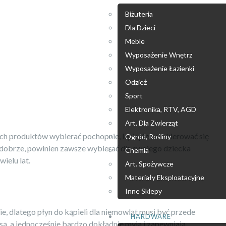
Biżuteria
Dla Dzieci
Meble
Wyposażenie Wnętrz
Wyposażenie Łazienki
Odzież
Sport
Elektronika, RTV, AGD
Art. Dla Zwierząt
h produktów wybierać pochopnie, lepiej też nie kierować się
Ogród, Rośliny
rze dobrze, powinien zawsze wybierać dla swojego dziecka
Chemia
ielu lat.
Art. Spożywcze
Materiały Eksploatacyjne
Inne Sklepy
e, dlatego płyn do kąpieli dla niemowląt musi być przede
HARDWARE
ą, a jednocześnie bardzo dokładnie myją i zapewniają