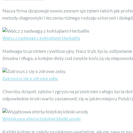
Nasza firma dysponuje nowoczesnym sprzętem takich jak profesj
metody diagnostyki i leczenia różnego rodzaju schorzeń i dolegl
Walcz z nadwagą z koktajlami Herbalife
Nadwaga to problem cywilizacyjny. Nasz tryb życia, odżywianie 
żmudna i długa, a kolejne diety cud zwykle kończą się niepowodz
Zatroszcz się o zdrowe zeby.
Choroby dziąseł, zębów i zgryzu na przestrzeni całego życia dotk
odpowiednie kroki warto zastanowić się w jakim miejscu Polski j
Wyjątkowa oferta łódzkiej kliniki urody
Każdej kobiecie zależy na pięknym wyglądzie, ale nie zawsze moż