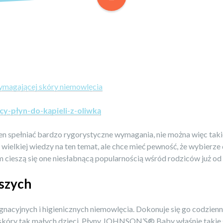
wymagającej skóry niemowlęcia
y-płyn-do-kąpieli-z-oliwką
n spełniać bardzo rygorystyczne wymagania, nie można więc takic
e ma wielkiej wiedzy na ten temat, ale chce mieć pewność, że wybie
szą się one niesłabnącą popularnością wśród rodziców już od w
dszych
nacyjnych i higienicznych niemowlęcia. Dokonuje się go codzienni
 skóry tak małych dzieci. Płyny JOHNSON’S® Baby właśnie takie s