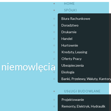
HOME
SPÓŁKI
Biura Rachunkowe
Doradztwo
Drukarnie
Handel
Hurtownie
Kredyty, Leasing
Oferty Pracy
y niemowlęcia
Ubezpieczenia
Ekologia
Banki, Przelewy, Waluty, Kantor
USŁUGI BUDOWLANE
Projektowanie
Remonty, Elektryk, Hydraulik