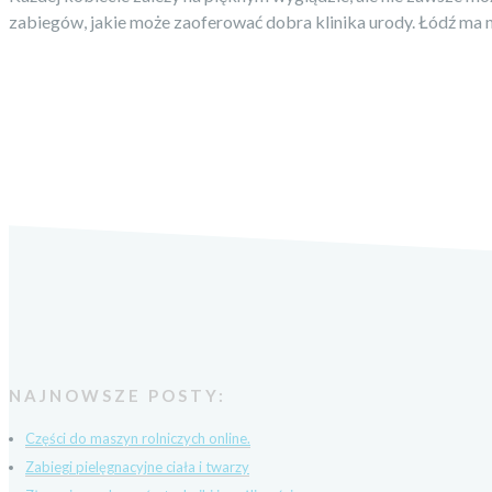
zabiegów, jakie może zaoferować dobra klinika urody. Łódź ma na
NAJNOWSZE POSTY:
Części do maszyn rolniczych online.
Zabiegi pielęgnacyjne ciała i twarzy