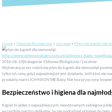
Home
»
Odnowa Biologiczna
»
Leczenie
»
Płyny do kąpieli dla 
http://www.johnsonsbaby.com.pl/johnsons-baby-nawilżając
2016-06-10
|
Kategoria:
Odnowa Biologiczna / Leczenie
Wybierany przez rodziców płyn do kąpieli dla niemowląt powinie
tylko ich ceną, gdyż najważniejsze jest działanie. Jeśli ktoś ni
produkty marki JOHNSON’S® Baby. Nie bez przyczyny bowiem cie
Bezpieczeństwo i higiena dla najmło
Kąpiel to jeden z najważniejszych, nieodzownych zabiegów pielęg
wszystkim bardzo delikatny, by nie podrażniał skłonnej do tego