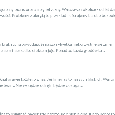
onalny biorezonans magnetyczny. Warszawa i okolice - od lat dz
iwości. Problemy z alergią to przykład - oferujemy bardzo bezbole
i brak ruchu powodują, że nasza sylwetka niekorzystnie się zmieni
eniem i nierzadko efektem jojo. Ponadto, każda głodówka ...
nął prawie każdego z nas. Jeśli nie nas to naszych bliskich. Warto
esteśmy. Nie wszędzie od ręki będzie dostępn...
na to osiągnąć, nawet gdy bardzo się o siebie dba. Kiedy ponoszo