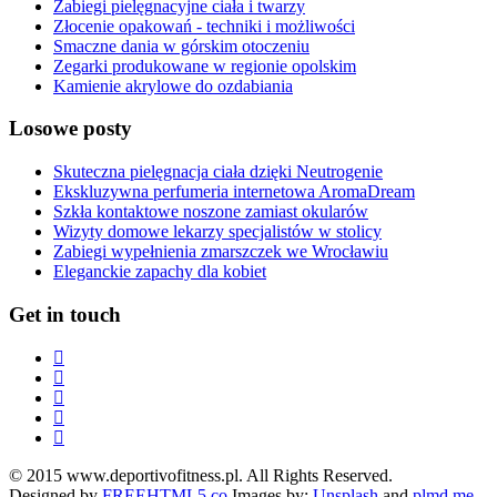
Zabiegi pielęgnacyjne ciała i twarzy
Złocenie opakowań - techniki i możliwości
Smaczne dania w górskim otoczeniu
Zegarki produkowane w regionie opolskim
Kamienie akrylowe do ozdabiania
Losowe posty
Skuteczna pielęgnacja ciała dzięki Neutrogenie
Ekskluzywna perfumeria internetowa AromaDream
Szkła kontaktowe noszone zamiast okularów
Wizyty domowe lekarzy specjalistów w stolicy
Zabiegi wypełnienia zmarszczek we Wrocławiu
Eleganckie zapachy dla kobiet
Get in touch
© 2015 www.deportivofitness.pl. All Rights Reserved.
Designed by
FREEHTML5.co
Images by:
Unsplash
and
plmd.me