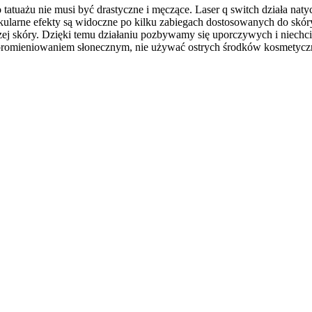
o tatuażu nie musi być drastyczne i męczące. Laser q switch działa na
akularne efekty są widoczne po kilku zabiegach dostosowanych do skóry
szej skóry. Dzięki temu działaniu pozbywamy się uporczywych i niech
 promieniowaniem słonecznym, nie używać ostrych środków kosmetyczn