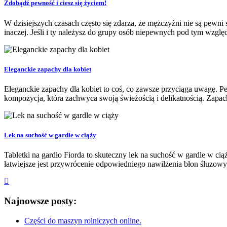
Zdobądź pewność i ciesz się życiem!
W dzisiejszych czasach często się zdarza, że mężczyźni nie są pewn
inaczej. Jeśli i ty należysz do grupy osób niepewnych pod tym wzglę
Eleganckie zapachy dla kobiet
Eleganckie zapachy dla kobiet to coś, co zawsze przyciąga uwagę. 
kompozycja, która zachwyca swoją świeżością i delikatnością. Zapach 
Lek na suchość w gardle w ciąży
Tabletki na gardło Fiorda to skuteczny lek na suchość w gardle w ci
łatwiejsze jest przywrócenie odpowiedniego nawilżenia błon śluzowych
Najnowsze posty:
Części do maszyn rolniczych online.