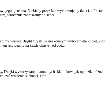
i swojego ojcostwa. Niekiedy przez lata wychowujemy dzieci, które t
dem, serdecznie zapraszamy do skorz...
Perfumy Versace Bright Crystal są doskonałym wyborem dla kobiet, kt
ten jest idealny na każdą okazję - od codz...
ąży. Dzięki wykorzystaniu naturalnych składników, jak np. dzika różna,
, zaś wrażenie suchości, któr...