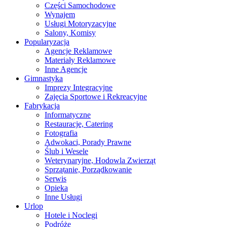
Części Samochodowe
Wynajem
Usługi Motoryzacyjne
Salony, Komisy
Popularyzacja
Agencje Reklamowe
Materiały Reklamowe
Inne Agencje
Gimnastyka
Imprezy Integracyjne
Zajęcia Sportowe i Rekreacyjne
Fabrykacja
Informatyczne
Restauracje, Catering
Fotografia
Adwokaci, Porady Prawne
Ślub i Wesele
Weterynaryjne, Hodowla Zwierząt
Sprzątanie, Porządkowanie
Serwis
Opieka
Inne Usługi
Urlop
Hotele i Noclegi
Podróże