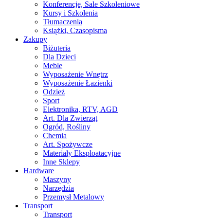
Konferencje, Sale Szkoleniowe
Kursy i Szkolenia
Tłumaczenia
Książki, Czasopisma
Zakupy
Biżuteria
Dla Dzieci
Meble
Wyposażenie Wnętrz
Wyposażenie Łazienki
Odzież
Sport
Elektronika, RTV, AGD
Art. Dla Zwierząt
Ogród, Rośliny
Chemia
Art. Spożywcze
Materiały Eksploatacyjne
Inne Sklepy
Hardware
Maszyny
Narzędzia
Przemysł Metalowy
Transport
Transport