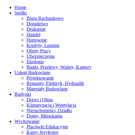
Home
Spółki
Biura Rachunkowe
Doradztwo
Drukarnie
Handel
Hurtownie
Kredyty, Leasing
Oferty Pracy
Ubezpieczenia
Ekologia
Banki, Przelewy, Waluty, Kantory
Usługi Budowlane
Projektowanie
Remonty, Elektryk, Hydraulik
Materiały Budowlane
Budynki
Drzwi i Okna
Klimatyzacja i Wentylacja
Nieruchomości, Działki
Domy, Mieszkania
Wychowanie
Placówki Edukacyjne
Kursy Językowe