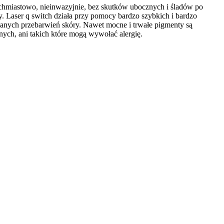
tychmiastowo, nieinwazyjnie, bez skutków ubocznych i śladów po
. Laser q switch działa przy pomocy bardzo szybkich i bardzo
cianych przebarwień skóry. Nawet mocne i trwałe pigmenty są
ych, ani takich które mogą wywołać alergię.