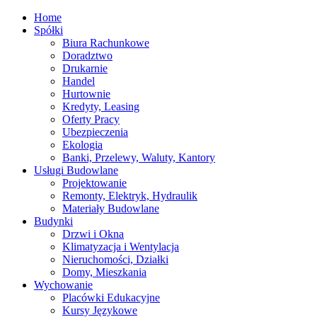
Home
Spółki
Biura Rachunkowe
Doradztwo
Drukarnie
Handel
Hurtownie
Kredyty, Leasing
Oferty Pracy
Ubezpieczenia
Ekologia
Banki, Przelewy, Waluty, Kantory
Usługi Budowlane
Projektowanie
Remonty, Elektryk, Hydraulik
Materiały Budowlane
Budynki
Drzwi i Okna
Klimatyzacja i Wentylacja
Nieruchomości, Działki
Domy, Mieszkania
Wychowanie
Placówki Edukacyjne
Kursy Językowe