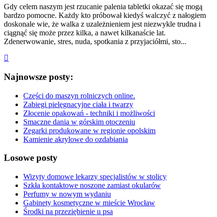
Gdy celem naszym jest rzucanie palenia tabletki okazać się mogą
bardzo pomocne. Każdy kto próbował kiedyś walczyć z nałogiem
doskonale wie, że walka z uzależnieniem jest niezwykle trudna i
ciągnąć się może przez kilka, a nawet kilkanaście lat.
Zdenerwowanie, stres, nuda, spotkania z przyjaciółmi, sto...
Najnowsze posty:
Części do maszyn rolniczych online.
Zabiegi pielęgnacyjne ciała i twarzy
Złocenie opakowań - techniki i możliwości
Smaczne dania w górskim otoczeniu
Zegarki produkowane w regionie opolskim
Kamienie akrylowe do ozdabiania
Losowe posty
Wizyty domowe lekarzy specjalistów w stolicy
Szkła kontaktowe noszone zamiast okularów
Perfumy w nowym wydaniu
Gabinety kosmetyczne w mieście Wrocław
Środki na przeziębienie u psa