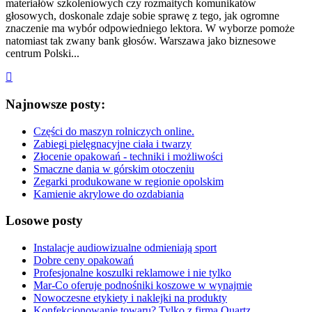
materiałów szkoleniowych czy rozmaitych komunikatów
głosowych, doskonale zdaje sobie sprawę z tego, jak ogromne
znaczenie ma wybór odpowiedniego lektora. W wyborze pomoże
natomiast tak zwany bank głosów. Warszawa jako biznesowe
centrum Polski...
Najnowsze posty:
Części do maszyn rolniczych online.
Zabiegi pielęgnacyjne ciała i twarzy
Złocenie opakowań - techniki i możliwości
Smaczne dania w górskim otoczeniu
Zegarki produkowane w regionie opolskim
Kamienie akrylowe do ozdabiania
Losowe posty
Instalacje audiowizualne odmieniają sport
Dobre ceny opakowań
Profesjonalne koszulki reklamowe i nie tylko
Mar-Co oferuje podnośniki koszowe w wynajmie
Nowoczesne etykiety i naklejki na produkty
Konfekcjonowanie towaru? Tylko z firmą Quartz