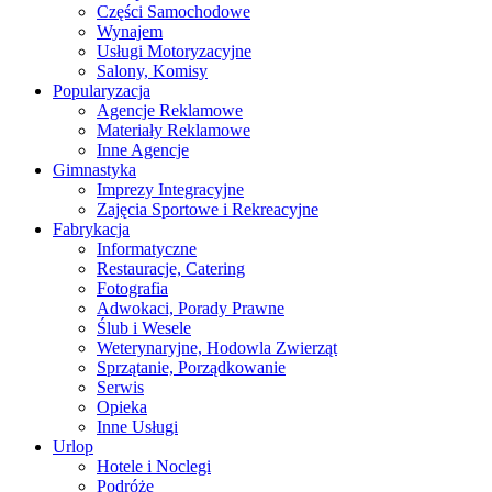
Części Samochodowe
Wynajem
Usługi Motoryzacyjne
Salony, Komisy
Popularyzacja
Agencje Reklamowe
Materiały Reklamowe
Inne Agencje
Gimnastyka
Imprezy Integracyjne
Zajęcia Sportowe i Rekreacyjne
Fabrykacja
Informatyczne
Restauracje, Catering
Fotografia
Adwokaci, Porady Prawne
Ślub i Wesele
Weterynaryjne, Hodowla Zwierząt
Sprzątanie, Porządkowanie
Serwis
Opieka
Inne Usługi
Urlop
Hotele i Noclegi
Podróże