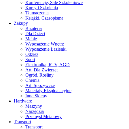
Konferencje, Sale Szkoleniowe
Kursy i Szkolenia
Tłumaczenia
Książki, Czasopisma
Zakupy
Biżuteria
Dla Dzieci
Meble
Wyposażenie Wnętrz
Wyposażenie Łazienki
Odzież
Sport
Elektronika, RTV, AGD
Art. Dla Zwierząt
Ogród, Rośliny
Chemia
Art. Spożywcze
Materiały Eksploatacyjne
Inne Sklepy
Hardware
Maszyny
Narzędzia
Przemysł Metalowy
Transport
Transport