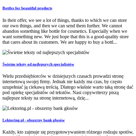
Bottles for beautiful products
In their offer, we see a lot of things, thanks to which we can store
our own things, and then we can send them further. We cannot
abandon something like bottle for cosmetics. Especially when we
want something new. We just hope that this is a good-quality store
that cares about its customers. We are happy to buy a bottl...
Świetne teksty od najlepszych specjalistów
Wielu przedsiębiorców w dzisiejszych czasach prowadzi stronę
internetową swojej firmy. Jednak nie każdy ma czas, by często
uzupełniać ją ciekawą treścią. Dlatego właśnie warto taką stronę dać
pod opiekę specjalistów od tekstów. Nasi copywriterzy piszą
najlepsze teksty na stronę internetową, dzię...
Lektoring.pl - obszerny bank głosów
Każdy, kto zajmuje się przygotowywaniem różnego rodzaju spotów,