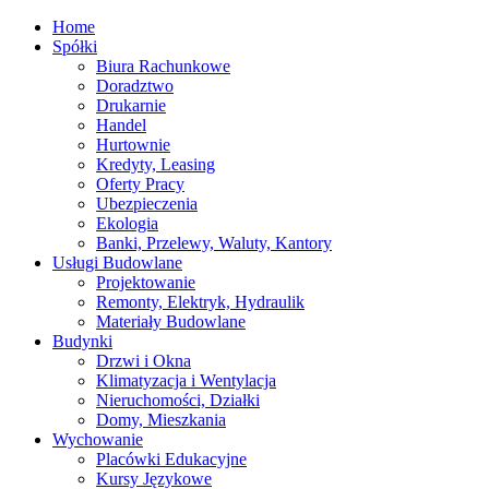
Home
Spółki
Biura Rachunkowe
Doradztwo
Drukarnie
Handel
Hurtownie
Kredyty, Leasing
Oferty Pracy
Ubezpieczenia
Ekologia
Banki, Przelewy, Waluty, Kantory
Usługi Budowlane
Projektowanie
Remonty, Elektryk, Hydraulik
Materiały Budowlane
Budynki
Drzwi i Okna
Klimatyzacja i Wentylacja
Nieruchomości, Działki
Domy, Mieszkania
Wychowanie
Placówki Edukacyjne
Kursy Językowe