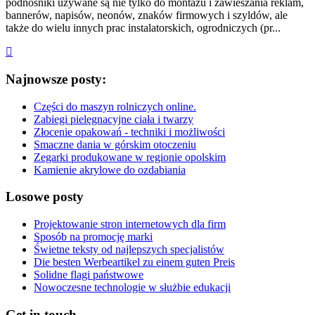
podnośniki używane są nie tylko do montażu i zawieszania reklam,
bannerów, napisów, neonów, znaków firmowych i szyldów, ale
także do wielu innych prac instalatorskich, ogrodniczych (pr...
Najnowsze posty:
Części do maszyn rolniczych online.
Zabiegi pielęgnacyjne ciała i twarzy
Złocenie opakowań - techniki i możliwości
Smaczne dania w górskim otoczeniu
Zegarki produkowane w regionie opolskim
Kamienie akrylowe do ozdabiania
Losowe posty
Projektowanie stron internetowych dla firm
Sposób na promocję marki
Świetne teksty od najlepszych specjalistów
Die besten Werbeartikel zu einem guten Preis
Solidne flagi państwowe
Nowoczesne technologie w służbie edukacji
Get in touch