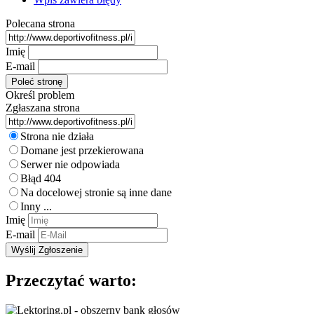
Polecana strona
Imię
E-mail
Określ problem
Zgłaszana strona
Strona nie działa
Domane jest przekierowana
Serwer nie odpowiada
Błąd 404
Na docelowej stronie są inne dane
Inny ...
Imię
E-mail
Przeczytać warto: