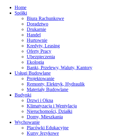
Home
Spółki
Biura Rachunkowe
Doradztwo
Drukarnie
Handel
Hurtownie
Kredyty, Leasing
Oferty Pracy
Ubezpieczenia
Ekologia
Banki, Przelewy, Waluty, Kantory
Usługi Budowlane
Projektowanie
Remonty, Elektryk, Hydraulik
Materiały Budowlane
Budynki
Drzwi i Okna
Klimatyzacja i Wentylacja
Nieruchomości, Działki
Domy, Mieszkania
Wychowanie
Placówki Edukacyjne
Kursy Językowe