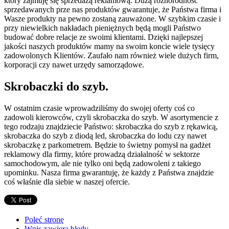
który zajmuję się sprzedażą reklamową. Dużą różnorodność
sprzedawanych prze nas produktów gwarantuje, że Państwa firma i
Wasze produkty na pewno zostaną zauważone. W szybkim czasie i
przy niewielkich nakładach pieniężnych będą mogli Państwo
budować dobre relacje ze swoimi klientami. Dzięki najlepszej
jakości naszych produktów mamy na swoim koncie wiele tysięcy
zadowolonych Klientów. Zaufało nam również wiele dużych firm,
korporacji czy nawet urzędy samorządowe.
Skrobaczki do szyb.
W ostatnim czasie wprowadziliśmy do swojej oferty coś co
zadowoli kierowców, czyli skrobaczka do szyb. W asortymencie z
tego rodzaju znajdziecie Państwo: skrobaczka do szyb z rękawicą,
skrobaczka do szyb z diodą led, skrobaczka do lodu czy nawet
skrobaczkę z parkometrem. Będzie to świetny pomysł na gadżet
reklamowy dla firmy, które prowadzą działalność w sektorze
samochodowym, ale nie tylko oni będą zadowoleni z takiego
upominku. Nasza firma gwarantuję, że każdy z Państwa znajdzie
coś właśnie dla siebie w naszej ofercie.
Poleć stronę
Wpis zawiera błędy