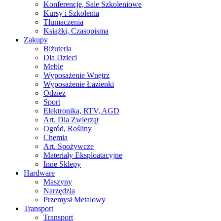
Konferencje, Sale Szkoleniowe
Kursy i Szkolenia
Tłumaczenia
Książki, Czasopisma
Zakupy
Biżuteria
Dla Dzieci
Meble
Wyposażenie Wnętrz
Wyposażenie Łazienki
Odzież
Sport
Elektronika, RTV, AGD
Art. Dla Zwierząt
Ogród, Rośliny
Chemia
Art. Spożywcze
Materiały Eksploatacyjne
Inne Sklepy
Hardware
Maszyny
Narzędzia
Przemysł Metalowy
Transport
Transport