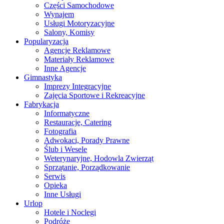
Części Samochodowe
Wynajem
Usługi Motoryzacyjne
Salony, Komisy
Popularyzacja
Agencje Reklamowe
Materiały Reklamowe
Inne Agencje
Gimnastyka
Imprezy Integracyjne
Zajęcia Sportowe i Rekreacyjne
Fabrykacja
Informatyczne
Restauracje, Catering
Fotografia
Adwokaci, Porady Prawne
Ślub i Wesele
Weterynaryjne, Hodowla Zwierząt
Sprzątanie, Porządkowanie
Serwis
Opieka
Inne Usługi
Urlop
Hotele i Noclegi
Podróże