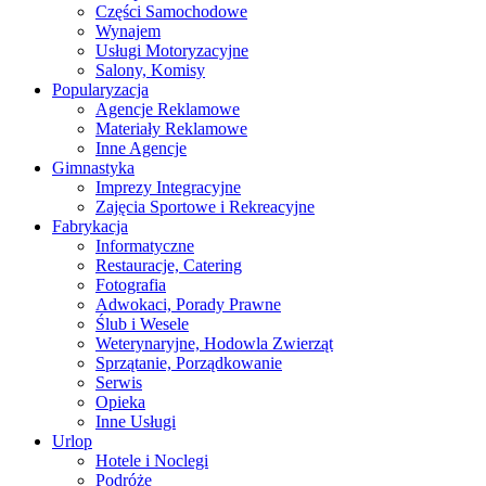
Części Samochodowe
Wynajem
Usługi Motoryzacyjne
Salony, Komisy
Popularyzacja
Agencje Reklamowe
Materiały Reklamowe
Inne Agencje
Gimnastyka
Imprezy Integracyjne
Zajęcia Sportowe i Rekreacyjne
Fabrykacja
Informatyczne
Restauracje, Catering
Fotografia
Adwokaci, Porady Prawne
Ślub i Wesele
Weterynaryjne, Hodowla Zwierząt
Sprzątanie, Porządkowanie
Serwis
Opieka
Inne Usługi
Urlop
Hotele i Noclegi
Podróże