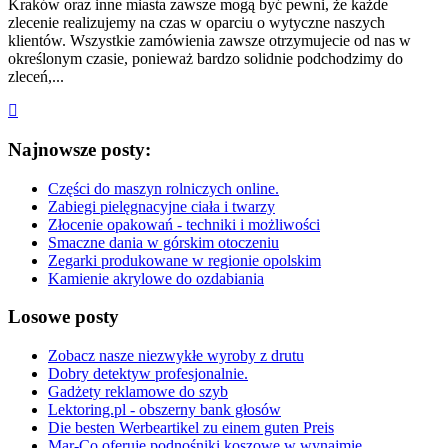
Kraków oraz inne miasta zawsze mogą być pewni, że każde
zlecenie realizujemy na czas w oparciu o wytyczne naszych
klientów. Wszystkie zamówienia zawsze otrzymujecie od nas w
określonym czasie, ponieważ bardzo solidnie podchodzimy do
zleceń,...
Najnowsze posty:
Części do maszyn rolniczych online.
Zabiegi pielęgnacyjne ciała i twarzy
Złocenie opakowań - techniki i możliwości
Smaczne dania w górskim otoczeniu
Zegarki produkowane w regionie opolskim
Kamienie akrylowe do ozdabiania
Losowe posty
Zobacz nasze niezwykłe wyroby z drutu
Dobry detektyw profesjonalnie.
Gadżety reklamowe do szyb
Lektoring.pl - obszerny bank głosów
Die besten Werbeartikel zu einem guten Preis
Mar-Co oferuje podnośniki koszowe w wynajmie