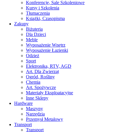
Konferencje, Sale Szkoleniowe
Kursy i Szkolenia
Tłumaczenia
Książki, Czasopisma
Zakupy
Biżuteria
Dla Dzieci
Meble
Wyposażenie Wnętrz
Wyposażenie Łazienki
Odzież
Sport
Elektronika, RTV, AGD
Art. Dla Zwierząt
Ogród, Rośliny
Chemia
Art. Spożywcze
Materiały Eksploatacyjne
Inne Sklepy
Hardware
Maszyny
Narzędzia
Przemysł Metalowy
Transport
Transport