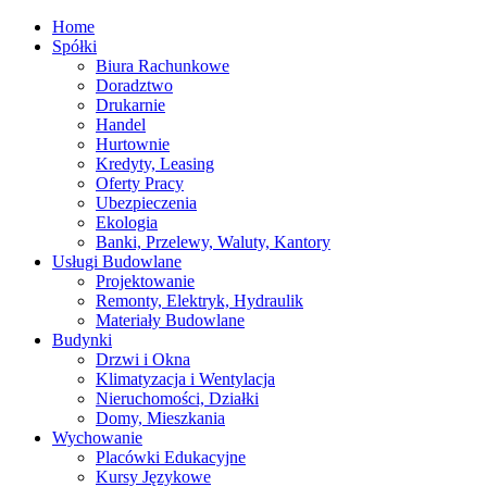
Home
Spółki
Biura Rachunkowe
Doradztwo
Drukarnie
Handel
Hurtownie
Kredyty, Leasing
Oferty Pracy
Ubezpieczenia
Ekologia
Banki, Przelewy, Waluty, Kantory
Usługi Budowlane
Projektowanie
Remonty, Elektryk, Hydraulik
Materiały Budowlane
Budynki
Drzwi i Okna
Klimatyzacja i Wentylacja
Nieruchomości, Działki
Domy, Mieszkania
Wychowanie
Placówki Edukacyjne
Kursy Językowe