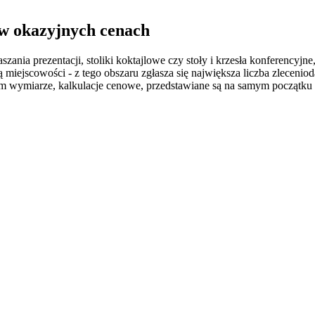
 w okazyjnych cenach
ania prezentacji, stoliki koktajlowe czy stoły i krzesła konferency
ą miejscowości - z tego obszaru zgłasza się największa liczba zlecen
m wymiarze, kalkulacje cenowe, przedstawiane są na samym początku