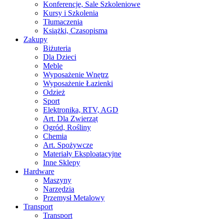
Konferencje, Sale Szkoleniowe
Kursy i Szkolenia
Tłumaczenia
Książki, Czasopisma
Zakupy
Biżuteria
Dla Dzieci
Meble
Wyposażenie Wnętrz
Wyposażenie Łazienki
Odzież
Sport
Elektronika, RTV, AGD
Art. Dla Zwierząt
Ogród, Rośliny
Chemia
Art. Spożywcze
Materiały Eksploatacyjne
Inne Sklepy
Hardware
Maszyny
Narzędzia
Przemysł Metalowy
Transport
Transport