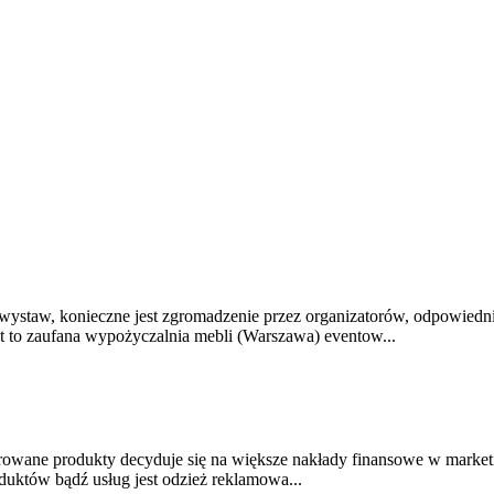
ystaw, konieczne jest zgromadzenie przez organizatorów, odpowiedn
t to zaufana wypożyczalnia mebli (Warszawa) eventow...
erowane produkty decyduje się na większe nakłady finansowe w market
któw bądź usług jest odzież reklamowa...