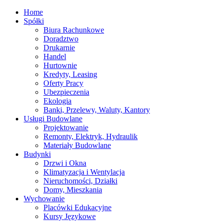
Home
Spółki
Biura Rachunkowe
Doradztwo
Drukarnie
Handel
Hurtownie
Kredyty, Leasing
Oferty Pracy
Ubezpieczenia
Ekologia
Banki, Przelewy, Waluty, Kantory
Usługi Budowlane
Projektowanie
Remonty, Elektryk, Hydraulik
Materiały Budowlane
Budynki
Drzwi i Okna
Klimatyzacja i Wentylacja
Nieruchomości, Działki
Domy, Mieszkania
Wychowanie
Placówki Edukacyjne
Kursy Językowe