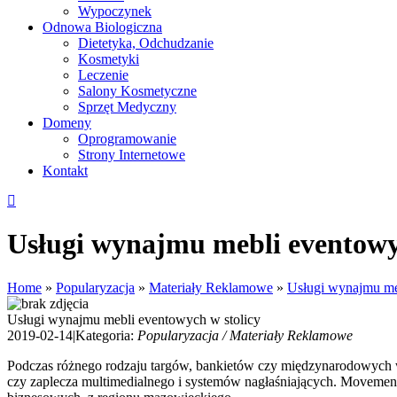
Wypoczynek
Odnowa Biologiczna
Dietetyka, Odchudzanie
Kosmetyki
Leczenie
Salony Kosmetyczne
Sprzęt Medyczny
Domeny
Oprogramowanie
Strony Internetowe
Kontakt
Usługi wynajmu mebli eventowy
Home
»
Popularyzacja
»
Materiały Reklamowe
»
Usługi wynajmu me
Usługi wynajmu mebli eventowych w stolicy
2019-02-14
|
Kategoria:
Popularyzacja / Materiały Reklamowe
Podczas różnego rodzaju targów, bankietów czy międzynarodowych w
czy zaplecza multimedialnego i systemów nagłaśniających. Movement 