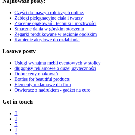
Najnowsze posty:
Części do maszyn rolniczych online.
Zabiegi pielęgnacyjne ciała i twarzy
Złocenie opakowań - techniki i możliwości
Smaczne dania w górskim otoczeniu
Zegarki produkowane w regionie opolskim
Kamienie akrylowe do ozdabiania
Losowe posty
Usługi wynajmu mebli eventowych w stolicy
długopisy reklamowe o dużej użyteczności
Dobre ceny opakowań
Bottles for beautiful products
Elementy reklamowe dla firm
Otwieracz z nadrukiem - gadżet na euro
Get in touch