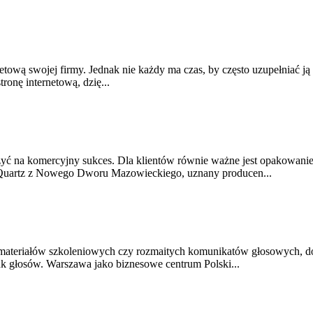
tową swojej firmy. Jednak nie każdy ma czas, by często uzupełniać ją 
tronę internetową, dzię...
ć na komercyjny sukces. Dla klientów równie ważne jest opakowanie,
ie. Quartz z Nowego Dworu Mazowieckiego, uznany producen...
materiałów szkoleniowych czy rozmaitych komunikatów głosowych, do
 głosów. Warszawa jako biznesowe centrum Polski...