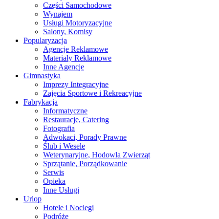
Części Samochodowe
Wynajem
Usługi Motoryzacyjne
Salony, Komisy
Popularyzacja
Agencje Reklamowe
Materiały Reklamowe
Inne Agencje
Gimnastyka
Imprezy Integracyjne
Zajęcia Sportowe i Rekreacyjne
Fabrykacja
Informatyczne
Restauracje, Catering
Fotografia
Adwokaci, Porady Prawne
Ślub i Wesele
Weterynaryjne, Hodowla Zwierząt
Sprzątanie, Porządkowanie
Serwis
Opieka
Inne Usługi
Urlop
Hotele i Noclegi
Podróże