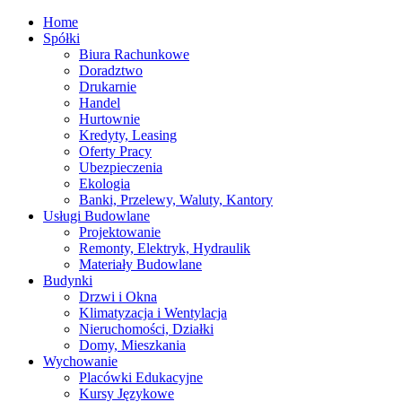
Home
Spółki
Biura Rachunkowe
Doradztwo
Drukarnie
Handel
Hurtownie
Kredyty, Leasing
Oferty Pracy
Ubezpieczenia
Ekologia
Banki, Przelewy, Waluty, Kantory
Usługi Budowlane
Projektowanie
Remonty, Elektryk, Hydraulik
Materiały Budowlane
Budynki
Drzwi i Okna
Klimatyzacja i Wentylacja
Nieruchomości, Działki
Domy, Mieszkania
Wychowanie
Placówki Edukacyjne
Kursy Językowe