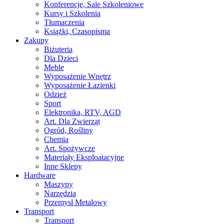
Konferencje, Sale Szkoleniowe
Kursy i Szkolenia
Tłumaczenia
Książki, Czasopisma
Zakupy
Biżuteria
Dla Dzieci
Meble
Wyposażenie Wnętrz
Wyposażenie Łazienki
Odzież
Sport
Elektronika, RTV, AGD
Art. Dla Zwierząt
Ogród, Rośliny
Chemia
Art. Spożywcze
Materiały Eksploatacyjne
Inne Sklepy
Hardware
Maszyny
Narzędzia
Przemysł Metalowy
Transport
Transport