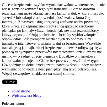
Chcesz bezpiecznie i szybko wymieniać walutę w internecie, ale nie
wiesz gdzie dokonywać tego typu transakcji? Bardzo dobrym
rozwiązaniem może okazać się nasz kantor walut, w którym szybko
sprzedaż lub zakupisz odpowiednią ilość waluty, która Cię
interesuje. Z naszych usług korzystają zarówno osoby prywatne,
które wracają z zagranicznej pracy i chcą sprzedać zarobione
pieniądze po jak najwyższym kursie, jak również przedsiębiorcy,
którzy często podróżują po świecie i chcieliby szybko zakupić
odpowiednią ilość pieniędzy niezbędnych do podróży. Czy
transakcje internetowej wymiany walut są bezpieczne? Wszystkie
transakcje są jak najbardziej bezpieczne ponieważ odbywają się za
pomocą tradycyjnych przelewów internetowych, dzięki czemu nie
ma mowy o żadnej utracie pieniędzy. Dodatkowo internetowy
kantor walut pracuje dla Ciebie bez przerwy przez 7 dni w tygodniu
i 24 godziny na dobę, dzięki czemu nawet w środku nocy możesz
wymienić odpowiednią ilość pieniędzy jaką tylko potrzebujesz.
Więcej szczegółów znajdziesz na naszej stronie.
Poleć stronę
Wpis zawiera błędy
Polecana strona