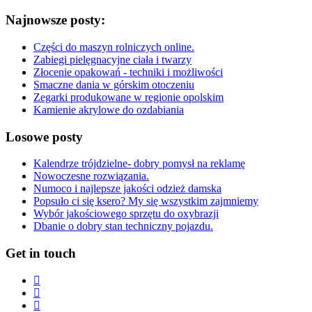
Najnowsze posty:
Części do maszyn rolniczych online.
Zabiegi pielęgnacyjne ciała i twarzy
Złocenie opakowań - techniki i możliwości
Smaczne dania w górskim otoczeniu
Zegarki produkowane w regionie opolskim
Kamienie akrylowe do ozdabiania
Losowe posty
Kalendrze trójdzielne- dobry pomysł na reklamę
Nowoczesne rozwiązania.
Numoco i najlepsze jakości odzież damska
Popsuło ci się ksero? My się wszystkim zajmniemy
Wybór jakościowego sprzętu do oxybrazji
Dbanie o dobry stan techniczny pojazdu.
Get in touch