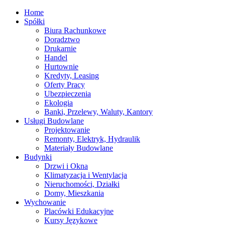
Home
Spółki
Biura Rachunkowe
Doradztwo
Drukarnie
Handel
Hurtownie
Kredyty, Leasing
Oferty Pracy
Ubezpieczenia
Ekologia
Banki, Przelewy, Waluty, Kantory
Usługi Budowlane
Projektowanie
Remonty, Elektryk, Hydraulik
Materiały Budowlane
Budynki
Drzwi i Okna
Klimatyzacja i Wentylacja
Nieruchomości, Działki
Domy, Mieszkania
Wychowanie
Placówki Edukacyjne
Kursy Językowe