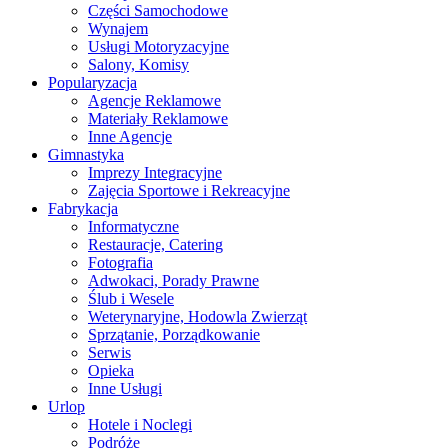
Części Samochodowe
Wynajem
Usługi Motoryzacyjne
Salony, Komisy
Popularyzacja
Agencje Reklamowe
Materiały Reklamowe
Inne Agencje
Gimnastyka
Imprezy Integracyjne
Zajęcia Sportowe i Rekreacyjne
Fabrykacja
Informatyczne
Restauracje, Catering
Fotografia
Adwokaci, Porady Prawne
Ślub i Wesele
Weterynaryjne, Hodowla Zwierząt
Sprzątanie, Porządkowanie
Serwis
Opieka
Inne Usługi
Urlop
Hotele i Noclegi
Podróże