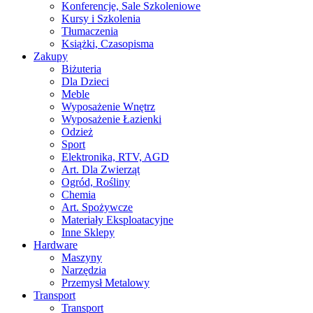
Konferencje, Sale Szkoleniowe
Kursy i Szkolenia
Tłumaczenia
Książki, Czasopisma
Zakupy
Biżuteria
Dla Dzieci
Meble
Wyposażenie Wnętrz
Wyposażenie Łazienki
Odzież
Sport
Elektronika, RTV, AGD
Art. Dla Zwierząt
Ogród, Rośliny
Chemia
Art. Spożywcze
Materiały Eksploatacyjne
Inne Sklepy
Hardware
Maszyny
Narzędzia
Przemysł Metalowy
Transport
Transport