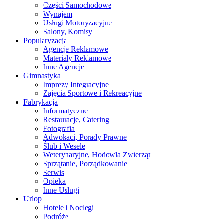
Części Samochodowe
Wynajem
Usługi Motoryzacyjne
Salony, Komisy
Popularyzacja
Agencje Reklamowe
Materiały Reklamowe
Inne Agencje
Gimnastyka
Imprezy Integracyjne
Zajęcia Sportowe i Rekreacyjne
Fabrykacja
Informatyczne
Restauracje, Catering
Fotografia
Adwokaci, Porady Prawne
Ślub i Wesele
Weterynaryjne, Hodowla Zwierząt
Sprzątanie, Porządkowanie
Serwis
Opieka
Inne Usługi
Urlop
Hotele i Noclegi
Podróże