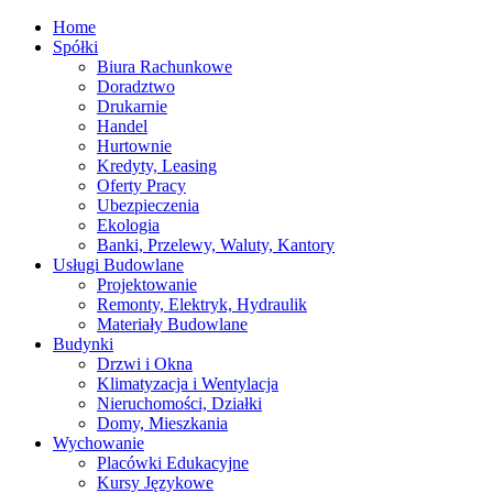
Home
Spółki
Biura Rachunkowe
Doradztwo
Drukarnie
Handel
Hurtownie
Kredyty, Leasing
Oferty Pracy
Ubezpieczenia
Ekologia
Banki, Przelewy, Waluty, Kantory
Usługi Budowlane
Projektowanie
Remonty, Elektryk, Hydraulik
Materiały Budowlane
Budynki
Drzwi i Okna
Klimatyzacja i Wentylacja
Nieruchomości, Działki
Domy, Mieszkania
Wychowanie
Placówki Edukacyjne
Kursy Językowe