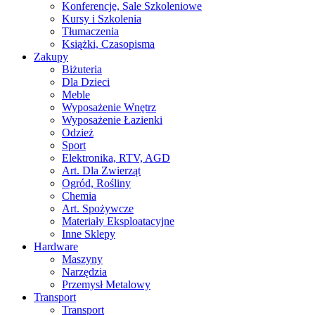
Konferencje, Sale Szkoleniowe
Kursy i Szkolenia
Tłumaczenia
Książki, Czasopisma
Zakupy
Biżuteria
Dla Dzieci
Meble
Wyposażenie Wnętrz
Wyposażenie Łazienki
Odzież
Sport
Elektronika, RTV, AGD
Art. Dla Zwierząt
Ogród, Rośliny
Chemia
Art. Spożywcze
Materiały Eksploatacyjne
Inne Sklepy
Hardware
Maszyny
Narzędzia
Przemysł Metalowy
Transport
Transport