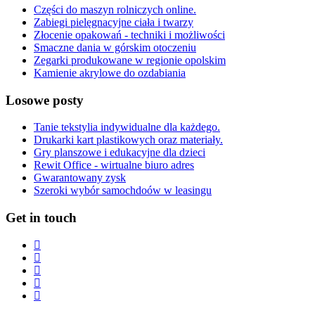
Części do maszyn rolniczych online.
Zabiegi pielęgnacyjne ciała i twarzy
Złocenie opakowań - techniki i możliwości
Smaczne dania w górskim otoczeniu
Zegarki produkowane w regionie opolskim
Kamienie akrylowe do ozdabiania
Losowe posty
Tanie tekstylia indywidualne dla każdego.
Drukarki kart plastikowych oraz materiały.
Gry planszowe i edukacyjne dla dzieci
Rewit Office - wirtualne biuro adres
Gwarantowany zysk
Szeroki wybór samochdoów w leasingu
Get in touch