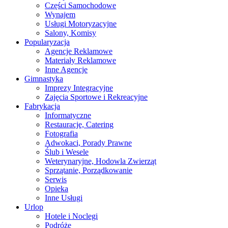
Części Samochodowe
Wynajem
Usługi Motoryzacyjne
Salony, Komisy
Popularyzacja
Agencje Reklamowe
Materiały Reklamowe
Inne Agencje
Gimnastyka
Imprezy Integracyjne
Zajęcia Sportowe i Rekreacyjne
Fabrykacja
Informatyczne
Restauracje, Catering
Fotografia
Adwokaci, Porady Prawne
Ślub i Wesele
Weterynaryjne, Hodowla Zwierząt
Sprzątanie, Porządkowanie
Serwis
Opieka
Inne Usługi
Urlop
Hotele i Noclegi
Podróże