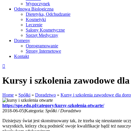
Wypoczynek
Odnowa Biologiczna
Dietetyka, Odchudzanie
Kosmetyki
Leczenie
Salony Kosmetyczne
Sprzęt Medyczny
Domeny
Oprogramowanie
Strony Internetowe
Kontakt
Kursy i szkolenia zawodowe dla
Home
»
Spółki
»
Doradztwo
»
Kursy i szkolenia zawodowe dla doro
https://spe.edu.pl/category/kursy-szkolenia-otwarte/
2018-06-05
|
Kategoria:
Spółki / Doradztwo
Dzisiejszy świat jest skonstruowany tak, że trzeba się nieustannie u
wszystkich, którzy chcą podnieść swoje kwalifikacje bądź też nauc