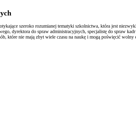
łych
otykające szeroko rozumianej tematyki szkolnictwa, która jest niezw
go, dyrektora do spraw administracyjnych, specjalistę do spraw kadr
osób, które nie mają zbyt wiele czasu na naukę i mogą poświęcić woln