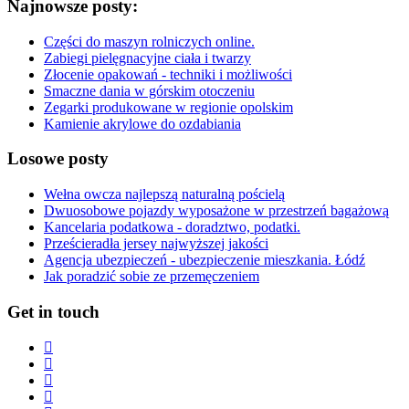
Najnowsze posty:
Części do maszyn rolniczych online.
Zabiegi pielęgnacyjne ciała i twarzy
Złocenie opakowań - techniki i możliwości
Smaczne dania w górskim otoczeniu
Zegarki produkowane w regionie opolskim
Kamienie akrylowe do ozdabiania
Losowe posty
Wełna owcza najlepszą naturalną pościelą
Dwuosobowe pojazdy wyposażone w przestrzeń bagażową
Kancelaria podatkowa - doradztwo, podatki.
Prześcieradła jersey najwyższej jakości
Agencja ubezpieczeń - ubezpieczenie mieszkania. Łódź
Jak poradzić sobie ze przemęczeniem
Get in touch