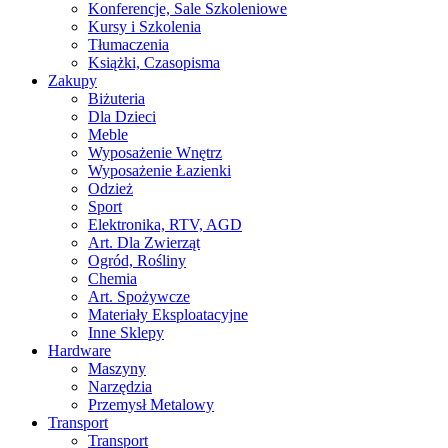
Konferencje, Sale Szkoleniowe
Kursy i Szkolenia
Tłumaczenia
Książki, Czasopisma
Zakupy
Biżuteria
Dla Dzieci
Meble
Wyposażenie Wnętrz
Wyposażenie Łazienki
Odzież
Sport
Elektronika, RTV, AGD
Art. Dla Zwierząt
Ogród, Rośliny
Chemia
Art. Spożywcze
Materiały Eksploatacyjne
Inne Sklepy
Hardware
Maszyny
Narzędzia
Przemysł Metalowy
Transport
Transport