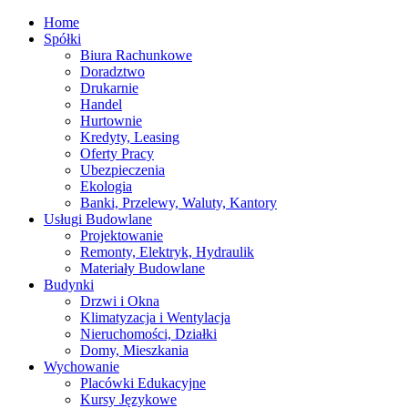
Home
Spółki
Biura Rachunkowe
Doradztwo
Drukarnie
Handel
Hurtownie
Kredyty, Leasing
Oferty Pracy
Ubezpieczenia
Ekologia
Banki, Przelewy, Waluty, Kantory
Usługi Budowlane
Projektowanie
Remonty, Elektryk, Hydraulik
Materiały Budowlane
Budynki
Drzwi i Okna
Klimatyzacja i Wentylacja
Nieruchomości, Działki
Domy, Mieszkania
Wychowanie
Placówki Edukacyjne
Kursy Językowe