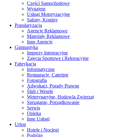
Części Samochodowe
Wynajem
Usługi Motoryzacyjne
Salony, Komisy
Popularyzacja
Agencje Reklamowe
Materiały Reklamowe
Inne Agencje
Gimnastyka
Imprezy Integracyjne
Zajęcia Sportowe i Rekreacyjne
Fabrykacja
Informatyczne
Restauracje, Catering
Fotografia
Adwokaci, Porady Prawne
Ślub i Wesele
Weterynaryjne, Hodowla Zwierząt
Sprzątanie, Porządkowanie
Serwis
Opieka
Inne Usługi
Urlop
Hotele i Noclegi
Podróże