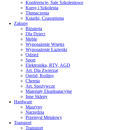
Konferencje, Sale Szkoleniowe
Kursy i Szkolenia
Tłumaczenia
Książki, Czasopisma
Zakupy
Biżuteria
Dla Dzieci
Meble
Wyposażenie Wnętrz
Wyposażenie Łazienki
Odzież
Sport
Elektronika, RTV, AGD
Art. Dla Zwierząt
Ogród, Rośliny
Chemia
Art. Spożywcze
Materiały Eksploatacyjne
Inne Sklepy
Hardware
Maszyny
Narzędzia
Przemysł Metalowy
Transport
Transport