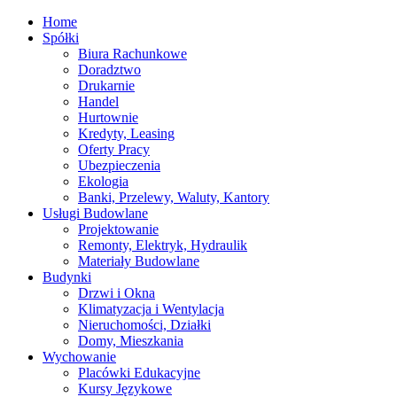
Home
Spółki
Biura Rachunkowe
Doradztwo
Drukarnie
Handel
Hurtownie
Kredyty, Leasing
Oferty Pracy
Ubezpieczenia
Ekologia
Banki, Przelewy, Waluty, Kantory
Usługi Budowlane
Projektowanie
Remonty, Elektryk, Hydraulik
Materiały Budowlane
Budynki
Drzwi i Okna
Klimatyzacja i Wentylacja
Nieruchomości, Działki
Domy, Mieszkania
Wychowanie
Placówki Edukacyjne
Kursy Językowe