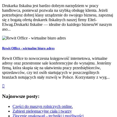
Drukarka fiskalna jest bardzo dobrym narzędziem w pracy
handlowca, ponieważ pozwala na szybką obsługę klienta. Jeżeli
potrzebujesz dobrej klasy urządzenie do swojego biznesu, zapoznaj
się z bogatą ofertą drukarek fiskalnych naszej firmy Eltel-
Elwag.Drukarki fiskalne — idealne do każdego biznesuW naszym
aso...
Rewit Office - wirtualne biuro adres
Rewit Office to nowoczesna księgowość internetowa, wirtualne
adresy oraz przestronne sale konferencyjne do wynajmu. Jesteśmy
firmą, która skupia się na ułatwieniu pracy przedsiębiorców,
sprzedawców, czy też osób startujących w poszczególnych
branżach notujących stały rozwój w Polsce. Korzystamy z wyg...
Najnowsze posty:
Części do maszyn rolniczych online.
Zabiegi pielęgnacyjne ciała i twarzy
Złocenie opakowań - techniki i możliwości