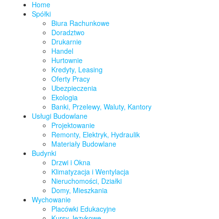
Home
Spółki
Biura Rachunkowe
Doradztwo
Drukarnie
Handel
Hurtownie
Kredyty, Leasing
Oferty Pracy
Ubezpieczenia
Ekologia
Banki, Przelewy, Waluty, Kantory
Usługi Budowlane
Projektowanie
Remonty, Elektryk, Hydraulik
Materiały Budowlane
Budynki
Drzwi i Okna
Klimatyzacja i Wentylacja
Nieruchomości, Działki
Domy, Mieszkania
Wychowanie
Placówki Edukacyjne
Kursy Językowe