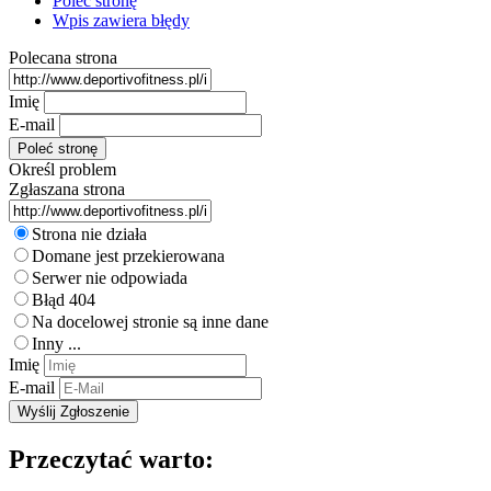
Poleć stronę
Wpis zawiera błędy
Polecana strona
Imię
E-mail
Określ problem
Zgłaszana strona
Strona nie działa
Domane jest przekierowana
Serwer nie odpowiada
Błąd 404
Na docelowej stronie są inne dane
Inny ...
Imię
E-mail
Przeczytać warto: