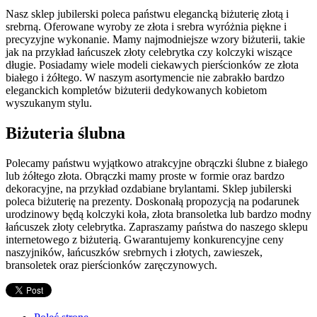
Nasz sklep jubilerski poleca państwu elegancką biżuterię złotą i
srebrną. Oferowane wyroby ze złota i srebra wyróżnia piękne i
precyzyjne wykonanie. Mamy najmodniejsze wzory biżuterii, takie
jak na przykład łańcuszek złoty celebrytka czy kolczyki wiszące
długie. Posiadamy wiele modeli ciekawych pierścionków ze złota
białego i żółtego. W naszym asortymencie nie zabrakło bardzo
eleganckich kompletów biżuterii dedykowanych kobietom
wyszukanym stylu.
Biżuteria ślubna
Polecamy państwu wyjątkowo atrakcyjne obrączki ślubne z białego
lub żółtego złota. Obrączki mamy proste w formie oraz bardzo
dekoracyjne, na przykład ozdabiane brylantami. Sklep jubilerski
poleca biżuterię na prezenty. Doskonałą propozycją na podarunek
urodzinowy będą kolczyki koła, złota bransoletka lub bardzo modny
łańcuszek złoty celebrytka. Zapraszamy państwa do naszego sklepu
internetowego z biżuterią. Gwarantujemy konkurencyjne ceny
naszyjników, łańcuszków srebrnych i złotych, zawieszek,
bransoletek oraz pierścionków zaręczynowych.