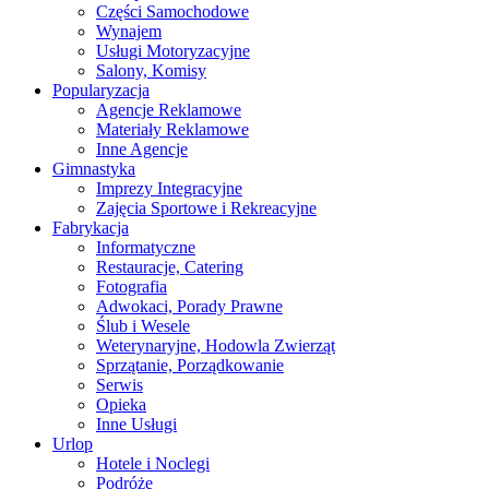
Części Samochodowe
Wynajem
Usługi Motoryzacyjne
Salony, Komisy
Popularyzacja
Agencje Reklamowe
Materiały Reklamowe
Inne Agencje
Gimnastyka
Imprezy Integracyjne
Zajęcia Sportowe i Rekreacyjne
Fabrykacja
Informatyczne
Restauracje, Catering
Fotografia
Adwokaci, Porady Prawne
Ślub i Wesele
Weterynaryjne, Hodowla Zwierząt
Sprzątanie, Porządkowanie
Serwis
Opieka
Inne Usługi
Urlop
Hotele i Noclegi
Podróże