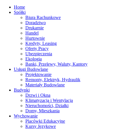
Home
Spółki
Biura Rachunkowe
Doradztwo
Drukarnie
Handel
Hurtownie
Kredyty, Leasing
Oferty Pracy
Ubezpieczenia
Ekologia
Banki, Przelewy, Waluty, Kantory
Usługi Budowlane
Projektowanie
Remonty, Elektryk, Hydraulik
Materiały Budowlane
Budynki
Drzwi i Okna
Klimatyzacja i Wentylacja
Nieruchomości, Działki
Domy, Mieszkania
Wychowanie
Placówki Edukacyjne
Kursy Językowe