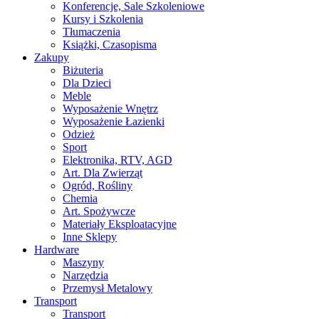
Konferencje, Sale Szkoleniowe
Kursy i Szkolenia
Tłumaczenia
Książki, Czasopisma
Zakupy
Biżuteria
Dla Dzieci
Meble
Wyposażenie Wnętrz
Wyposażenie Łazienki
Odzież
Sport
Elektronika, RTV, AGD
Art. Dla Zwierząt
Ogród, Rośliny
Chemia
Art. Spożywcze
Materiały Eksploatacyjne
Inne Sklepy
Hardware
Maszyny
Narzędzia
Przemysł Metalowy
Transport
Transport