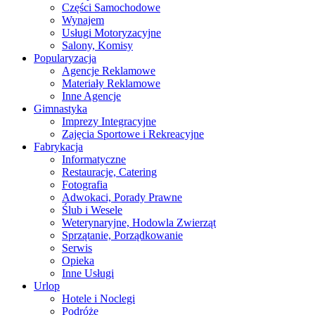
Części Samochodowe
Wynajem
Usługi Motoryzacyjne
Salony, Komisy
Popularyzacja
Agencje Reklamowe
Materiały Reklamowe
Inne Agencje
Gimnastyka
Imprezy Integracyjne
Zajęcia Sportowe i Rekreacyjne
Fabrykacja
Informatyczne
Restauracje, Catering
Fotografia
Adwokaci, Porady Prawne
Ślub i Wesele
Weterynaryjne, Hodowla Zwierząt
Sprzątanie, Porządkowanie
Serwis
Opieka
Inne Usługi
Urlop
Hotele i Noclegi
Podróże