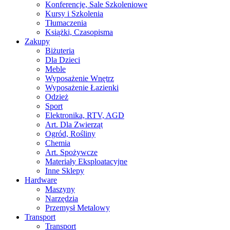
Konferencje, Sale Szkoleniowe
Kursy i Szkolenia
Tłumaczenia
Książki, Czasopisma
Zakupy
Biżuteria
Dla Dzieci
Meble
Wyposażenie Wnętrz
Wyposażenie Łazienki
Odzież
Sport
Elektronika, RTV, AGD
Art. Dla Zwierząt
Ogród, Rośliny
Chemia
Art. Spożywcze
Materiały Eksploatacyjne
Inne Sklepy
Hardware
Maszyny
Narzędzia
Przemysł Metalowy
Transport
Transport