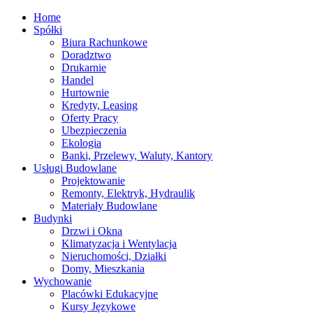
Home
Spółki
Biura Rachunkowe
Doradztwo
Drukarnie
Handel
Hurtownie
Kredyty, Leasing
Oferty Pracy
Ubezpieczenia
Ekologia
Banki, Przelewy, Waluty, Kantory
Usługi Budowlane
Projektowanie
Remonty, Elektryk, Hydraulik
Materiały Budowlane
Budynki
Drzwi i Okna
Klimatyzacja i Wentylacja
Nieruchomości, Działki
Domy, Mieszkania
Wychowanie
Placówki Edukacyjne
Kursy Językowe