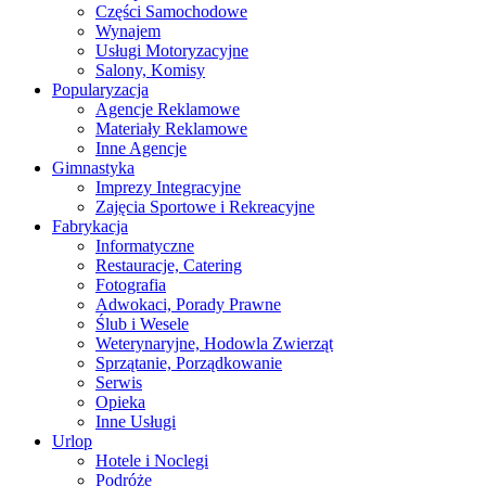
Części Samochodowe
Wynajem
Usługi Motoryzacyjne
Salony, Komisy
Popularyzacja
Agencje Reklamowe
Materiały Reklamowe
Inne Agencje
Gimnastyka
Imprezy Integracyjne
Zajęcia Sportowe i Rekreacyjne
Fabrykacja
Informatyczne
Restauracje, Catering
Fotografia
Adwokaci, Porady Prawne
Ślub i Wesele
Weterynaryjne, Hodowla Zwierząt
Sprzątanie, Porządkowanie
Serwis
Opieka
Inne Usługi
Urlop
Hotele i Noclegi
Podróże