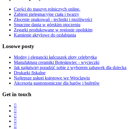
Części do maszyn rolniczych online.
Zabiegi pielęgnacyjne ciała i twarzy
Złocenie opakowań - techniki i możliwości
Smaczne dania w górskim otoczeniu
Zegarki produkowane w regionie opolskim
Kamienie akrylowe do ozdabiania
Losowe posty
Modny i elegancki łańcuszek złoty celebrytka
Manufaktura ceramiki Bolesławiec - wycieczki
Jak najłatwiej poradzić sobie z wyborem zabawek dla dziecka
Drukarki fiskalne
Najlepsze usługi księgowe we Wroclawiu
Akcesoria gastronomiczne dla barów i bufetów
Get in touch