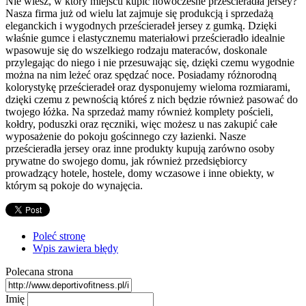
Nie wiesz, w który miejscu kupić nowoczesne prześcieradła jersey?
Nasza firma już od wielu lat zajmuje się produkcją i sprzedażą
eleganckich i wygodnych prześcieradeł jersey z gumką. Dzięki
właśnie gumce i elastycznemu materiałowi prześcieradło idealnie
wpasowuje się do wszelkiego rodzaju materaców, doskonale
przylegając do niego i nie przesuwając się, dzięki czemu wygodnie
można na nim leżeć oraz spędzać noce. Posiadamy różnorodną
kolorystykę prześcieradeł oraz dysponujemy wieloma rozmiarami,
dzięki czemu z pewnością któreś z nich będzie również pasować do
twojego łóżka. Na sprzedaż mamy również komplety pościeli,
kołdry, poduszki oraz ręczniki, więc możesz u nas zakupić całe
wyposażenie do pokoju gościnnego czy łazienki. Nasze
prześcieradła jersey oraz inne produkty kupują zarówno osoby
prywatne do swojego domu, jak również przedsiębiorcy
prowadzący hotele, hostele, domy wczasowe i inne obiekty, w
którym są pokoje do wynajęcia.
Poleć stronę
Wpis zawiera błędy
Polecana strona
Imię