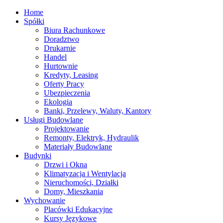
Home
Spółki
Biura Rachunkowe
Doradztwo
Drukarnie
Handel
Hurtownie
Kredyty, Leasing
Oferty Pracy
Ubezpieczenia
Ekologia
Banki, Przelewy, Waluty, Kantory
Usługi Budowlane
Projektowanie
Remonty, Elektryk, Hydraulik
Materiały Budowlane
Budynki
Drzwi i Okna
Klimatyzacja i Wentylacja
Nieruchomości, Działki
Domy, Mieszkania
Wychowanie
Placówki Edukacyjne
Kursy Językowe