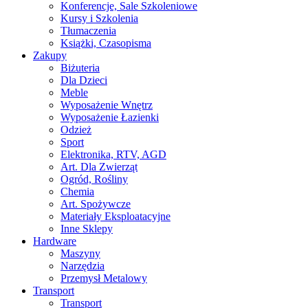
Konferencje, Sale Szkoleniowe
Kursy i Szkolenia
Tłumaczenia
Książki, Czasopisma
Zakupy
Biżuteria
Dla Dzieci
Meble
Wyposażenie Wnętrz
Wyposażenie Łazienki
Odzież
Sport
Elektronika, RTV, AGD
Art. Dla Zwierząt
Ogród, Rośliny
Chemia
Art. Spożywcze
Materiały Eksploatacyjne
Inne Sklepy
Hardware
Maszyny
Narzędzia
Przemysł Metalowy
Transport
Transport